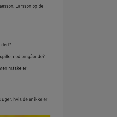
laesson, Larsson og de
l død?
n spille med omgående?
 men måske er
s uger, hvis de er ikke er