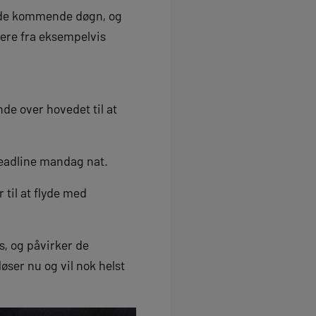
 i de kommende døgn, og
lere fra eksempelvis
de over hovedet til at
deadline mandag nat.
til at flyde med
s, og påvirker de
løser nu og vil nok helst