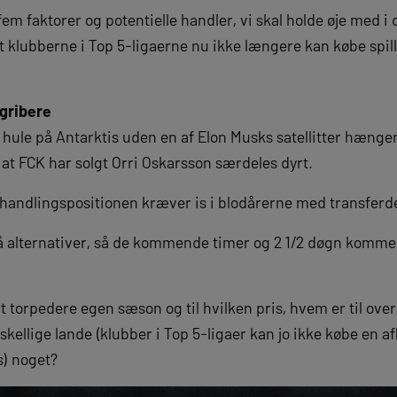
em faktorer og potentielle handler, vi skal holde øje med
t klubberne i Top 5-ligaerne nu ikke længere kan købe spil
ngribere
hule på Antarktis uden en af Elon Musks satellitter hængen
 at FCK har solgt Orri Oskarsson særdeles dyrt.
handlingspositionen kræver is i blodårerne med transfer
å alternativer, så de kommende timer og 2 1/2 døgn kommer 
 torpedere egen sæson og til hvilken pris, hvem er til over
rskellige lande (klubber i Top 5-ligaer kan jo ikke købe en af
rs) noget?