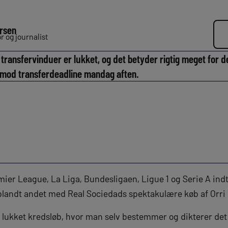
rsen
 og journalist
ransfervinduer er lukket, og det betyder rigtig meget for det
od transferdeadline mandag aften.
mier League, La Liga, Bundesligaen, Ligue 1 og Serie A indti
r, blandt andet med Real Sociedads spektakulære køb af Orri
t lukket kredsløb, hvor man selv bestemmer og dikterer det