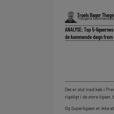
Troels Bager Thøge
Tidligere kommentator
ANALYSE: Top 5-ligaernes t
de kommende døgn frem m
Det er slut med køb i Pre
rigeligt i de store ligae
Og Superligaen er ikke e