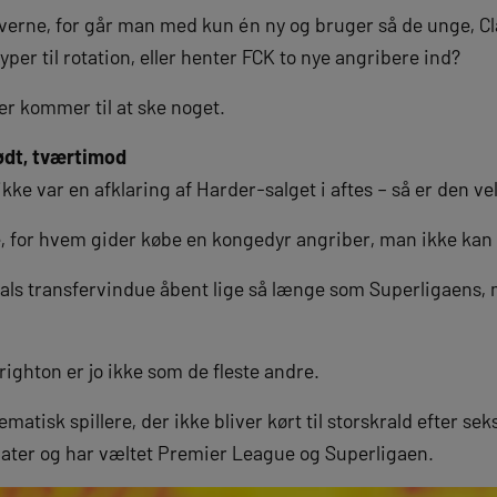
erverne, for går man med kun én ny og bruger så de unge, C
per til rotation, eller henter FCK to nye angribere ind?
der kommer til at ske noget.
ødt, tværtimod
ikke var en afklaring af Harder-salget i aftes – så er den ve
, for hvem gider købe en kongedyr angriber, man ikke ka
als transfervindue åbent lige så længe som Superligaens,
ighton er jo ikke som de fleste andre.
matisk spillere, der ikke bliver kørt til storskrald efter sek
dater og har væltet Premier League og Superligaen.