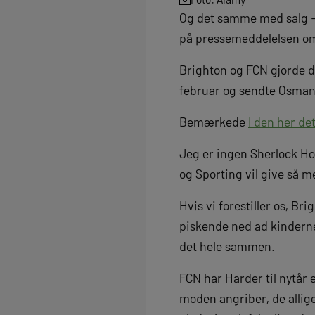
Og det samme med salg – h
på pressemeddelelsen o
Brighton og FCN gjorde 
februar og sendte Osman t
Bemærkede
I den her de
Jeg er ingen Sherlock Hol
og Sporting vil give så m
Hvis vi forestiller os, B
piskende ned ad kinderne, 
det hele sammen.
FCN har Harder til nytår 
moden angriber, de alligev