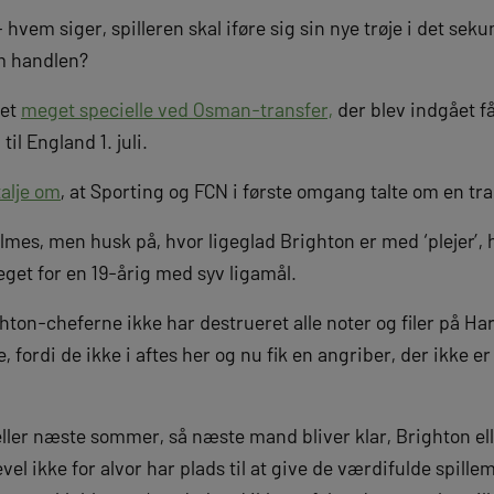
vem siger, spilleren skal iføre sig sin nye trøje i det seku
m handlen?
det
meget specielle ved Osman-transfer,
der blev indgået få
il England 1. juli.
talje om
, at Sporting og FCN i første omgang talte om en t
mes, men husk på, hvor ligeglad Brighton er med ‘plejer’, h
eget for en 19-årig med syv ligamål.
righton-cheferne ikke har destrueret alle noter og filer på H
fordi de ikke i aftes her og nu fik en angriber, der ikke er
eller næste sommer, så næste mand bliver klar, Brighton el
el ikke for alvor har plads til at give de værdifulde spillem