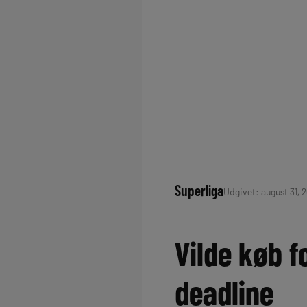
Superliga
Udgivet: august 31, 
Vilde køb f
deadline