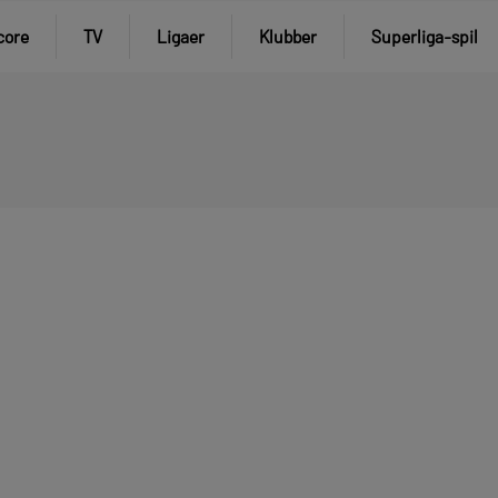
core
TV
Ligaer
Klubber
Superliga-spil