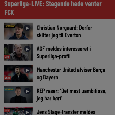
Superliga-LIVE: Stegende hede venter
FCK
Christian Nørgaard: Derfor
TRANSFER
►
skifter jeg til Everton
AGF meldes interesseret i
►
Superliga-profil
AVIS
Manchester United afviser Barça
►
og Bayern
MEDIE
KEP raser: ‘Det mest uambitiøse,
NYHEDER
►
jeg har hørt’
Jens Stage-transfer meldes
AVIS
►