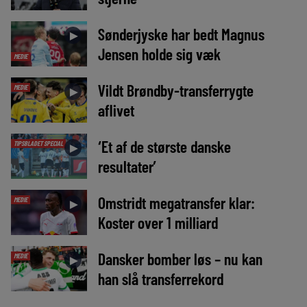
Sønderjyske har bedt Magnus
►
Jensen holde sig væk
MEDIE
Vildt Brøndby-transferrygte
MEDIE
►
aflivet
‘Et af de største danske
TIPSBLADET SPECIAL
►
resultater’
Omstridt megatransfer klar:
MEDIE
►
Koster over 1 milliard
Dansker bomber løs – nu kan
MEDIE
►
han slå transferrekord