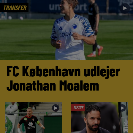
TRANSFER
►
FC København udlejer
Jonathan Moalem
MEDIE
►
►