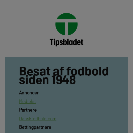
Besat af fodbold
siden 1948
Annoncer
Mediekit
Partnere
Danskfodbold.com
Bettingpartnere