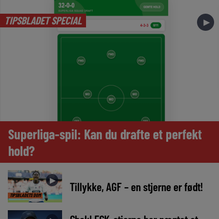
TIPSBLADET SPECIAL
►
Superliga-spil: Kan du drafte et perfekt
hold?
►
Tillykke, AGF – en stjerne er født!
TIPSBLADETS DOM