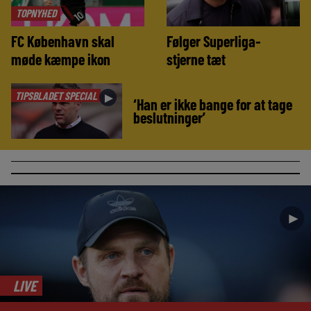
TOPNYHED
FC København skal
Følger Superliga-
møde kæmpe ikon
stjerne tæt
TIPSBLADET SPECIAL
►
‘Han er ikke bange for at tage
beslutninger’
►
LIVE