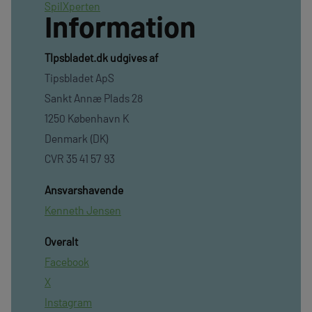
SpilXperten
Information
TIpsbladet.dk udgives af
Tipsbladet ApS
Sankt Annæ Plads 28
1250 København K
Denmark (DK)
CVR 35 41 57 93
Ansvarshavende
Kenneth Jensen
Overalt
Facebook
X
Instagram