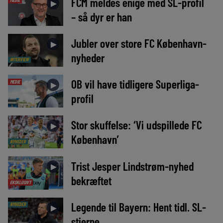
FCM meldes enige med SL-profil
►
– så dyr er han
Jubler over store FC København-
►
nyheder
INTERVIEW
OB vil have tidligere Superliga-
MEDIE
►
profil
Stor skuffelse: ‘Vi udspillede FC
►
København’
NYHEDER
Trist Jesper Lindstrøm-nyhed
►
bekræftet
EKSKLUSIVT
Legende til Bayern: Hent tidl. SL-
NYHEDER
►
stjerne