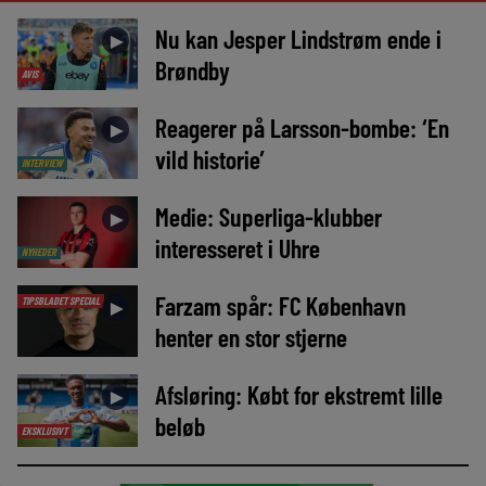
Nu kan Jesper Lindstrøm ende i
►
Brøndby
AVIS
Reagerer på Larsson-bombe: ‘En
►
vild historie’
INTERVIEW
Medie: Superliga-klubber
►
interesseret i Uhre
NYHEDER
Farzam spår: FC København
TIPSBLADET SPECIAL
►
henter en stor stjerne
Afsløring: Købt for ekstremt lille
►
beløb
EKSKLUSIVT