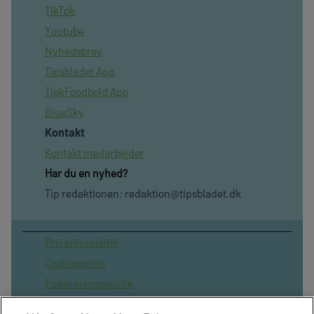
TikTok
Youtube
Nyhedsbrev
Tipsbladet App
TjekFoodbold App
BlueSky
Kontakt
Kontakt medarbejder
Har du en nyhed?
Tip redaktionen:
redaktion@tipsbladet.dk
Privatilvspolitik
Cookiepolitik
Publiceringspolitik
Vilkår for brug af sitet