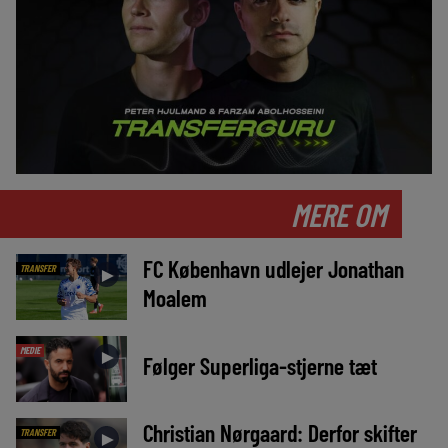
MERE OM
FC København udlejer Jonathan
TRANSFER
►
Moalem
MEDIE
►
Følger Superliga-stjerne tæt
Christian Nørgaard: Derfor skifter
TRANSFER
►