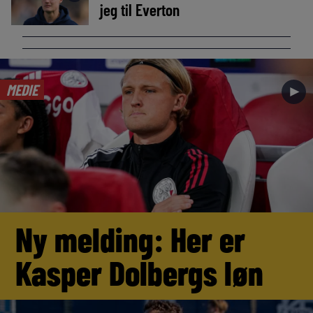
jeg til Everton
MEDIE
►
Ny melding: Her er
Kasper Dolbergs løn