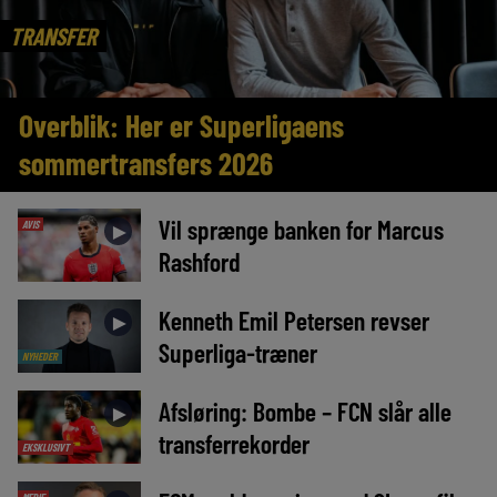
TRANSFER
Overblik: Her er Superligaens
sommertransfers 2026
Vil sprænge banken for Marcus
AVIS
►
Rashford
Kenneth Emil Petersen revser
►
Superliga-træner
NYHEDER
Afsløring: Bombe – FCN slår alle
►
transferrekorder
EKSKLUSIVT
MEDIE