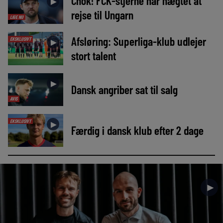
Chok! FCK-stjerne har nægtet at
►
rejse til Ungarn
LIGE NU
Afsløring: Superliga-klub udlejer
EKSKLUSIVT
►
stort talent
►
Dansk angriber sat til salg
AVIS
EKSKLUSIVT
►
Færdig i dansk klub efter 2 dage
►