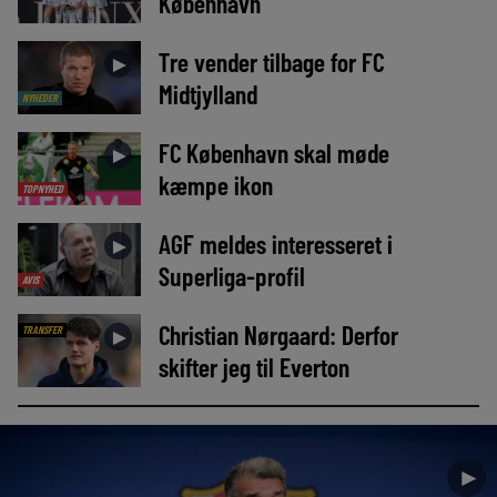
København
Tre vender tilbage for FC
►
Midtjylland
NYHEDER
FC København skal møde
►
kæmpe ikon
TOPNYHED
AGF meldes interesseret i
►
Superliga-profil
AVIS
Christian Nørgaard: Derfor
TRANSFER
►
skifter jeg til Everton
►