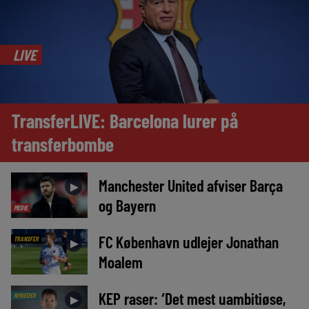
LIVE
TransferLIVE: Barcelona lurer på
transferbombe
Manchester United afviser Barça
►
og Bayern
MEDIE
FC København udlejer Jonathan
TRANSFER
►
Moalem
KEP raser: ‘Det mest uambitiøse,
NYHEDER
►