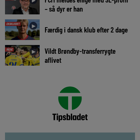
►
– så dyr er han
EKSKLUSIVT
►
Færdig i dansk klub efter 2 dage
Vildt Brøndby-transferrygte
MEDIE
►
aflivet