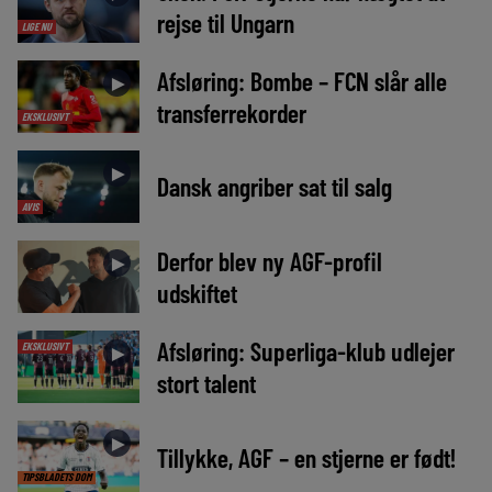
rejse til Ungarn
LIGE NU
Afsløring: Bombe – FCN slår alle
►
transferrekorder
EKSKLUSIVT
►
Dansk angriber sat til salg
AVIS
Derfor blev ny AGF-profil
►
udskiftet
Afsløring: Superliga-klub udlejer
EKSKLUSIVT
►
stort talent
►
Tillykke, AGF – en stjerne er født!
TIPSBLADETS DOM