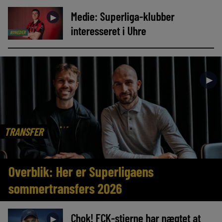
Medie: Superliga-klubber
►
interesseret i Uhre
NYHEDER
►
TRANSFER
Overblik: Her er Superligaens
sommertransfers 2026
Chok! FCK-stjerne har nægtet at
►