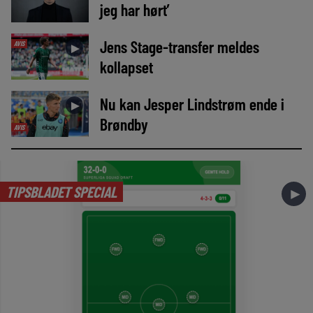
jeg har hørt’
Jens Stage-transfer meldes
AVIS
►
kollapset
Nu kan Jesper Lindstrøm ende i
►
Brøndby
AVIS
TIPSBLADET SPECIAL
►