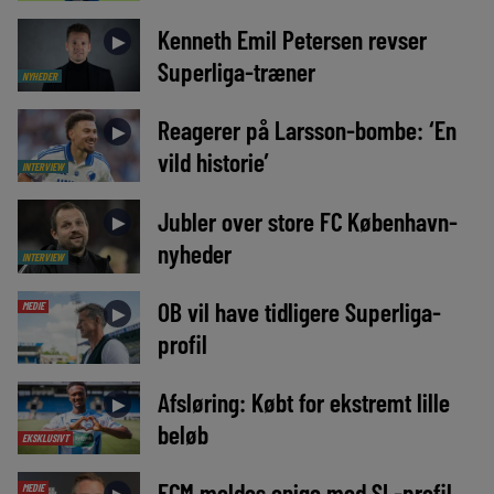
Kenneth Emil Petersen revser
►
Superliga-træner
NYHEDER
Reagerer på Larsson-bombe: ‘En
►
vild historie’
INTERVIEW
Jubler over store FC København-
►
nyheder
INTERVIEW
OB vil have tidligere Superliga-
MEDIE
►
profil
Afsløring: Købt for ekstremt lille
►
beløb
EKSKLUSIVT
FCM meldes enige med SL-profil
MEDIE