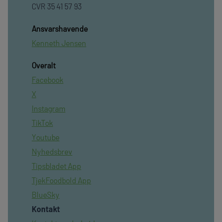
CVR 35 41 57 93
Ansvarshavende
Kenneth Jensen
Overalt
Facebook
X
Instagram
TikTok
Youtube
Nyhedsbrev
Tipsbladet App
TjekFoodbold App
BlueSky
Kontakt