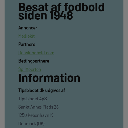
Besat af fodbold
siden 1948
Annoncer
Mediekit
Partnere
Danskfodbold.com
Bettingpartnere
SpilXperten
Information
TIpsbladet.dk udgives af
Tipsbladet ApS
Sankt Annæ Plads 28
1250 København K
Denmark (DK)