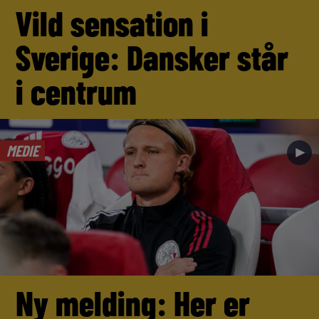
Vild sensation i
Sverige: Dansker står
i centrum
MEDIE
►
Ny melding: Her er