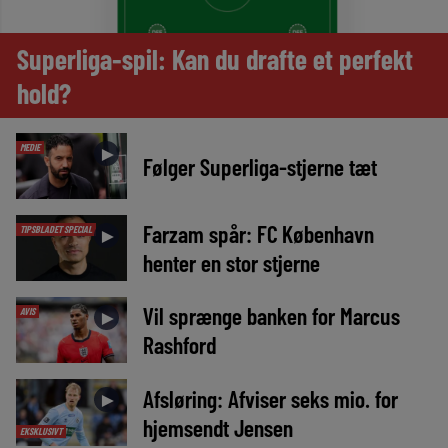
Superliga-spil: Kan du drafte et perfekt
hold?
MEDIE
►
Følger Superliga-stjerne tæt
Farzam spår: FC København
TIPSBLADET SPECIAL
►
henter en stor stjerne
Vil sprænge banken for Marcus
AVIS
►
Rashford
Afsløring: Afviser seks mio. for
►
hjemsendt Jensen
EKSKLUSIVT