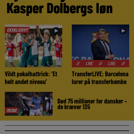
Kasper Dolbergs løn
EKSKLUSIVT
►
►
//
LIVE
//
LIVE
//
LIVE
//
Vildt pokalhattrick: ‘Et
TransferLIVE: Barcelona
helt andet niveau’
lurer på transferbombe
►
Bød 75 millioner for dansker –
de kræver 135
MEDIE