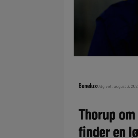
Benelux
Udgivet: august 3, 2020
Thorup om e
finder en l