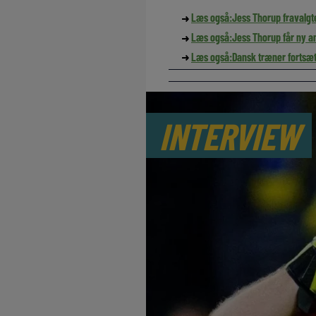
Læs også:
Jess Thorup fravalgte
Læs også:
Jess Thorup får ny a
Læs også:
Dansk træner fortsæt
INTERVIEW