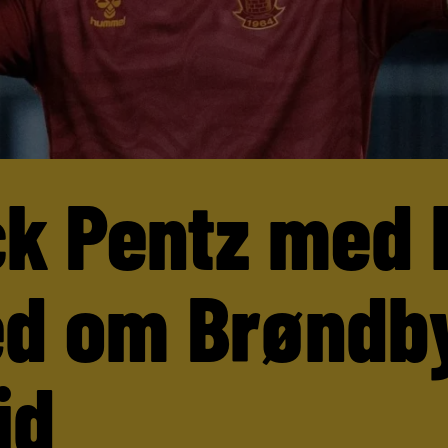
ck Pentz med 
d om Brøndb
id