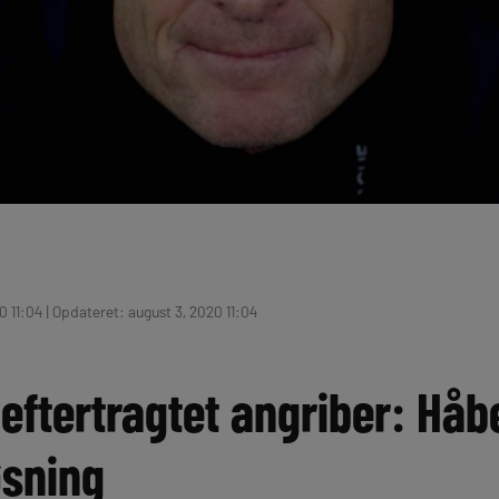
 11:04 | Opdateret: august 3, 2020 11:04
ftertragtet angriber: Håbe
øsning