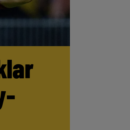
klar
y-