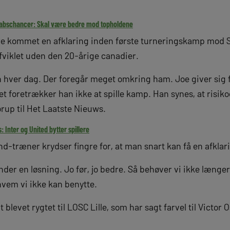
abschancer: Skal være bedre mod topholdene
ære kommet en afklaring inden første turneringskamp mod 
fviklet uden den 20-årige canadier.
 hver dag. Der foregår meget omkring ham. Joe giver sig f
et foretrækker han ikke at spille kamp. Han synes, at risiko
orup til Het Laatste Nieuws.
Inter og United bytter spillere
and-træner krydser fingre for, at man snart kan få en afklar
finder en løsning. Jo før, jo bedre. Så behøver vi ikke læng
hvem vi ikke kan benytte.
blevet rygtet til LOSC Lille, som har sagt farvel til Victor O