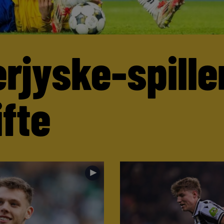
rjyske-spille
ifte
►