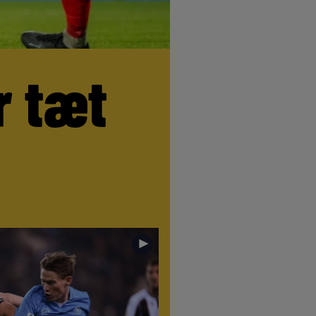
r tæt
►