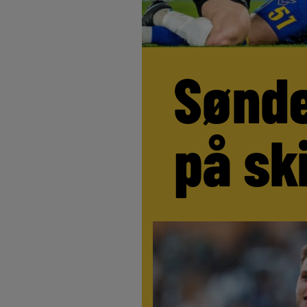
Sønde
på sk