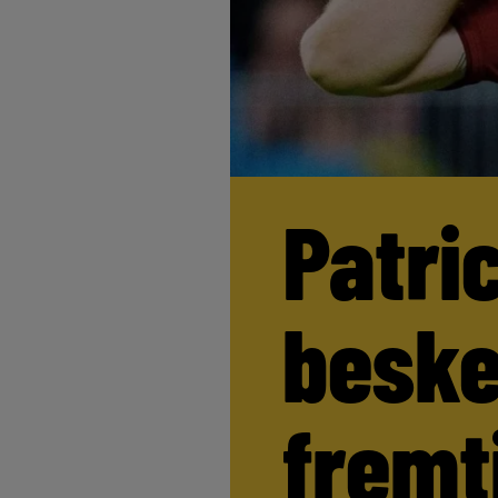
Patri
beske
fremt