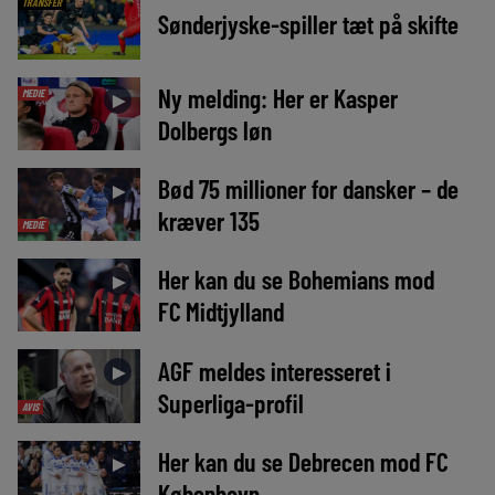
TRANSFER
Sønderjyske-spiller tæt på skifte
Ny melding: Her er Kasper
MEDIE
►
Dolbergs løn
Bød 75 millioner for dansker – de
►
kræver 135
MEDIE
Her kan du se Bohemians mod
►
FC Midtjylland
AGF meldes interesseret i
►
Superliga-profil
AVIS
Her kan du se Debrecen mod FC
►
København