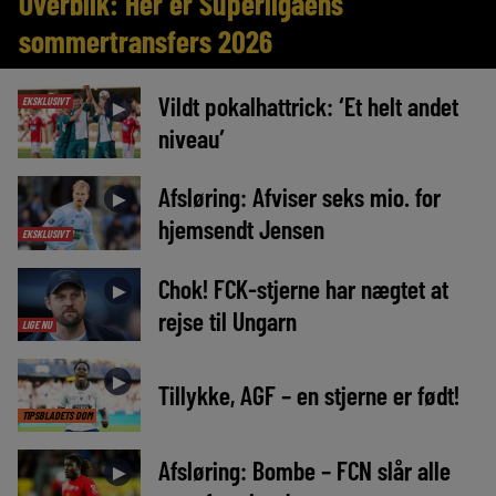
Overblik: Her er Superligaens
sommertransfers 2026
Vildt pokalhattrick: ‘Et helt andet
EKSKLUSIVT
►
niveau’
Afsløring: Afviser seks mio. for
►
hjemsendt Jensen
EKSKLUSIVT
Chok! FCK-stjerne har nægtet at
►
rejse til Ungarn
LIGE NU
►
Tillykke, AGF – en stjerne er født!
TIPSBLADETS DOM
Afsløring: Bombe – FCN slår alle
►