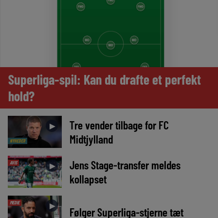
Superliga-spil: Kan du drafte et perfekt
hold?
Tre vender tilbage for FC
►
Midtjylland
NYHEDER
Jens Stage-transfer meldes
AVIS
►
kollapset
MEDIE
►
Følger Superliga-stjerne tæt