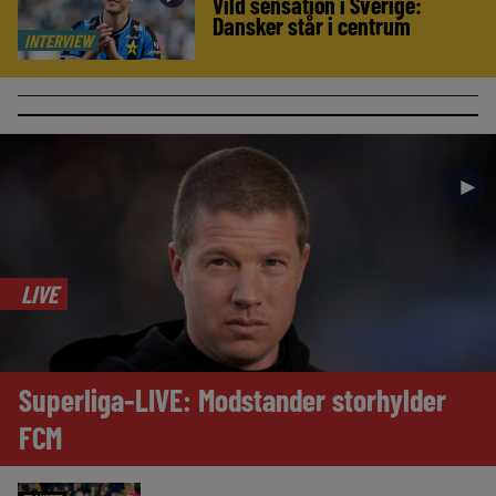
Vild sensation i Sverige:
Dansker står i centrum
INTERVIEW
►
LIVE
Superliga-LIVE: Modstander storhylder
FCM