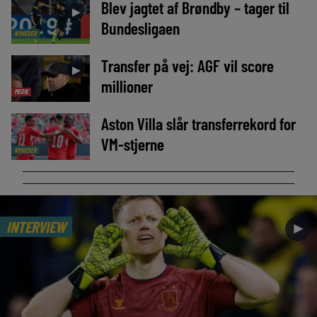
Blev jagtet af Brøndby – tager til
►
Bundesligaen
NYHEDER
Transfer på vej: AGF vil score
►
millioner
MEDIE
Aston Villa slår transferrekord for
VM-stjerne
NYHEDER
INTERVIEW
►