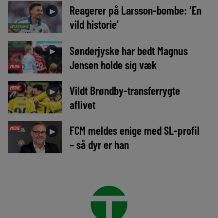
Reagerer på Larsson-bombe: ‘En
►
vild historie’
INTERVIEW
Sønderjyske har bedt Magnus
►
Jensen holde sig væk
MEDIE
Vildt Brøndby-transferrygte
MEDIE
►
aflivet
FCM meldes enige med SL-profil
MEDIE
►
– så dyr er han