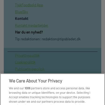
TjekFoodbold App
BlueSky
Kontakt
Kontakt medarbejder
Har du en nyhed?
Tip redaktionen:
redaktion@tipsbladet.dk
Privatilvspolitik
Cookiepolitik
Publiceringspolitik
Vilkår for brug af sitet
We Care About Your Privacy
Spil ansvarligt
We and our
1006
partners store and access personal data, like
Administrer samtykke
browsing data or unique identifiers, on your device. Selecting I
Arkiv
Accept enables tracking technologies to support the purposes
shown under we and our partners process data to provide.
Om os