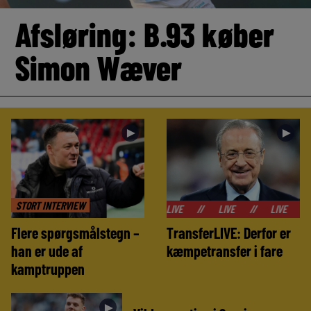
Afsløring: B.93 køber
Simon Wæver
►
►
STORT INTERVIEW
//
LIVE
//
LIVE
//
LIVE
//
LIVE
Flere spørgsmålstegn –
TransferLIVE: Derfor er
han er ude af
kæmpetransfer i fare
kamptruppen
►