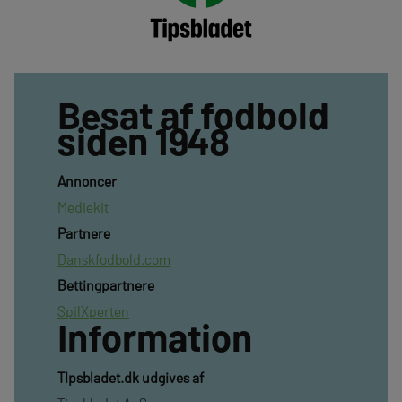
Besat af fodbold
siden 1948
Annoncer
Mediekit
Partnere
Danskfodbold.com
Bettingpartnere
SpilXperten
Information
TIpsbladet.dk udgives af