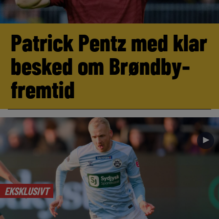
Patrick Pentz med klar
besked om Brøndby-
fremtid
►
EKSKLUSIVT