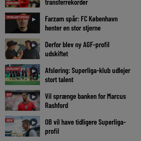
transferrekorder
EKSKLUSIVT
Farzam spår: FC København
TIPSBLADET SPECIAL
►
henter en stor stjerne
Derfor blev ny AGF-profil
►
udskiftet
Afsløring: Superliga-klub udlejer
EKSKLUSIVT
►
stort talent
Vil sprænge banken for Marcus
AVIS
►
Rashford
OB vil have tidligere Superliga-
MEDIE
►
profil