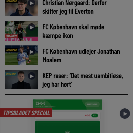
Christian Nørgaard: Derfor
TRANSFER
►
skifter jeg til Everton
FC København skal møde
►
kæmpe ikon
TOPNYHED
FC København udlejer Jonathan
TRANSFER
►
Moalem
KEP raser: ‘Det mest uambitiøse,
NYHEDER
►
jeg har hørt’
TIPSBLADET SPECIAL
►