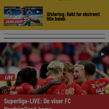
►
Afsløring: Købt for ekstremt
lille beløb
EKSKLUSIVT
►
LIVE
Superliga-LIVE: De viser FC
Nordsjælland-kamp