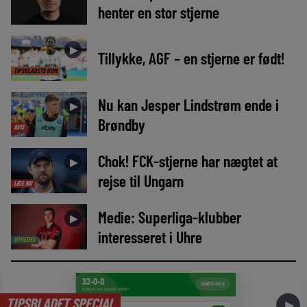
henter en stor stjerne
►
Tillykke, AGF – en stjerne er født!
TIPSBLADETS DOM
Nu kan Jesper Lindstrøm ende i
►
Brøndby
AVIS
Chok! FCK-stjerne har nægtet at
►
rejse til Ungarn
LIGE NU
Medie: Superliga-klubber
►
interesseret i Uhre
NYHEDER
TIPSBLADET SPECIAL
►