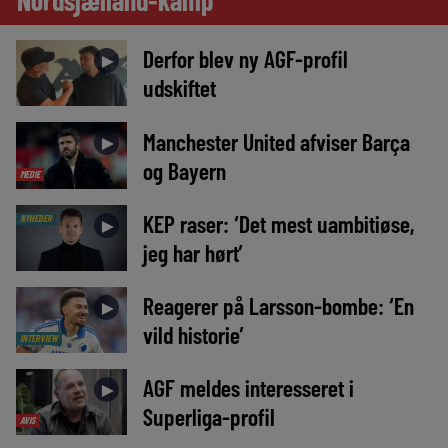
Derfor blev ny AGF-profil
►
udskiftet
Manchester United afviser Barça
►
og Bayern
MEDIE
KEP raser: ‘Det mest uambitiøse,
NYHEDER
►
jeg har hørt’
Reagerer på Larsson-bombe: ‘En
►
vild historie’
INTERVIEW
AGF meldes interesseret i
►
Superliga-profil
AVIS