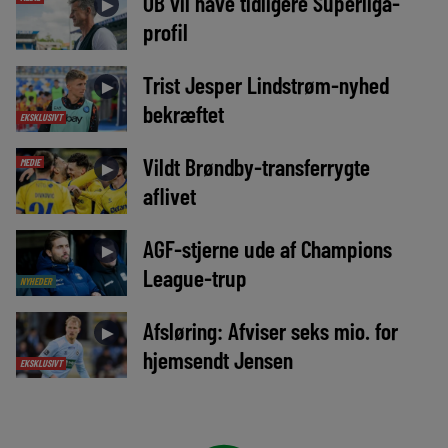
OB vil have tidligere Superliga-
►
profil
Trist Jesper Lindstrøm-nyhed
►
bekræftet
EKSKLUSIVT
Vildt Brøndby-transferrygte
MEDIE
►
aflivet
AGF-stjerne ude af Champions
►
League-trup
NYHEDER
Afsløring: Afviser seks mio. for
►
hjemsendt Jensen
EKSKLUSIVT