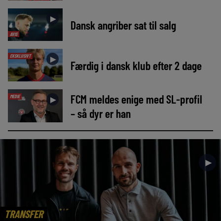
►
Dansk angriber sat til salg
AVIS
EKSKLUSIVT
►
Færdig i dansk klub efter 2 dage
FCM meldes enige med SL-profil
MEDIE
►
– så dyr er han
►
TRANSFER