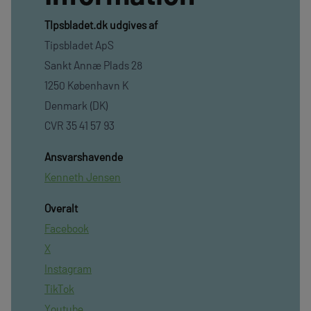
TIpsbladet.dk udgives af
Tipsbladet ApS
Sankt Annæ Plads 28
1250 København K
Denmark (DK)
CVR 35 41 57 93
Ansvarshavende
Kenneth Jensen
Overalt
Facebook
X
Instagram
TikTok
Youtube