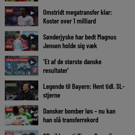
Omstridt megatransfer klar:
MEDIE
►
Koster over 1 milliard
Sønderjyske har bedt Magnus
►
Jensen holde sig væk
MEDIE
‘Et af de største danske
TIPSBLADET SPECIAL
►
resultater’
Legende til Bayern: Hent tidl. SL-
NYHEDER
►
stjerne
Dansker bomber løs – nu kan
MEDIE
►
han slå transferrekord
MEDIE