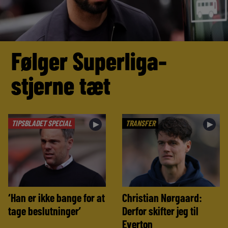
Følger Superliga-
stjerne tæt
TIPSBLADET SPECIAL
TRANSFER
►
►
‘Han er ikke bange for at
Christian Nørgaard:
tage beslutninger’
Derfor skifter jeg til
Everton