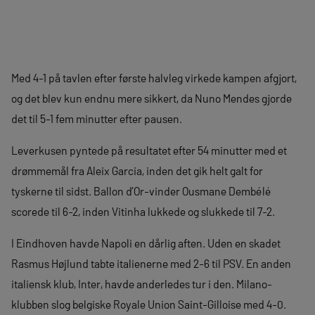
Med 4-1 på tavlen efter første halvleg virkede kampen afgjort,
og det blev kun endnu mere sikkert, da Nuno Mendes gjorde
det til 5-1 fem minutter efter pausen.
Leverkusen pyntede på resultatet efter 54 minutter med et
drømmemål fra Aleix Garcia, inden det gik helt galt for
tyskerne til sidst. Ballon d’Or-vinder Ousmane Dembélé
scorede til 6-2, inden Vitinha lukkede og slukkede til 7-2.
I Eindhoven havde Napoli en dårlig aften. Uden en skadet
Rasmus Højlund tabte italienerne med 2-6 til PSV. En anden
italiensk klub, Inter, havde anderledes tur i den. Milano-
klubben slog belgiske Royale Union Saint-Gilloise med 4-0.