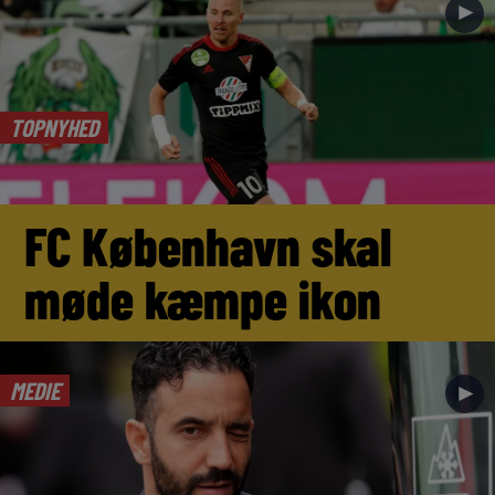
►
TOPNYHED
FC København skal
møde kæmpe ikon
MEDIE
►