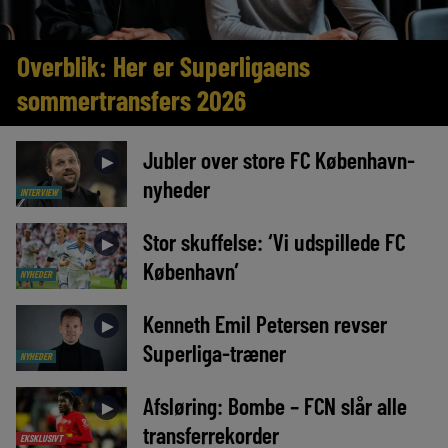
Overblik: Her er Superligaens
sommertransfers 2026
Jubler over store FC København-
►
nyheder
INTERVIEW
Stor skuffelse: ‘Vi udspillede FC
►
København’
NYHEDER
Kenneth Emil Petersen revser
►
Superliga-træner
NYHEDER
Afsløring: Bombe – FCN slår alle
►
transferrekorder
EKSKLUSIVT