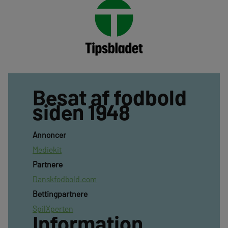
Besat af fodbold
siden 1948
Annoncer
Mediekit
Partnere
Danskfodbold.com
Bettingpartnere
SpilXperten
Information