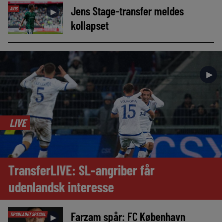
Jens Stage-transfer meldes
AVIS
►
kollapset
►
LIVE
TransferLIVE: SL-angriber får
udenlandsk interesse
Farzam spår: FC København
TIPSBLADET SPECIAL
►