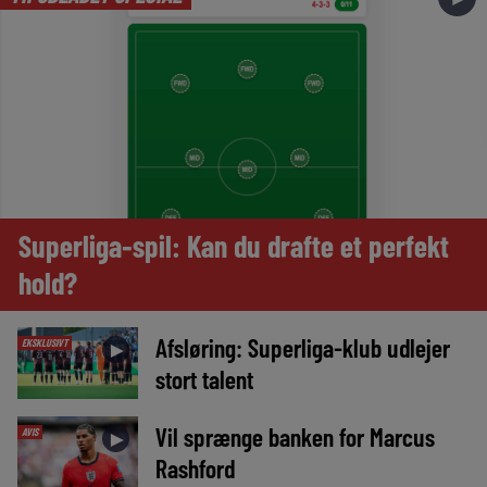
Superliga-spil: Kan du drafte et perfekt
hold?
Afsløring: Superliga-klub udlejer
EKSKLUSIVT
►
stort talent
Vil sprænge banken for Marcus
AVIS
►
Rashford