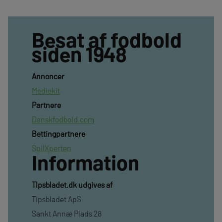
Besat af fodbold
siden 1948
Annoncer
Mediekit
Partnere
Danskfodbold.com
Bettingpartnere
SpilXperten
Information
TIpsbladet.dk udgives af
Tipsbladet ApS
Sankt Annæ Plads 28