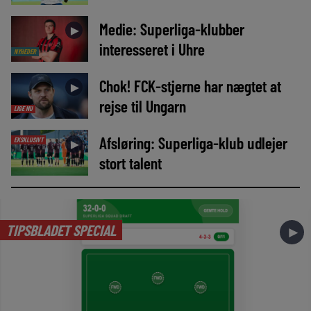
Medie: Superliga-klubber
►
interesseret i Uhre
NYHEDER
Chok! FCK-stjerne har nægtet at
►
rejse til Ungarn
LIGE NU
Afsløring: Superliga-klub udlejer
EKSKLUSIVT
►
stort talent
TIPSBLADET SPECIAL
►