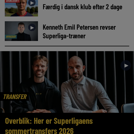
EKSKLUSIVT
►
Færdig i dansk klub efter 2 dage
Kenneth Emil Petersen revser
►
Superliga-træner
NYHEDER
►
TRANSFER
Overblik: Her er Superligaens
sommertransfers 2026