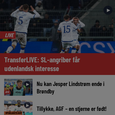
►
LIVE
TransferLIVE: SL-angriber får
udenlandsk interesse
Nu kan Jesper Lindstrøm ende i
►
Brøndby
AVIS
►
Tillykke, AGF – en stjerne er født!
TIPSBLADETS DOM