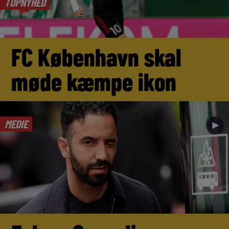
TOPNYHED
FC København skal
møde kæmpe ikon
MEDIE
►