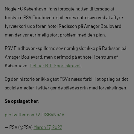
Nogle FC København-fans forsøgte natten til torsdag at
forstyrre PSV Eindhoven-spillernes nattesøvn ved at affyre
fyrværkeri ude foran hotel Radisson på Amager Boulevard,
men der var et rimelig stort problem med den plan.
PSV Eindhoven-spillerne sov nemlig slet ikke på Radisson på
Amager Boulevard, men derimod på et hotel i centrum af
København.
Det har B.T. Sport skrevet
.
Og den historie er ikke gået PSV’s næse forbi. I et opslag på det
sociale medier Twitter gør de således grin med forvekslingen.
Se opslaget her:
pic.twitter.com/VJGSB4Nn3V
— PSV (@PSV)
March 17, 2022