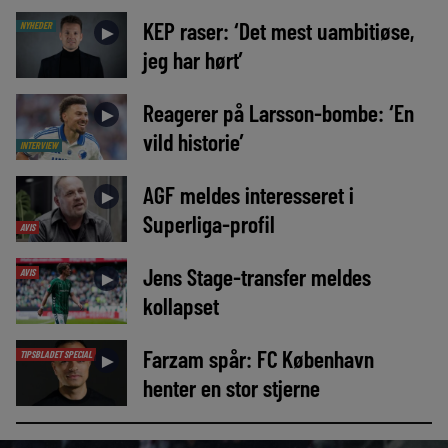
KEP raser: ‘Det mest uambitiøse,
NYHEDER
►
jeg har hørt’
Reagerer på Larsson-bombe: ‘En
►
vild historie’
INTERVIEW
AGF meldes interesseret i
►
Superliga-profil
AVIS
Jens Stage-transfer meldes
AVIS
►
kollapset
Farzam spår: FC København
TIPSBLADET SPECIAL
►
henter en stor stjerne