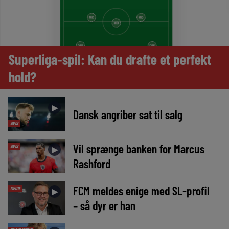
Superliga-spil: Kan du drafte et perfekt
hold?
►
Dansk angriber sat til salg
AVIS
Vil sprænge banken for Marcus
AVIS
►
Rashford
FCM meldes enige med SL-profil
MEDIE
►
– så dyr er han