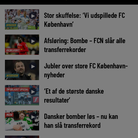
Stor skuffelse: ‘Vi udspillede FC
►
København’
NYHEDER
Afsløring: Bombe – FCN slår alle
►
transferrekorder
EKSKLUSIVT
Jubler over store FC København-
►
nyheder
INTERVIEW
‘Et af de største danske
TIPSBLADET SPECIAL
►
resultater’
Dansker bomber løs – nu kan
MEDIE
►
han slå transferrekord