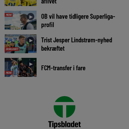
aflivet
OB vil have tidligere Superliga-
MEDIE
►
profil
Trist Jesper Lindstrøm-nyhed
►
bekræftet
EKSKLUSIVT
►
FCM-transfer i fare
MEDIE