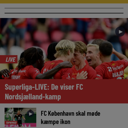
►
LIVE
Superliga-LIVE: De viser FC
Nordsjælland-kamp
FC København skal møde
►
kæmpe ikon
TOPNYHED