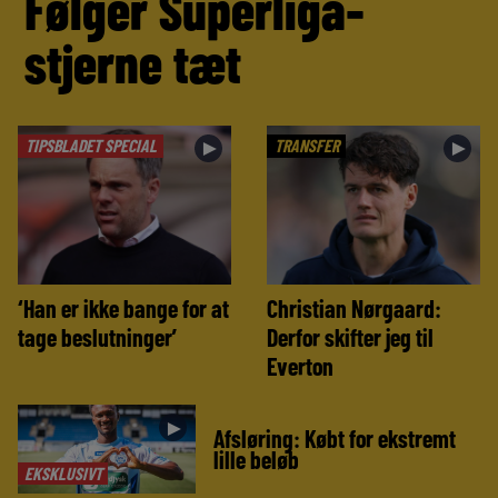
Følger Superliga-
stjerne tæt
TIPSBLADET SPECIAL
TRANSFER
►
►
‘Han er ikke bange for at
Christian Nørgaard:
tage beslutninger’
Derfor skifter jeg til
Everton
►
Afsløring: Købt for ekstremt
lille beløb
EKSKLUSIVT