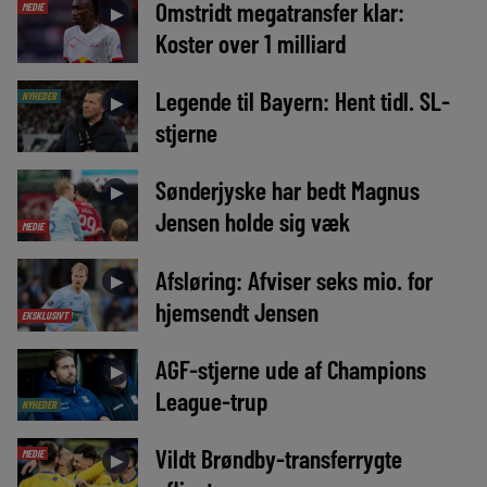
Omstridt megatransfer klar:
MEDIE
►
Koster over 1 milliard
Legende til Bayern: Hent tidl. SL-
NYHEDER
►
stjerne
Sønderjyske har bedt Magnus
►
Jensen holde sig væk
MEDIE
Afsløring: Afviser seks mio. for
►
hjemsendt Jensen
EKSKLUSIVT
AGF-stjerne ude af Champions
►
League-trup
NYHEDER
Vildt Brøndby-transferrygte
MEDIE
►