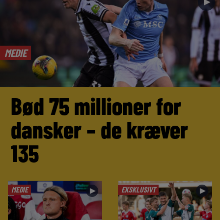
►
MEDIE
Bød 75 millioner for
dansker – de kræver
135
MEDIE
EKSKLUSIVT
►
►