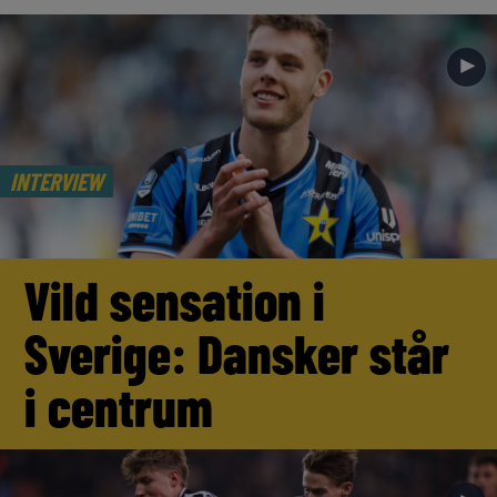
►
INTERVIEW
Vild sensation i
Sverige: Dansker står
i centrum