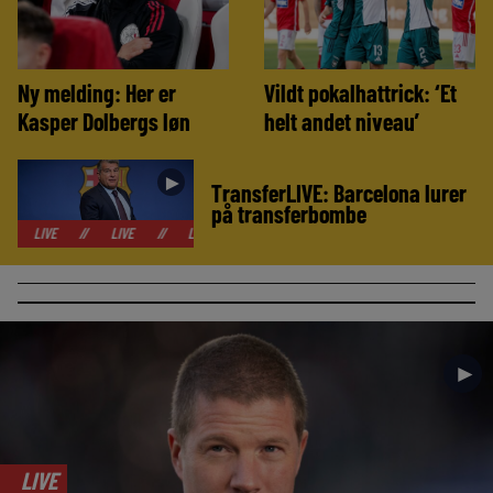
Ny melding: Her er
Vildt pokalhattrick: ‘Et
Kasper Dolbergs løn
helt andet niveau’
►
TransferLIVE: Barcelona lurer
på transferbombe
//
LIVE
//
LIVE
//
LIVE
//
LIVE
//
LIVE
//
LIVE
//
►
LIVE