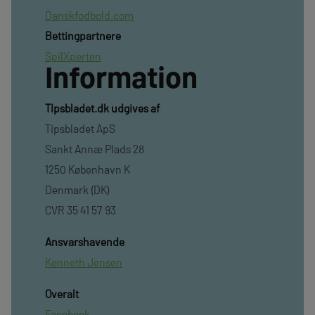
Danskfodbold.com
Bettingpartnere
SpilXperten
Information
TIpsbladet.dk udgives af
Tipsbladet ApS
Sankt Annæ Plads 28
1250 København K
Denmark (DK)
CVR 35 41 57 93
Ansvarshavende
Kenneth Jensen
Overalt
Facebook