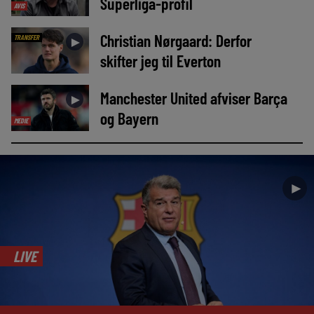
Superliga-profil
AVIS
Christian Nørgaard: Derfor
TRANSFER
►
skifter jeg til Everton
Manchester United afviser Barça
►
og Bayern
MEDIE
►
LIVE