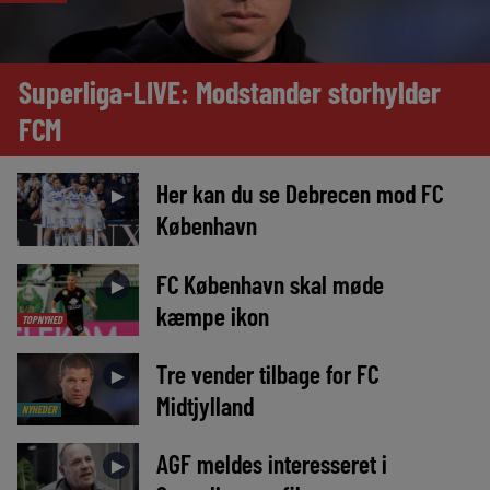
Superliga-LIVE: Modstander storhylder
FCM
Her kan du se Debrecen mod FC
►
København
FC København skal møde
►
kæmpe ikon
TOPNYHED
Tre vender tilbage for FC
►
Midtjylland
NYHEDER
AGF meldes interesseret i
►