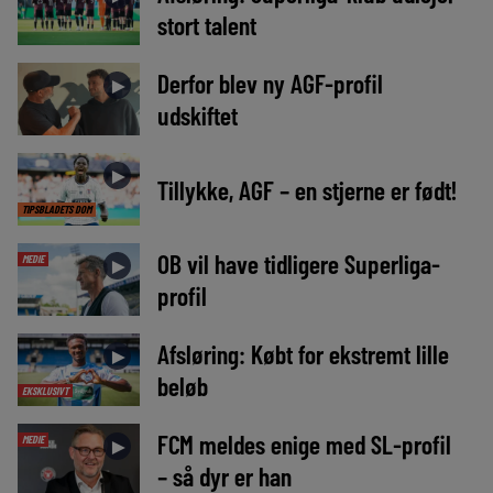
stort talent
Derfor blev ny AGF-profil
►
udskiftet
►
Tillykke, AGF – en stjerne er født!
TIPSBLADETS DOM
OB vil have tidligere Superliga-
MEDIE
►
profil
Afsløring: Købt for ekstremt lille
►
beløb
EKSKLUSIVT
FCM meldes enige med SL-profil
MEDIE
►
– så dyr er han