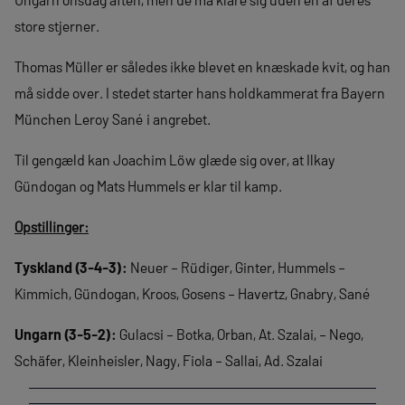
store stjerner.
Thomas Müller er således ikke blevet en knæskade kvit, og han
må sidde over. I stedet starter hans holdkammerat fra Bayern
München Leroy Sané i angrebet.
Til gengæld kan Joachim Löw glæde sig over, at Ilkay
Gündogan og Mats Hummels er klar til kamp.
Opstillinger:
Tyskland (3-4-3):
Neuer – Rüdiger, Ginter, Hummels –
Kimmich, Gündogan, Kroos, Gosens – Havertz, Gnabry, Sané
Ungarn (3-5-2):
Gulacsi – Botka, Orban, At. Szalai, – Nego,
Schäfer, Kleinheisler, Nagy, Fiola – Sallai, Ad. Szalai