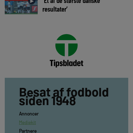
‘Et af de største danske
►
resultater’
Besat af fodbold
siden 1948
Annoncer
Mediekit
Partnere