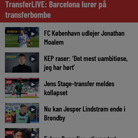
TransferLIVE: Barcelona lurer på
transferbombe
FC København udlejer Jonathan
TRANSFER
►
Moalem
KEP raser: ‘Det mest uambitiøse,
NYHEDER
►
jeg har hørt’
Jens Stage-transfer meldes
AVIS
►
kollapset
Nu kan Jesper Lindstrøm ende i
►
Brøndby
AVIS
MEDIE
►