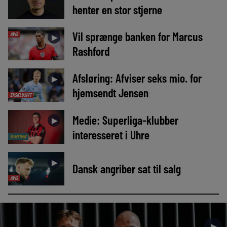
henter en stor stjerne
Vil sprænge banken for Marcus
AVIS
►
Rashford
Afsløring: Afviser seks mio. for
►
hjemsendt Jensen
EKSKLUSIVT
Medie: Superliga-klubber
►
interesseret i Uhre
NYHEDER
►
Dansk angriber sat til salg
AVIS
►