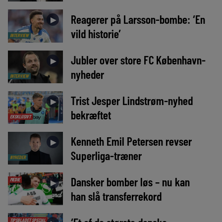
Reagerer på Larsson-bombe: ‘En
►
vild historie’
INTERVIEW
Jubler over store FC København-
►
nyheder
INTERVIEW
Trist Jesper Lindstrøm-nyhed
►
bekræftet
EKSKLUSIVT
Kenneth Emil Petersen revser
►
Superliga-træner
NYHEDER
Dansker bomber løs – nu kan
MEDIE
►
han slå transferrekord
TIPSBLADET SPECIAL