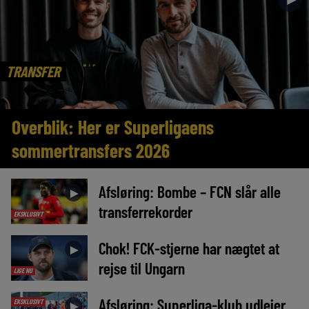
TRANSFER
Overblik: Her er Superligaens
sommertransfers 2026
Afsløring: Bombe – FCN slår alle
►
transferrekorder
EKSKLUSIVT
Chok! FCK-stjerne har nægtet at
►
rejse til Ungarn
LIGE NU
Afsløring: Superliga-klub udlejer
EKSKLUSIVT
►