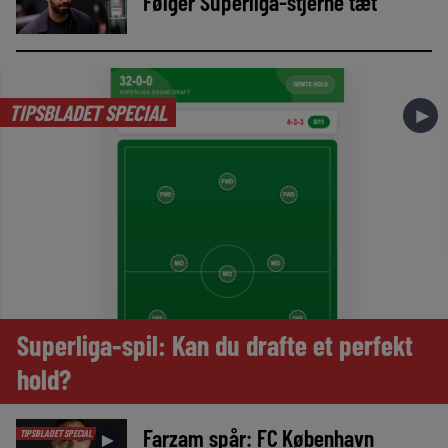
Følger Superliga-stjerne tæt
TIPSBLADET SPECIAL
►
Superliga-spil: Kan du drafte et perfekt
hold?
Farzam spår: FC København
TIPSBLADET SPECIAL
►