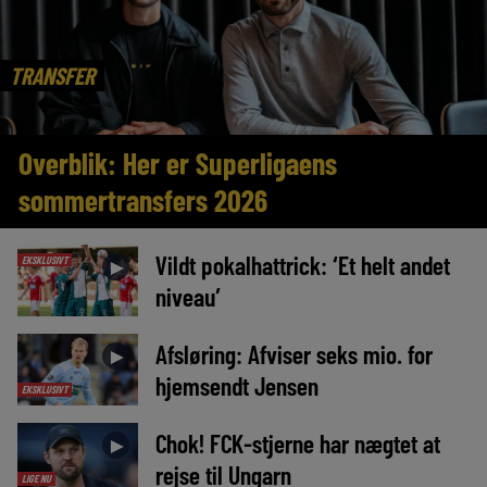
TRANSFER
Overblik: Her er Superligaens
sommertransfers 2026
Vildt pokalhattrick: ‘Et helt andet
EKSKLUSIVT
►
niveau’
Afsløring: Afviser seks mio. for
►
hjemsendt Jensen
EKSKLUSIVT
Chok! FCK-stjerne har nægtet at
►
rejse til Ungarn
LIGE NU