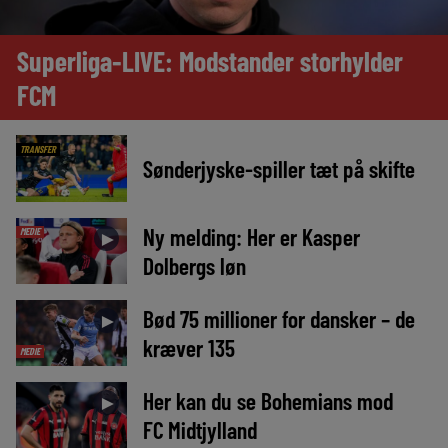
Superliga-LIVE: Modstander storhylder
FCM
TRANSFER
Sønderjyske-spiller tæt på skifte
Ny melding: Her er Kasper
MEDIE
►
Dolbergs løn
Bød 75 millioner for dansker – de
►
kræver 135
MEDIE
Her kan du se Bohemians mod
►
FC Midtjylland