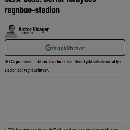
regnbue-stadion
Victor Risager
Journalist
følg på Discover
UEFA’s præsident forklarer, hvorfor de har afvist Tysklands idé om at lyse
stadion op i regnbuefarver.
UEFA har tirsdag forbudt Tyskland at lyse stadionet Allianz