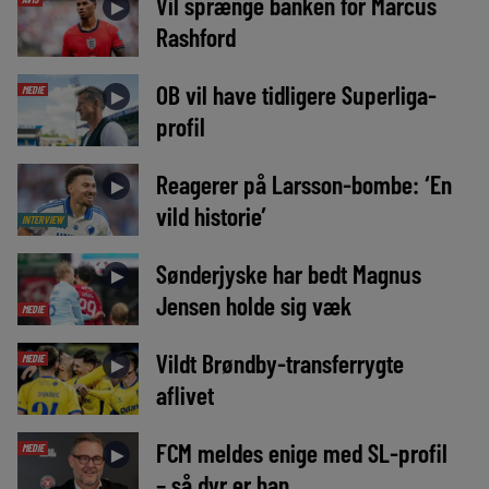
Vil sprænge banken for Marcus
►
Rashford
OB vil have tidligere Superliga-
MEDIE
►
profil
Reagerer på Larsson-bombe: ‘En
►
vild historie’
INTERVIEW
Sønderjyske har bedt Magnus
►
Jensen holde sig væk
MEDIE
Vildt Brøndby-transferrygte
MEDIE
►
aflivet
FCM meldes enige med SL-profil
MEDIE
►
– så dyr er han