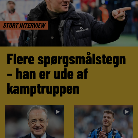
STORT INTERVIEW
Flere spørgsmålstegn
– han er ude af
kamptruppen
►
►