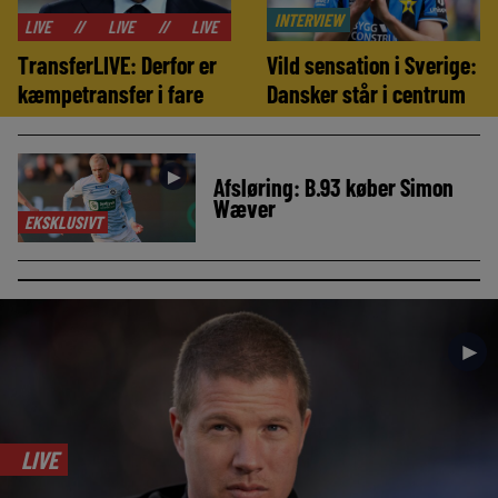
INTERVIEW
//
LIVE
//
LIVE
//
LIVE
//
LIVE
//
LIVE
//
LIVE
TransferLIVE: Derfor er
Vild sensation i Sverige:
kæmpetransfer i fare
Dansker står i centrum
►
Afsløring: B.93 køber Simon
Wæver
EKSKLUSIVT
►
LIVE