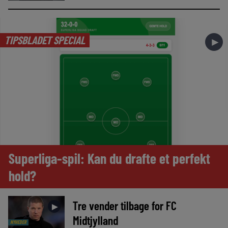
TIPSBLADET SPECIAL
►
Superliga-spil: Kan du drafte et perfekt
hold?
Tre vender tilbage for FC
►
Midtjylland
NYHEDER