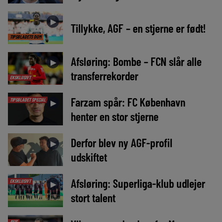
►
Tillykke, AGF – en stjerne er født!
TIPSBLADETS DOM
Afsløring: Bombe – FCN slår alle
►
transferrekorder
EKSKLUSIVT
Farzam spår: FC København
TIPSBLADET SPECIAL
►
henter en stor stjerne
Derfor blev ny AGF-profil
►
udskiftet
Afsløring: Superliga-klub udlejer
EKSKLUSIVT
►
stort talent
AVIS