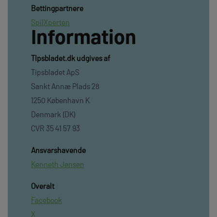
Bettingpartnere
SpilXperten
Information
TIpsbladet.dk udgives af
Tipsbladet ApS
Sankt Annæ Plads 28
1250 København K
Denmark (DK)
CVR 35 41 57 93
Ansvarshavende
Kenneth Jensen
Overalt
Facebook
X