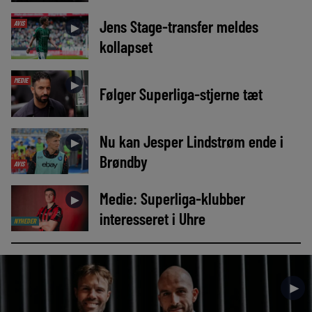
Jens Stage-transfer meldes
AVIS
►
kollapset
MEDIE
►
Følger Superliga-stjerne tæt
Nu kan Jesper Lindstrøm ende i
►
Brøndby
AVIS
Medie: Superliga-klubber
►
interesseret i Uhre
NYHEDER
►