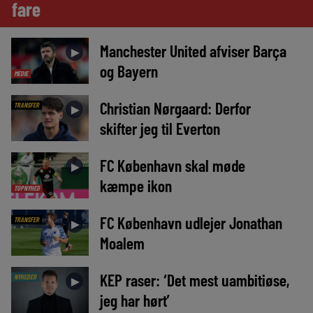
fare
Manchester United afviser Barça
►
og Bayern
MEDIE
Christian Nørgaard: Derfor
TRANSFER
►
skifter jeg til Everton
FC København skal møde
►
kæmpe ikon
TOPNYHED
FC København udlejer Jonathan
TRANSFER
►
Moalem
KEP raser: ‘Det mest uambitiøse,
NYHEDER
►
jeg har hørt’