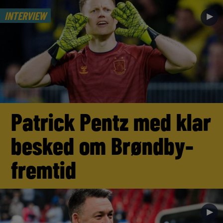
INTERVIEW
►
Patrick Pentz med klar
besked om Brøndby-
fremtid
►