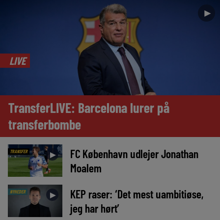
►
LIVE
TransferLIVE: Barcelona lurer på
transferbombe
FC København udlejer Jonathan
TRANSFER
►
Moalem
KEP raser: ‘Det mest uambitiøse,
NYHEDER
►
jeg har hørt’