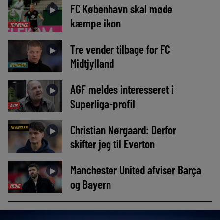
FC København skal møde
►
kæmpe ikon
TOPNYHED
Tre vender tilbage for FC
►
Midtjylland
NYHEDER
AGF meldes interesseret i
►
Superliga-profil
AVIS
Christian Nørgaard: Derfor
TRANSFER
►
skifter jeg til Everton
Manchester United afviser Barça
►
og Bayern
MEDIE