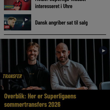
interesseret i Uhre
NYHEDER
►
Dansk angriber sat til salg
AVIS
►
TRANSFER
Overblik: Her er Superligaens
sommertransfers 2026