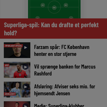
Superliga-spil: Kan du drafte et perfekt
hold?
Farzam spår: FC København
TIPSBLADET SPECIAL
►
henter en stor stjerne
Vil sprænge banken for Marcus
AVIS
►
Rashford
Afsløring: Afviser seks mio. for
►
hjemsendt Jensen
EKSKLUSIVT
Medie: Superliga-klubber
►