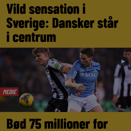
Vild sensation i
Sverige: Dansker står
i centrum
►
MEDIE
Bød 75 millioner for