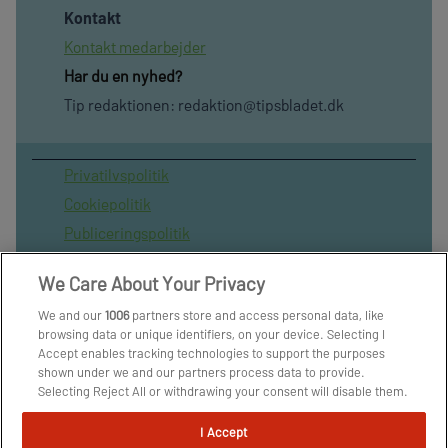
Kontakt
Kontakt medarbejder
Har du en nyhed?
Tip redaktionen:
redaktion@tipsbladet.dk
Privatilvspolitik
Cookiepolitik
Publiceringspolitik
Vilkår for brug af sitet
We Care About Your Privacy
Spil ansvarligt
We and our
1006
partners store and access personal data, like
Administrer samtykke
browsing data or unique identifiers, on your device. Selecting I
Arkiv
Accept enables tracking technologies to support the purposes
shown under we and our partners process data to provide.
Om os
Selecting Reject All or withdrawing your consent will disable them.
Skribenter
If trackers are disabled, some content and ads you see may not be
as relevant to you. You can resurface this menu to change your
I Accept