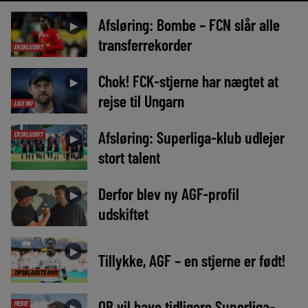
Afsløring: Bombe – FCN slår alle
►
transferrekorder
EKSKLUSIVT
Chok! FCK-stjerne har nægtet at
►
rejse til Ungarn
LIGE NU
Afsløring: Superliga-klub udlejer
EKSKLUSIVT
►
stort talent
Derfor blev ny AGF-profil
►
udskiftet
►
Tillykke, AGF – en stjerne er født!
TIPSBLADETS DOM
OB vil have tidligere Superliga-
MEDIE