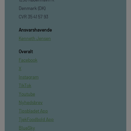
Denmark (DK)
CVR 35 41 57 93
Ansvarshavende
Kenneth Jensen
Overalt
Facebook
X
Instagram
TikTok
Youtube
Nyhedsbrev
Tipsbladet App
TjekFoodbold App
BlueSky