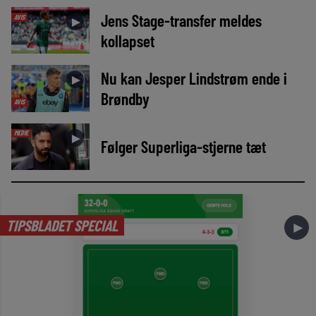
Jens Stage-transfer meldes
AVIS
►
kollapset
Nu kan Jesper Lindstrøm ende i
►
Brøndby
AVIS
MEDIE
►
Følger Superliga-stjerne tæt
TIPSBLADET SPECIAL
►