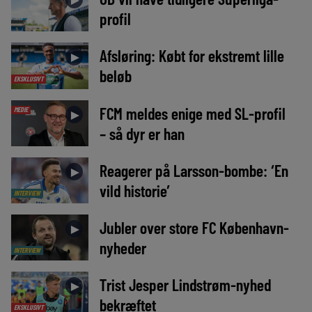
►
profil
Afsløring: Købt for ekstremt lille
►
beløb
EKSKLUSIVT
FCM meldes enige med SL-profil
MEDIE
►
– så dyr er han
Reagerer på Larsson-bombe: ‘En
►
vild historie’
INTERVIEW
Jubler over store FC København-
►
nyheder
INTERVIEW
Trist Jesper Lindstrøm-nyhed
►
bekræftet
EKSKLUSIVT