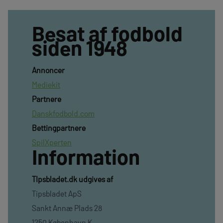
Besat af fodbold
siden 1948
Annoncer
Mediekit
Partnere
Danskfodbold.com
Bettingpartnere
SpilXperten
Information
TIpsbladet.dk udgives af
Tipsbladet ApS
Sankt Annæ Plads 28
1250 København K