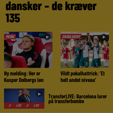
dansker – de kræver
135
MEDIE
EKSKLUSIVT
►
►
Ny melding: Her er
Vildt pokalhattrick: ‘Et
Kasper Dolbergs løn
helt andet niveau’
►
TransferLIVE: Barcelona lurer
på transferbombe
LIVE
//
LIVE
//
LIVE
//
LIVE
//
LIVE
//
LIVE
//
LIVE