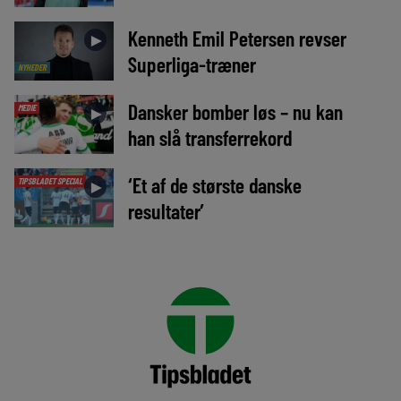
Kenneth Emil Petersen revser
►
Superliga-træner
NYHEDER
Dansker bomber løs – nu kan
MEDIE
►
han slå transferrekord
‘Et af de største danske
TIPSBLADET SPECIAL
►
resultater’