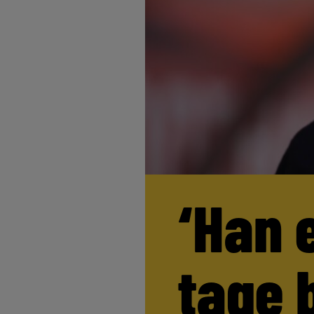
‘Han 
tage 