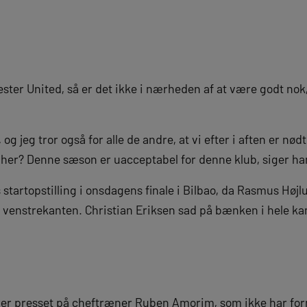
ter United, så er det ikke i nærheden af at være godt nok,
og jeg tror også for alle de andre, at vi efter i aften er nødt
e her? Denne sæson er uacceptabel for denne klub, siger ha
 startopstilling i onsdagens finale i Bilbao, da Rasmus Højl
å venstrekanten. Christian Eriksen sad på bænken i hele k
ger presset på cheftræner Ruben Amorim, som ikke har form