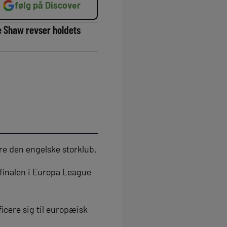
følg på Discover
e Shaw revser holdets
re den engelske storklub.
finalen i Europa League
ficere sig til europæisk