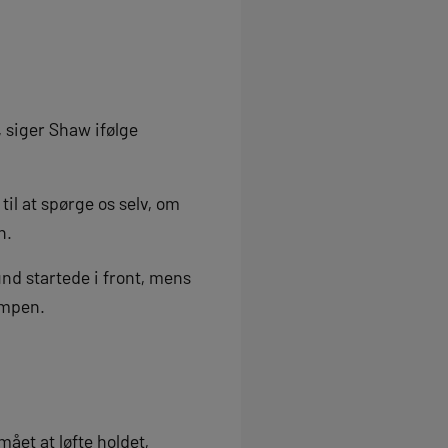
 siger Shaw ifølge
 til at spørge os selv, om
n.
und startede i front, mens
ampen.
ået at løfte holdet,