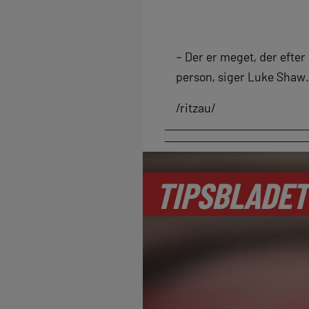
– Der er meget, der efte
person, siger Luke Shaw.
/ritzau/
TIPSBLADET