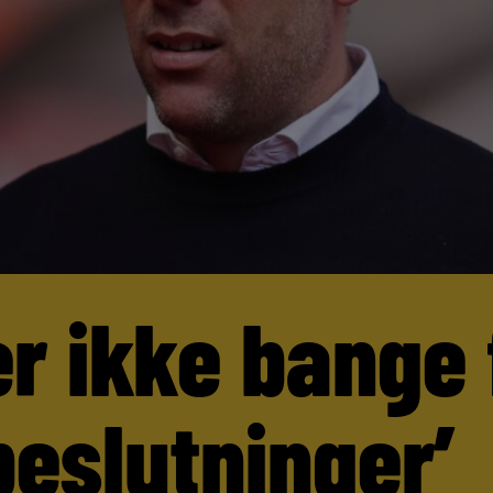
er ikke bange 
beslutninger’