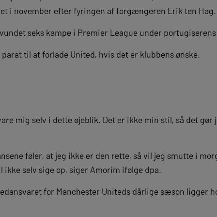
et i november efter fyringen af forgængeren Erik ten Hag.
t vundet seks kampe i Premier League under portugiserens 
arat til at forlade United, hvis det er klubbens ønske.
re mig selv i dette øjeblik. Det er ikke min stil, så det gør 
ansene føler, at jeg ikke er den rette, så vil jeg smutte i m
 ikke selv sige op, siger Amorim ifølge dpa.
dansvaret for Manchester Uniteds dårlige sæson ligger ho