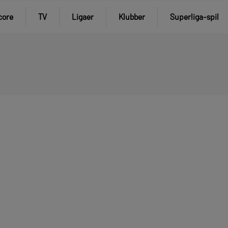
core
TV
Ligaer
Klubber
Superliga-spil