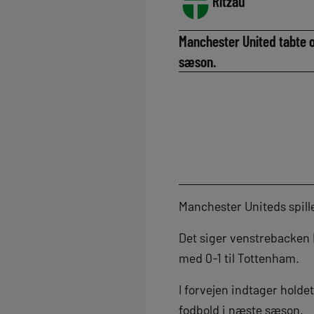
Ritzau
Manchester United tabte 
sæson.
Manchester Uniteds spille
Det siger venstrebacken 
med 0-1 til Tottenham.
I forvejen indtager holdet
fodbold i næste sæson.