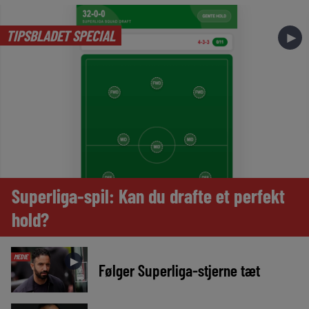
TIPSBLADET SPECIAL
►
Superliga-spil: Kan du drafte et perfekt
hold?
MEDIE
►
Følger Superliga-stjerne tæt