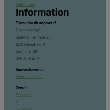
SpilXperten
Information
TIpsbladet.dk udgives af
Tipsbladet ApS
Sankt Annæ Plads 28
1250 København K
Denmark (DK)
CVR 35 41 57 93
Ansvarshavende
Kenneth Jensen
Overalt
Facebook
X
Instagram