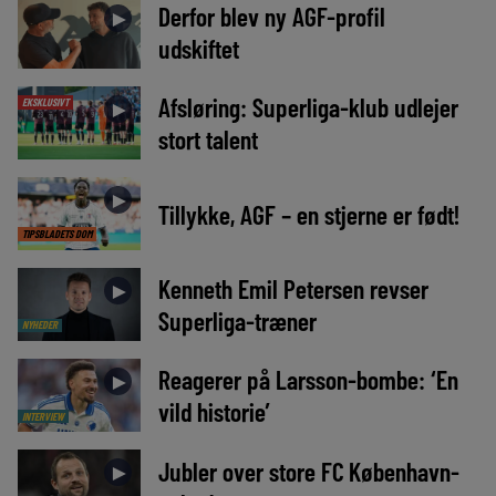
Derfor blev ny AGF-profil
►
udskiftet
Afsløring: Superliga-klub udlejer
EKSKLUSIVT
►
stort talent
►
Tillykke, AGF – en stjerne er født!
TIPSBLADETS DOM
Kenneth Emil Petersen revser
►
Superliga-træner
NYHEDER
Reagerer på Larsson-bombe: ‘En
►
vild historie’
INTERVIEW
Jubler over store FC København-
►