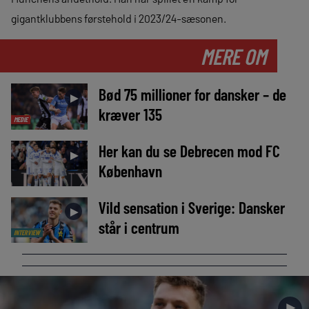
gigantklubbens førstehold i 2023/24-sæsonen.
MERE OM
Bød 75 millioner for dansker – de
►
kræver 135
MEDIE
Her kan du se Debrecen mod FC
►
København
Vild sensation i Sverige: Dansker
►
står i centrum
INTERVIEW
►