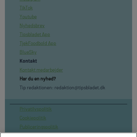
TikTok
Youtube
Nyhedsbrev
Tipsbladet App
TjekFoodbold App
BlueSky
Kontakt
Kontakt medarbejder
Har du en nyhed?
Tip redaktionen:
redaktion@tipsbladet.dk
Privatilvspolitik
Cookiepolitik
Publiceringspolitik
Vilkår for brug af sitet