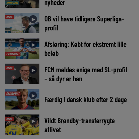
nyheder
INTERVIEW
OB vil have tidligere Superliga-
MEDIE
►
profil
Afsløring: Købt for ekstremt lille
►
beløb
EKSKLUSIVT
FCM meldes enige med SL-profil
MEDIE
►
– så dyr er han
EKSKLUSIVT
►
Færdig i dansk klub efter 2 dage
Vildt Brøndby-transferrygte
MEDIE
►
aflivet