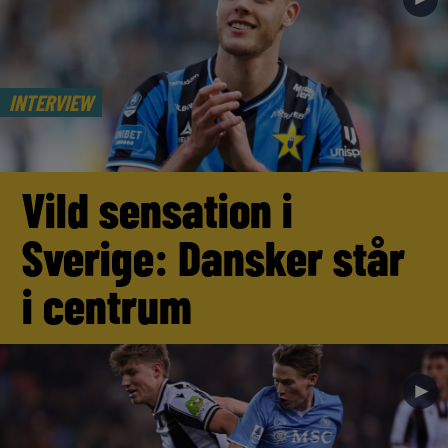
INTERVIEW
Vild sensation i
Sverige: Dansker står
i centrum
►