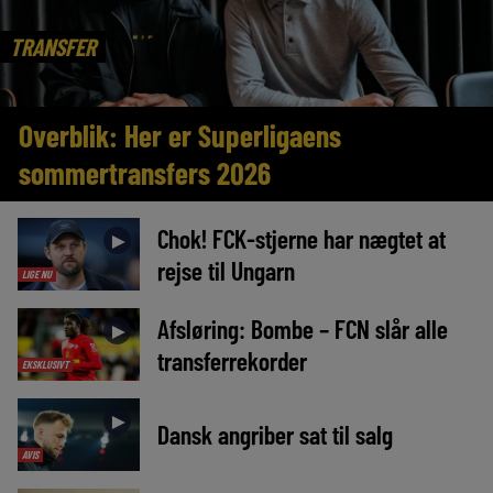
TRANSFER
Overblik: Her er Superligaens
sommertransfers 2026
Chok! FCK-stjerne har nægtet at
►
rejse til Ungarn
LIGE NU
Afsløring: Bombe – FCN slår alle
►
transferrekorder
EKSKLUSIVT
►
Dansk angriber sat til salg
AVIS