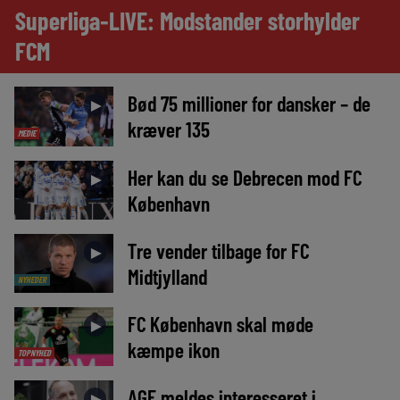
Superliga-LIVE: Modstander storhylder
FCM
Bød 75 millioner for dansker – de
►
kræver 135
MEDIE
Her kan du se Debrecen mod FC
►
København
Tre vender tilbage for FC
►
Midtjylland
NYHEDER
FC København skal møde
►
kæmpe ikon
TOPNYHED
AGF meldes interesseret i
►