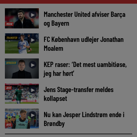
Manchester United afviser Barça
►
og Bayern
MEDIE
FC København udlejer Jonathan
TRANSFER
►
Moalem
KEP raser: ‘Det mest uambitiøse,
NYHEDER
►
jeg har hørt’
Jens Stage-transfer meldes
AVIS
►
kollapset
Nu kan Jesper Lindstrøm ende i
►
Brøndby
AVIS