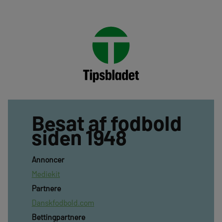
Besat af fodbold
siden 1948
Annoncer
Mediekit
Partnere
Danskfodbold.com
Bettingpartnere