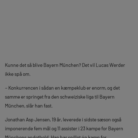
Kunne det så blive Bayern München? Det vil Lucas Werder
ikke spå om.
– Konkurrencen i sådan en kæmpeklub er enorm, og det
samme er springet fra den schweiziske liga til Bayern
München, slår han fast.
Jonathan Asp Jensen, 19 år, leverede i sidste sæson også
imponerende fem mål og 11 assister i 23 kampe for Bayern
Münchens andethold. Han har spillet én kamp for