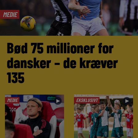
MEDIE
Bød 75 millioner for
dansker – de kræver
135
MEDIE
EKSKLUSIVT
►
►