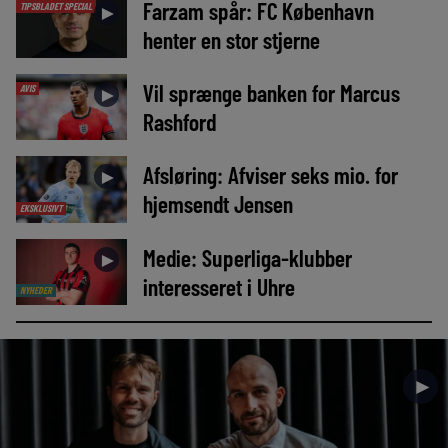
Farzam spår: FC København
TIPSBLADET SPECIAL
►
henter en stor stjerne
Vil sprænge banken for Marcus
AVIS
►
Rashford
Afsløring: Afviser seks mio. for
►
hjemsendt Jensen
EKSKLUSIVT
Medie: Superliga-klubber
►
interesseret i Uhre
NYHEDER
►