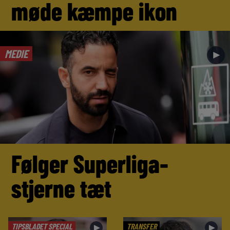
møde kæmpe ikon
MEDIE
►
Følger Superliga-
stjerne tæt
TIPSBLADET SPECIAL
TRANSFER
►
►