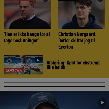
‘Han er ikke bange for at
Christian Nørgaard:
tage beslutninger’
Derfor skifter jeg til
Everton
►
Afsløring: Købt for ekstremt
lille beløb
EKSKLUSIVT
►