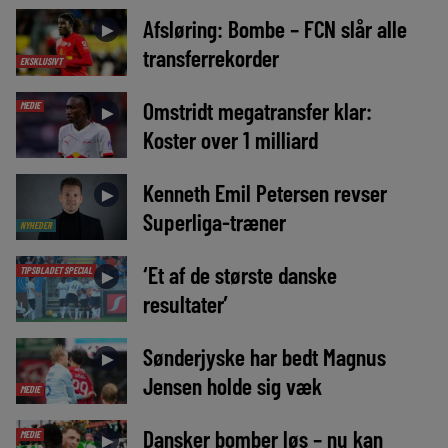
Afsløring: Bombe – FCN slår alle
►
transferrekorder
EKSKLUSIVT
Omstridt megatransfer klar:
MEDIE
►
Koster over 1 milliard
Kenneth Emil Petersen revser
►
Superliga-træner
NYHEDER
‘Et af de største danske
TIPSBLADET SPECIAL
►
resultater’
Sønderjyske har bedt Magnus
►
Jensen holde sig væk
MEDIE
Dansker bomber løs – nu kan
MEDIE
►