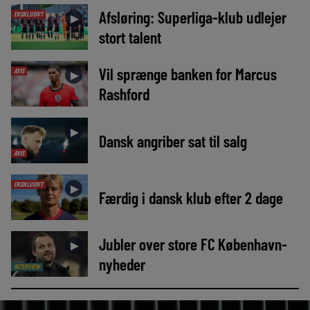
Afsløring: Superliga-klub udlejer
EKSKLUSIVT
►
stort talent
Vil sprænge banken for Marcus
AVIS
►
Rashford
►
Dansk angriber sat til salg
AVIS
EKSKLUSIVT
►
Færdig i dansk klub efter 2 dage
Jubler over store FC København-
►
nyheder
INTERVIEW