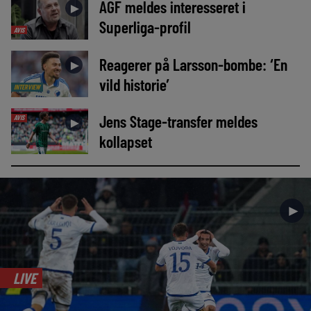
AGF meldes interesseret i
►
Superliga-profil
AVIS
Reagerer på Larsson-bombe: ‘En
►
vild historie’
INTERVIEW
Jens Stage-transfer meldes
AVIS
►
kollapset
►
LIVE