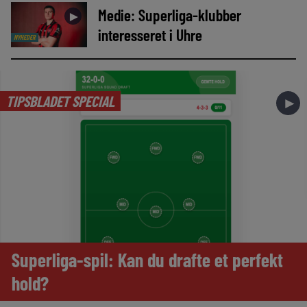
Medie: Superliga-klubber
►
interesseret i Uhre
NYHEDER
TIPSBLADET SPECIAL
►
Superliga-spil: Kan du drafte et perfekt
hold?