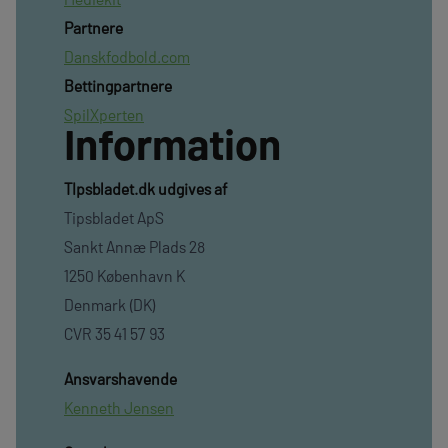
Partnere
Danskfodbold.com
Bettingpartnere
SpilXperten
Information
TIpsbladet.dk udgives af
Tipsbladet ApS
Sankt Annæ Plads 28
1250 København K
Denmark (DK)
CVR 35 41 57 93
Ansvarshavende
Kenneth Jensen