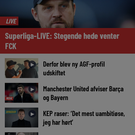
LIVE
Superliga-LIVE: Stegende hede venter
FCK
Derfor blev ny AGF-profil
►
udskiftet
Manchester United afviser Barça
►
og Bayern
MEDIE
KEP raser: ‘Det mest uambitiøse,
NYHEDER
►
jeg har hørt’