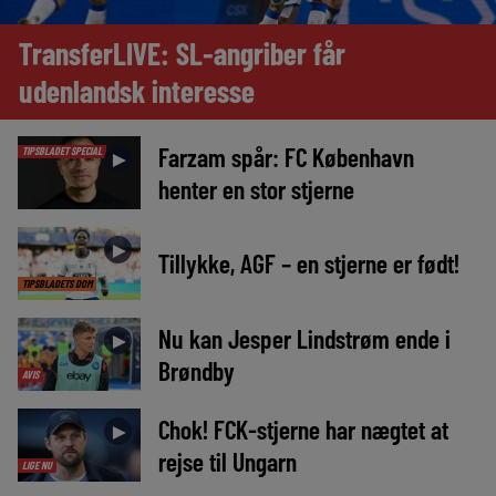
TransferLIVE: SL-angriber får
udenlandsk interesse
Farzam spår: FC København
TIPSBLADET SPECIAL
►
henter en stor stjerne
►
Tillykke, AGF – en stjerne er født!
TIPSBLADETS DOM
Nu kan Jesper Lindstrøm ende i
►
Brøndby
AVIS
Chok! FCK-stjerne har nægtet at
►
rejse til Ungarn
LIGE NU