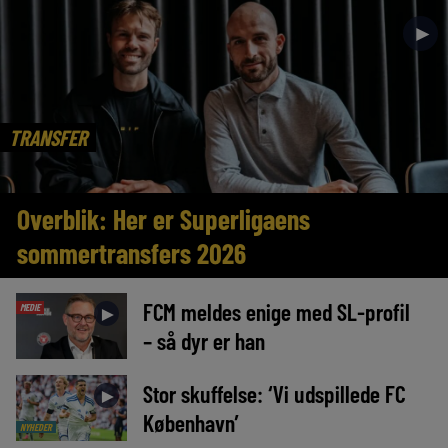
►
TRANSFER
Overblik: Her er Superligaens
sommertransfers 2026
FCM meldes enige med SL-profil
MEDIE
►
– så dyr er han
Stor skuffelse: ‘Vi udspillede FC
►
København’
NYHEDER