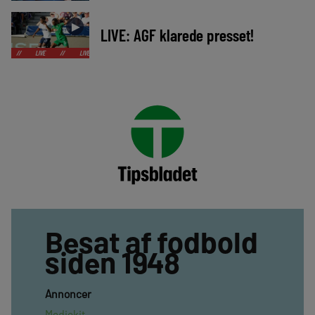
►
LIVE: AGF klarede presset!
IVE
//
LIVE
//
LIVE
//
LIVE
//
LIVE
//
LIVE
//
LIVE
//
LIVE
Besat af fodbold
siden 1948
Annoncer
Mediekit