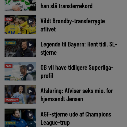
han slå transferrekord
Vildt Brøndby-transferrygte
MEDIE
►
aflivet
Legende til Bayern: Hent tidl. SL-
NYHEDER
►
stjerne
OB vil have tidligere Superliga-
MEDIE
►
profil
Afsløring: Afviser seks mio. for
►
hjemsendt Jensen
EKSKLUSIVT
AGF-stjerne ude af Champions
►
League-trup
NYHEDER