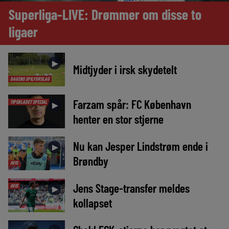
Superliga-LIVE: Drømmer om disse to
ligaer
►
Midtjyder i irsk skydetelt
DAGENS SPILFORSLAG
Farzam spår: FC København
TIPSBLADET SPECIAL
►
henter en stor stjerne
Nu kan Jesper Lindstrøm ende i
►
Brøndby
AVIS
Jens Stage-transfer meldes
AVIS
►
kollapset