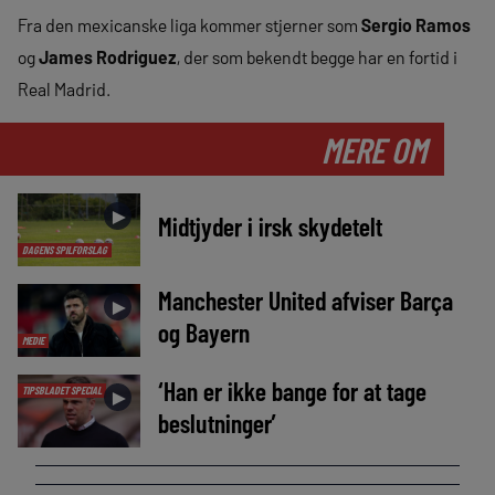
Fra den mexicanske liga kommer stjerner som
Sergio Ramos
og
James Rodriguez
, der som bekendt begge har en fortid i
Real Madrid.
MERE OM
►
Midtjyder i irsk skydetelt
DAGENS SPILFORSLAG
Manchester United afviser Barça
►
og Bayern
MEDIE
‘Han er ikke bange for at tage
TIPSBLADET SPECIAL
►
beslutninger’