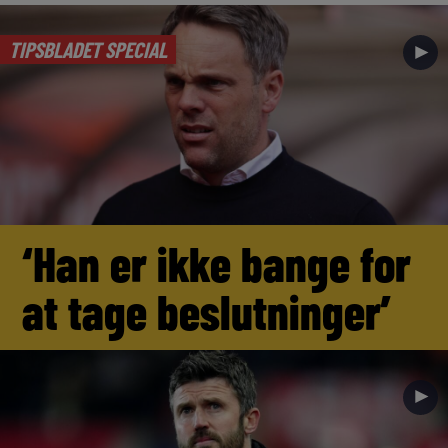
TIPSBLADET SPECIAL
►
‘Han er ikke bange for
at tage beslutninger’
►