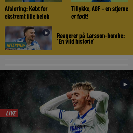
Afsløring: Købt for
Tillykke, AGF – en stjerne
ekstremt lille beløb
er født!
►
Reagerer på Larsson-bombe:
‘En vild historie’
INTERVIEW
►
LIVE