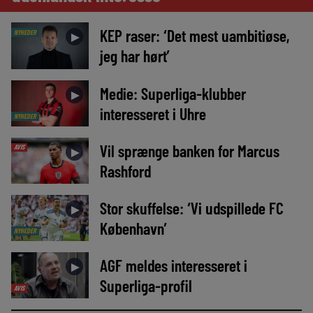
KEP raser: ‘Det mest uambitiøse,
NYHEDER
►
jeg har hørt’
Medie: Superliga-klubber
►
interesseret i Uhre
NYHEDER
Vil sprænge banken for Marcus
AVIS
►
Rashford
Stor skuffelse: ‘Vi udspillede FC
►
København’
NYHEDER
AGF meldes interesseret i
►
Superliga-profil
AVIS