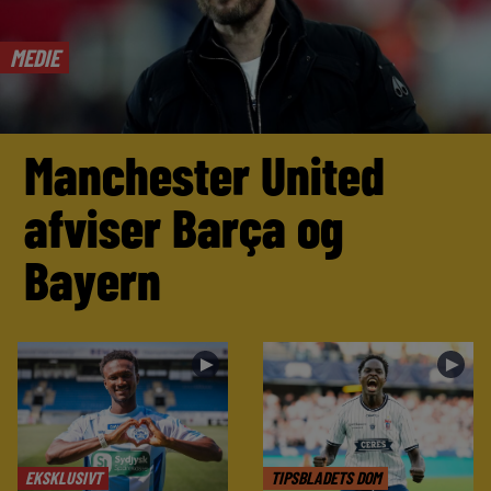
MEDIE
Manchester United
afviser Barça og
Bayern
►
►
EKSKLUSIVT
TIPSBLADETS DOM