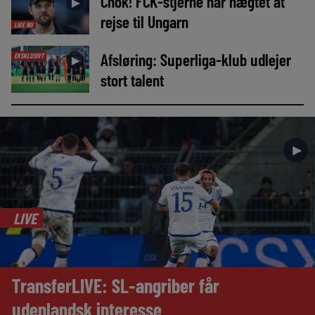
Chok! FCK-stjerne har nægtet at
►
rejse til Ungarn
LIGE NU
Afsløring: Superliga-klub udlejer
EKSKLUSIVT
►
stort talent
►
LIVE
TransferLIVE: SL-angriber får
udenlandsk interesse