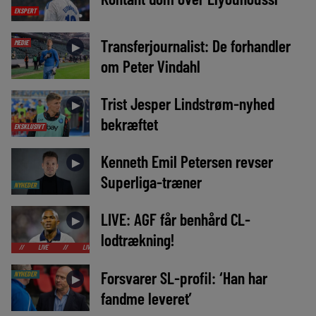
EKSPERT
Transferjournalist: De forhandler
MEDIE
►
om Peter Vindahl
Trist Jesper Lindstrøm-nyhed
►
bekræftet
EKSKLUSIVT
Kenneth Emil Petersen revser
►
Superliga-træner
NYHEDER
LIVE: AGF får benhård CL-
►
lodtrækning!
LIVE
//
LIVE
//
LIVE
//
LIVE
//
LIVE
//
LIVE
//
LIVE
//
LIV
Forsvarer SL-profil: ‘Han har
NYHEDER
►
fandme leveret’