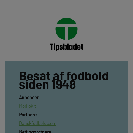
Besat af fodbold
siden 1948
Annoncer
Mediekit
Partnere
Danskfodbold.com
Bettingpartnere