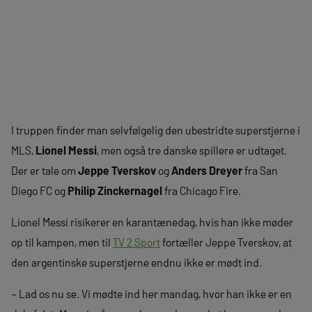
I truppen finder man selvfølgelig den ubestridte superstjerne i
MLS,
Lionel Messi
, men også tre danske spillere er udtaget.
Der er tale om
Jeppe Tverskov
og
Anders Dreyer
fra San
Diego FC og
Philip Zinckernagel
fra Chicago Fire.
Lionel Messi risikerer en karantænedag, hvis han ikke møder
op til kampen, men til
TV 2 Sport
fortæller Jeppe Tverskov, at
den argentinske superstjerne endnu ikke er mødt ind.
– Lad os nu se. Vi mødte ind her mandag, hvor han ikke er en