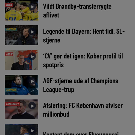
Vildt Brøndby-transferrygte
MEDIE
►
aflivet
Legende til Bayern: Hent tidl. SL-
NYHEDER
►
stjerne
‘CV’ gør det igen: Køber profil til
MEDIE
►
spotpris
AGF-stjerne ude af Champions
►
League-trup
NYHEDER
Afsløring: FC København afviser
EKSKLUSIVT
►
millionbud
►
Kontant dom over Elyounoussi