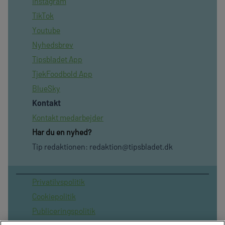
Instagram
TikTok
Youtube
Nyhedsbrev
Tipsbladet App
TjekFoodbold App
BlueSky
Kontakt
Kontakt medarbejder
Har du en nyhed?
Tip redaktionen:
redaktion@tipsbladet.dk
Privatilvspolitik
Cookiepolitik
Publiceringspolitik