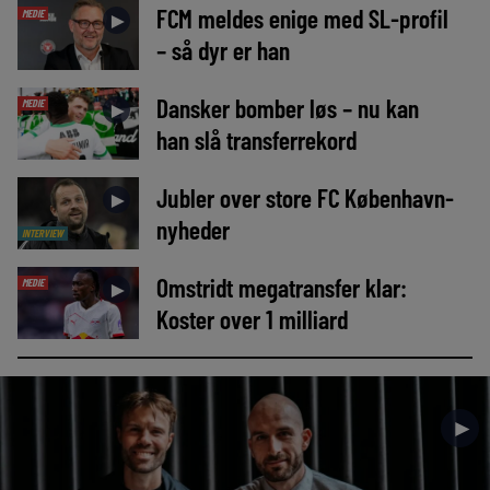
FCM meldes enige med SL-profil
MEDIE
►
– så dyr er han
Dansker bomber løs – nu kan
MEDIE
►
han slå transferrekord
Jubler over store FC København-
►
nyheder
INTERVIEW
Omstridt megatransfer klar:
MEDIE
►
Koster over 1 milliard
►