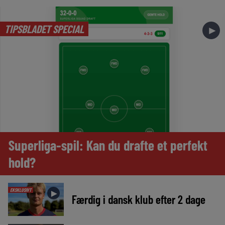
TIPSBLADET SPECIAL
►
Superliga-spil: Kan du drafte et perfekt
hold?
EKSKLUSIVT
►
Færdig i dansk klub efter 2 dage