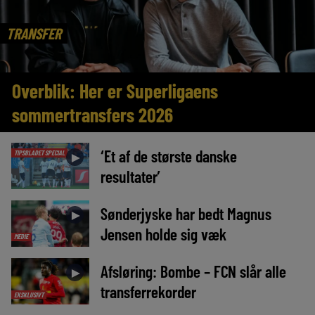
TRANSFER
Overblik: Her er Superligaens
sommertransfers 2026
‘Et af de største danske
TIPSBLADET SPECIAL
►
resultater’
Sønderjyske har bedt Magnus
►
Jensen holde sig væk
MEDIE
Afsløring: Bombe – FCN slår alle
►
transferrekorder
EKSKLUSIVT