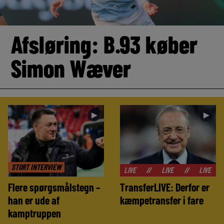
Afsløring: B.93 køber
Simon Wæver
►
►
STORT INTERVIEW
//
LIVE
//
LIVE
//
LIVE
//
LIVE
Flere spørgsmålstegn –
TransferLIVE: Derfor er
han er ude af
kæmpetransfer i fare
kamptruppen