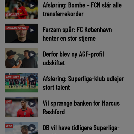
Afsløring: Bombe – FCN slår alle
►
transferrekorder
EKSKLUSIVT
Farzam spår: FC København
TIPSBLADET SPECIAL
►
henter en stor stjerne
Derfor blev ny AGF-profil
►
udskiftet
Afsløring: Superliga-klub udlejer
EKSKLUSIVT
►
stort talent
Vil sprænge banken for Marcus
AVIS
►
Rashford
OB vil have tidligere Superliga-
MEDIE
►