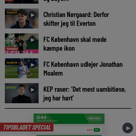
Christian Nørgaard: Derfor
TRANSFER
►
skifter jeg til Everton
FC København skal møde
►
kæmpe ikon
TOPNYHED
FC København udlejer Jonathan
TRANSFER
►
Moalem
KEP raser: ‘Det mest uambitiøse,
NYHEDER
►
jeg har hørt’
TIPSBLADET SPECIAL
►