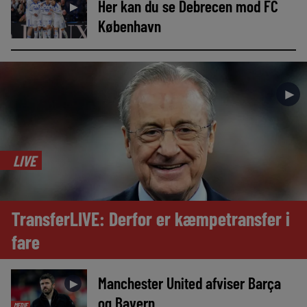
Her kan du se Debrecen mod FC
►
København
►
LIVE
TransferLIVE: Derfor er kæmpetransfer i
fare
Manchester United afviser Barça
►
og Bayern
MEDIE