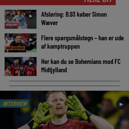
Afsløring: B.93 køber Simon
►
Wæver
EKSKLUSIVT
Flere spørgsmålstegn – han er ude
►
af kamptruppen
STORT INTERVIEW
Her kan du se Bohemians mod FC
►
Midtjylland
INTERVIEW
►