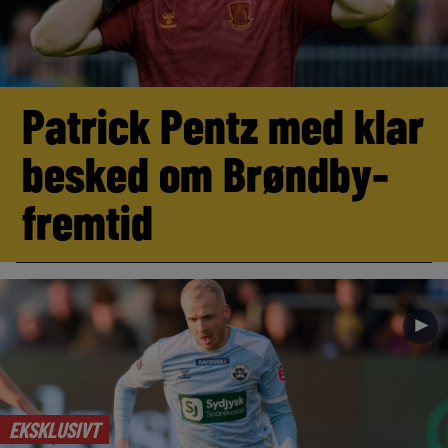
Patrick Pentz med klar
besked om Brøndby-
fremtid
►
EKSKLUSIVT