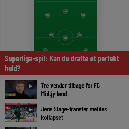
Superliga-spil: Kan du drafte et perfekt
hold?
Tre vender tilbage for FC
►
Midtjylland
NYHEDER
Jens Stage-transfer meldes
AVIS
►
kollapset