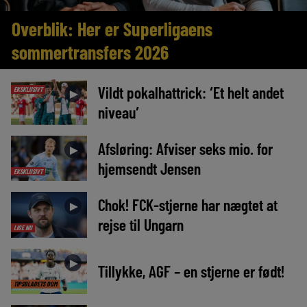
Overblik: Her er Superligaens
sommertransfers 2026
Vildt pokalhattrick: ‘Et helt andet
EKSKLUSIVT
►
niveau’
Afsløring: Afviser seks mio. for
►
hjemsendt Jensen
EKSKLUSIVT
Chok! FCK-stjerne har nægtet at
►
rejse til Ungarn
LIGE NU
►
Tillykke, AGF – en stjerne er født!
TIPSBLADETS DOM