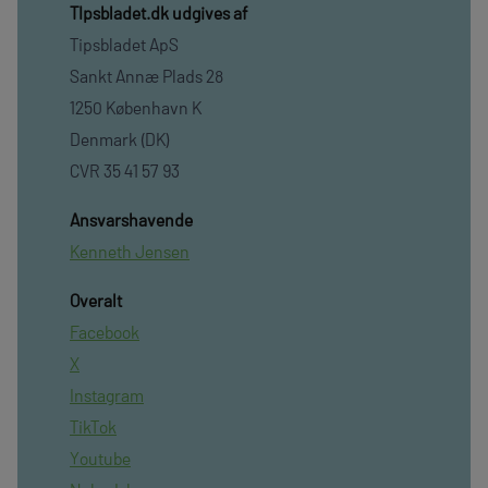
TIpsbladet.dk udgives af
Tipsbladet ApS
Sankt Annæ Plads 28
1250 København K
Denmark (DK)
CVR 35 41 57 93
Ansvarshavende
Kenneth Jensen
Overalt
Facebook
X
Instagram
TikTok
Youtube