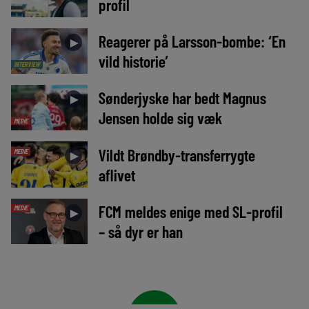
profil
Reagerer på Larsson-bombe: ‘En
►
vild historie’
INTERVIEW
Sønderjyske har bedt Magnus
►
Jensen holde sig væk
MEDIE
Vildt Brøndby-transferrygte
MEDIE
►
aflivet
FCM meldes enige med SL-profil
MEDIE
►
– så dyr er han