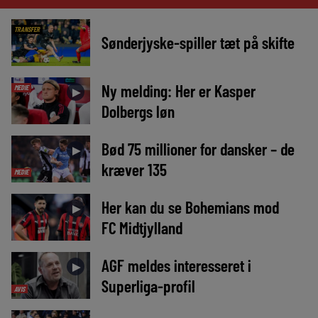
TRANSFER
Sønderjyske-spiller tæt på skifte
Ny melding: Her er Kasper
MEDIE
►
Dolbergs løn
Bød 75 millioner for dansker – de
►
kræver 135
MEDIE
Her kan du se Bohemians mod
►
FC Midtjylland
AGF meldes interesseret i
►
Superliga-profil
AVIS