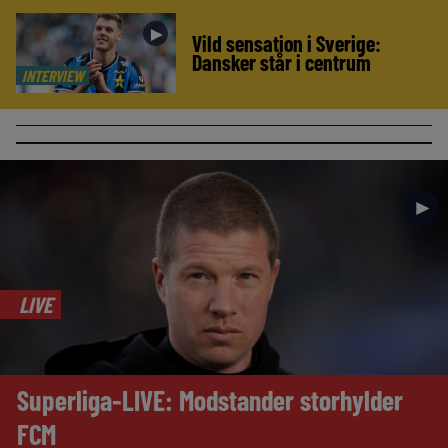
►
Vild sensation i Sverige:
Dansker står i centrum
INTERVIEW
►
LIVE
Superliga-LIVE: Modstander storhylder
FCM