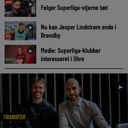
MEDIE
►
Følger Superliga-stjerne tæt
Nu kan Jesper Lindstrøm ende i
►
Brøndby
AVIS
Medie: Superliga-klubber
►
interesseret i Uhre
NYHEDER
►
TRANSFER