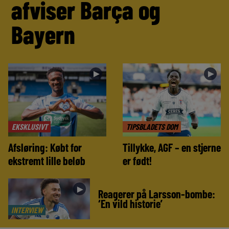
afviser Barça og
Bayern
►
►
EKSKLUSIVT
TIPSBLADETS DOM
Afsløring: Købt for
Tillykke, AGF – en stjerne
ekstremt lille beløb
er født!
►
Reagerer på Larsson-bombe:
‘En vild historie’
INTERVIEW