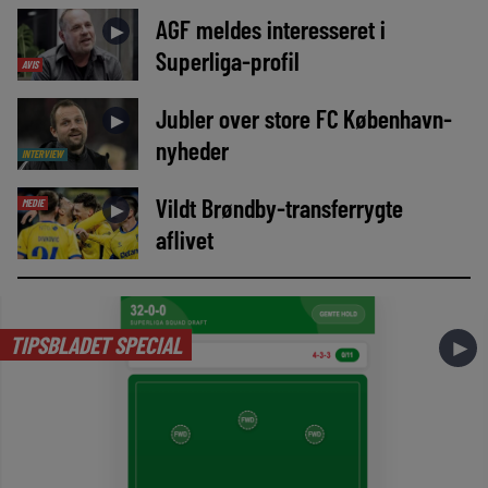
AGF meldes interesseret i
►
Superliga-profil
AVIS
Jubler over store FC København-
►
nyheder
INTERVIEW
Vildt Brøndby-transferrygte
MEDIE
►
aflivet
TIPSBLADET SPECIAL
►