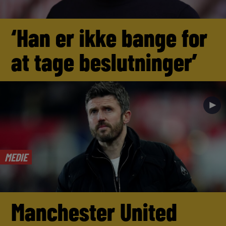
‘Han er ikke bange for
at tage beslutninger’
►
MEDIE
Manchester United