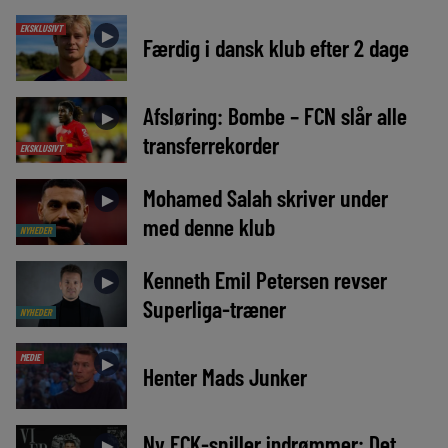
EKSKLUSIVT
►
Færdig i dansk klub efter 2 dage
Afsløring: Bombe – FCN slår alle
►
transferrekorder
EKSKLUSIVT
Mohamed Salah skriver under
►
med denne klub
NYHEDER
Kenneth Emil Petersen revser
►
Superliga-træner
NYHEDER
MEDIE
►
Henter Mads Junker
Ny FCK-spiller indrømmer: Det
►