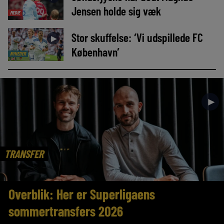
Jensen holde sig væk
MEDIE
Stor skuffelse: ‘Vi udspillede FC
►
København’
NYHEDER
►
TRANSFER
Overblik: Her er Superligaens
sommertransfers 2026