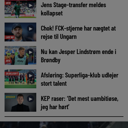
Jens Stage-transfer meldes
AVIS
►
kollapset
Chok! FCK-stjerne har nægtet at
►
rejse til Ungarn
LIGE NU
Nu kan Jesper Lindstrøm ende i
►
Brøndby
AVIS
Afsløring: Superliga-klub udlejer
EKSKLUSIVT
►
stort talent
KEP raser: ‘Det mest uambitiøse,
NYHEDER
►
jeg har hørt’