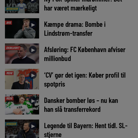
har været mærkeligt
INTERVIEW
Kæmpe drama: Bombe i
AVIS
►
Lindstrøm-transfer
Afsløring: FC København afviser
EKSKLUSIVT
►
millionbud
‘CV’ gør det igen: Køber profil til
MEDIE
►
spotpris
Dansker bomber løs – nu kan
MEDIE
►
han slå transferrekord
Legende til Bayern: Hent tidl. SL-
NYHEDER
►
stjerne