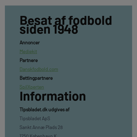
Besat af fodbold
siden 1948
Annoncer
Mediekit
Partnere
Danskfodbold.com
Bettingpartnere
SpilXperten
Information
TIpsbladet.dk udgives af
Tipsbladet ApS
Sankt Annæ Plads 28
1250 København K