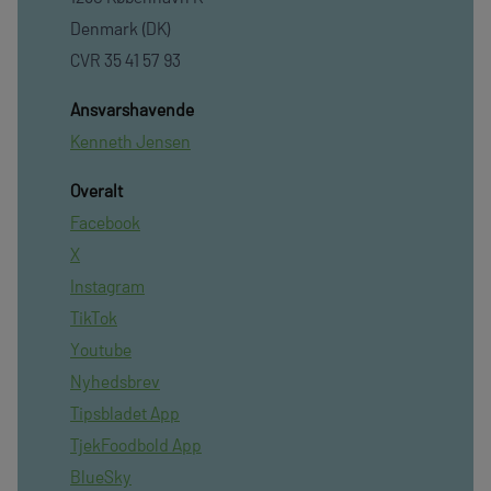
Denmark (DK)
CVR 35 41 57 93
Ansvarshavende
Kenneth Jensen
Overalt
Facebook
X
Instagram
TikTok
Youtube
Nyhedsbrev
Tipsbladet App
TjekFoodbold App
BlueSky