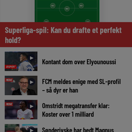
Superliga-spil: Kan du drafte et perfekt
hold?
►
Kontant dom over Elyounoussi
EKSPERT
FCM meldes enige med SL-profil
MEDIE
►
– så dyr er han
Omstridt megatransfer klar:
MEDIE
►
Koster over 1 milliard
Sønderjyske har bedt Magnus
►