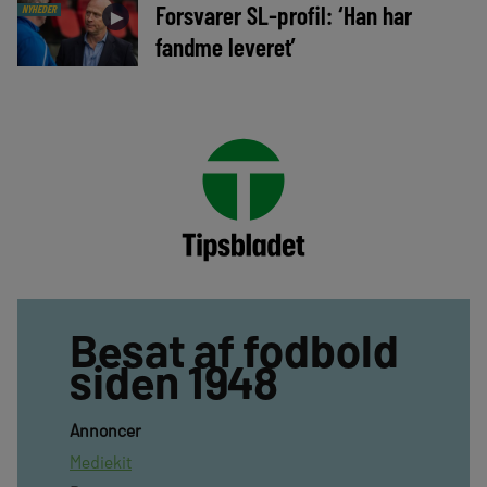
Forsvarer SL-profil: ‘Han har
NYHEDER
►
fandme leveret’
Besat af fodbold
siden 1948
Annoncer
Mediekit