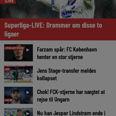
LIVE
Superliga-LIVE: Drømmer om disse to
ligaer
Farzam spår: FC København
TIPSBLADET SPECIAL
►
henter en stor stjerne
Jens Stage-transfer meldes
AVIS
►
kollapset
Chok! FCK-stjerne har nægtet at
►
rejse til Ungarn
LIGE NU
Nu kan Jesper Lindstrøm ende i
►