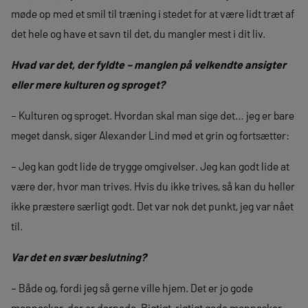
møde op med et smil til træning i stedet for at være lidt træt af
det hele og have et savn til det, du mangler mest i dit liv.
Hvad var det, der fyldte – manglen på velkendte ansigter
eller mere kulturen og sproget?
– Kulturen og sproget. Hvordan skal man sige det… jeg er bare
meget dansk, siger Alexander Lind med et grin og fortsætter:
– Jeg kan godt lide de trygge omgivelser. Jeg kan godt lide at
være der, hvor man trives. Hvis du ikke trives, så kan du heller
ikke præstere særligt godt. Det var nok det punkt, jeg var nået
til.
Var det en svær beslutning?
– Både og, fordi jeg så gerne ville hjem. Det er jo gode
mennesker, der er dernede. Rigtigt, rigtigt gode mennesker,