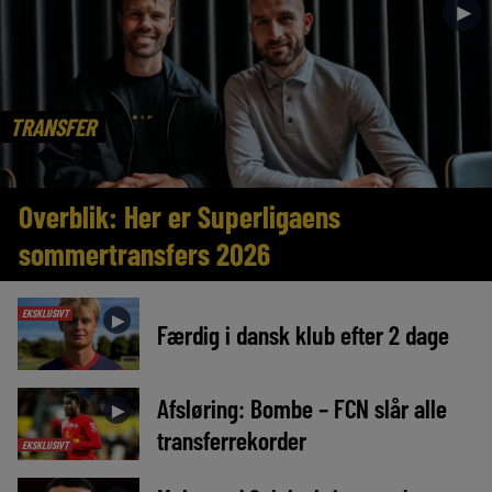
►
TRANSFER
Overblik: Her er Superligaens
sommertransfers 2026
EKSKLUSIVT
►
Færdig i dansk klub efter 2 dage
Afsløring: Bombe – FCN slår alle
►
transferrekorder
EKSKLUSIVT