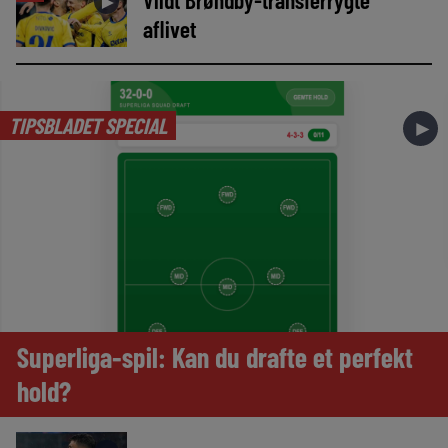
►
aflivet
TIPSBLADET SPECIAL
►
Superliga-spil: Kan du drafte et perfekt
hold?