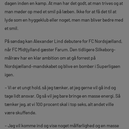
dagen inden en kamp. At man har det godt, at man trives og at
man møder op med et smil på læben. Ikke for at få det til at
lyde som en hyggeklub eller noget, men man bliver bedre med
et smil.
På søndag kan Alexander Lind debutere for FC Nordsjælland,
når FC Midtjylland gæster Farum. Den tidligere Silkeborg-
målræv har en klar ambition om at gå forrest på
Nordsjælland-mandskabet og blive en bomber i Superligaen
igen.
– Vi er et ungt hold, så jeg tænker, at jeg gerne vil gå ind og
tage lidt ansvar. Og så vil jeg bare bringe en masse energi. Så
tænker jeg, at vi 100 procent skal i top seks, alt andet ville
være skuffende.
– Jeg vil komme ind og vise noget målfarlighed og en masse