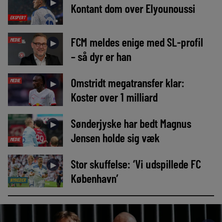
►
Kontant dom over Elyounoussi
EKSPERT
FCM meldes enige med SL-profil
MEDIE
►
– så dyr er han
Omstridt megatransfer klar:
MEDIE
►
Koster over 1 milliard
Sønderjyske har bedt Magnus
►
Jensen holde sig væk
MEDIE
Stor skuffelse: ‘Vi udspillede FC
►
København’
NYHEDER