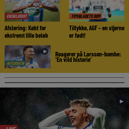
EKSKLUSIVT
TIPSBLADETS DOM
Afsløring: Købt for
Tillykke, AGF – en stjerne
ekstremt lille beløb
er født!
►
Reagerer på Larsson-bombe:
‘En vild historie’
INTERVIEW
►