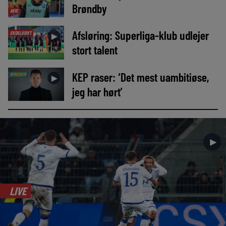
Brøndby
AVIS
Afsløring: Superliga-klub udlejer
EKSKLUSIVT
►
stort talent
KEP raser: ‘Det mest uambitiøse,
NYHEDER
►
jeg har hørt’
►
LIVE