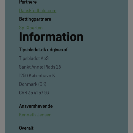
Partnere
Danskfodbold.com
Bettingpartnere
SpilXperten
Information
TIpsbladet.dk udgives af
Tipsbladet ApS
Sankt Annæ Plads 28
1250 København K
Denmark (DK)
CVR 35 41 57 93
Ansvarshavende
Kenneth Jensen
Overalt