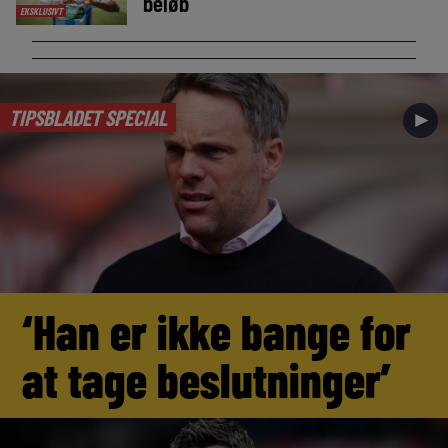
beløb
EKSKLUSIVT
TIPSBLADET SPECIAL
►
‘Han er ikke bange for
at tage beslutninger’