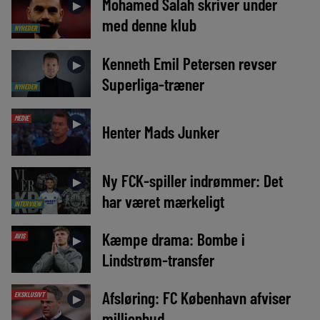
Mohamed Salah skriver under
►
med denne klub
NYHEDER
Kenneth Emil Petersen revser
►
Superliga-træner
NYHEDER
MEDIE
►
Henter Mads Junker
Ny FCK-spiller indrømmer: Det
►
har været mærkeligt
INTERVIEW
Kæmpe drama: Bombe i
AVIS
►
Lindstrøm-transfer
Afsløring: FC København afviser
EKSKLUSIVT
►
millionbud