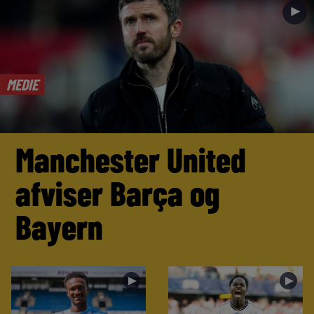
►
MEDIE
Manchester United
afviser Barça og
Bayern
►
►