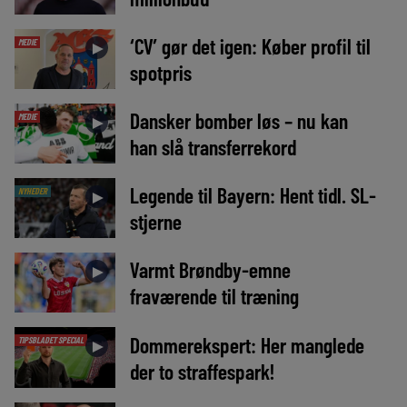
‘CV’ gør det igen: Køber profil til
MEDIE
►
spotpris
Dansker bomber løs – nu kan
MEDIE
►
han slå transferrekord
Legende til Bayern: Hent tidl. SL-
NYHEDER
►
stjerne
Varmt Brøndby-emne
►
fraværende til træning
Dommerekspert: Her manglede
TIPSBLADET SPECIAL
►
der to straffespark!