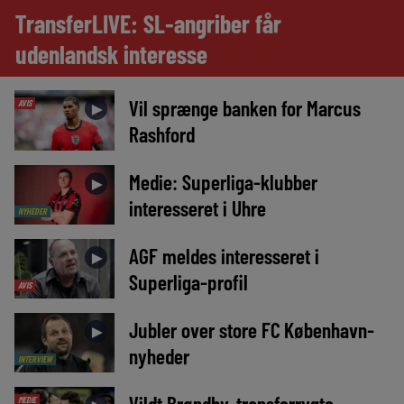
TransferLIVE: SL-angriber får
udenlandsk interesse
Vil sprænge banken for Marcus
AVIS
►
Rashford
Medie: Superliga-klubber
►
interesseret i Uhre
NYHEDER
AGF meldes interesseret i
►
Superliga-profil
AVIS
Jubler over store FC København-
►
nyheder
INTERVIEW
Vildt Brøndby-transferrygte
MEDIE