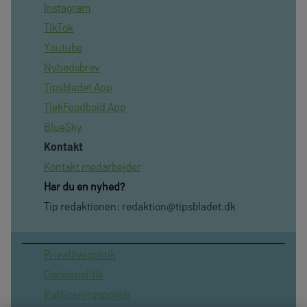
Instagram
TikTok
Youtube
Nyhedsbrev
Tipsbladet App
TjekFoodbold App
BlueSky
Kontakt
Kontakt medarbejder
Har du en nyhed?
Tip redaktionen:
redaktion@tipsbladet.dk
Privatilvspolitik
Cookiepolitik
Publiceringspolitik