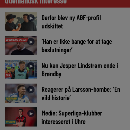
udenlandsk interesse
Derfor blev ny AGF-profil
►
udskiftet
‘Han er ikke bange for at tage
TIPSBLADET SPECIAL
►
beslutninger’
Nu kan Jesper Lindstrøm ende i
►
Brøndby
AVIS
Reagerer på Larsson-bombe: ‘En
►
vild historie’
INTERVIEW
Medie: Superliga-klubber
►
interesseret i Uhre
NYHEDER