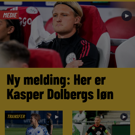
MEDIE
►
Ny melding: Her er
Kasper Dolbergs løn
TRANSFER
►
►