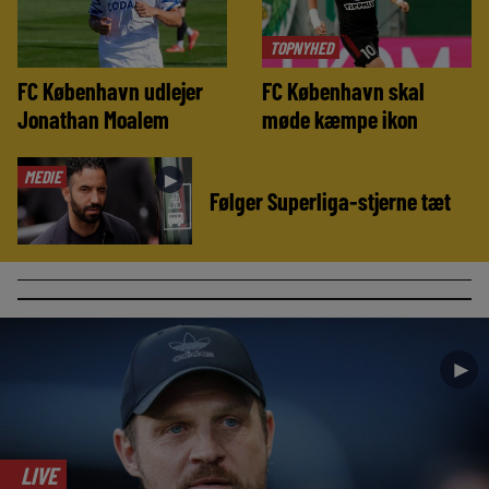
TOPNYHED
FC København udlejer
FC København skal
Jonathan Moalem
møde kæmpe ikon
MEDIE
►
Følger Superliga-stjerne tæt
►
LIVE