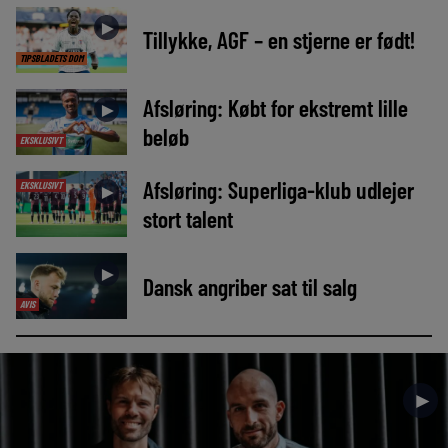
►
Tillykke, AGF – en stjerne er født!
TIPSBLADETS DOM
Afsløring: Købt for ekstremt lille
►
beløb
EKSKLUSIVT
Afsløring: Superliga-klub udlejer
EKSKLUSIVT
►
stort talent
►
Dansk angriber sat til salg
AVIS
►