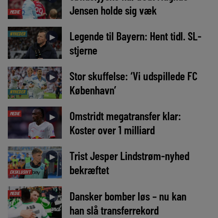
Jensen holde sig væk
MEDIE
Legende til Bayern: Hent tidl. SL-
NYHEDER
►
stjerne
Stor skuffelse: ‘Vi udspillede FC
►
København’
NYHEDER
Omstridt megatransfer klar:
MEDIE
►
Koster over 1 milliard
Trist Jesper Lindstrøm-nyhed
►
bekræftet
EKSKLUSIVT
Dansker bomber løs – nu kan
MEDIE
►
han slå transferrekord