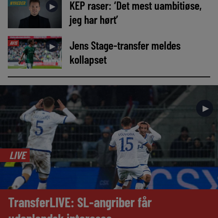
KEP raser: ‘Det mest uambitiøse,
NYHEDER
►
jeg har hørt’
Jens Stage-transfer meldes
AVIS
►
kollapset
►
LIVE
TransferLIVE: SL-angriber får