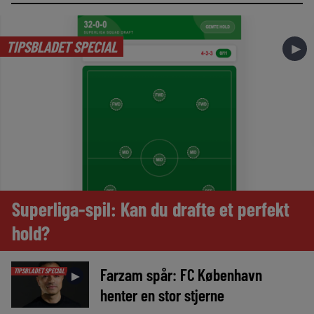
TIPSBLADET SPECIAL
►
Superliga-spil: Kan du drafte et perfekt
hold?
Farzam spår: FC København
TIPSBLADET SPECIAL
►
henter en stor stjerne