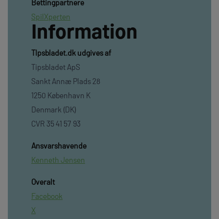
Bettingpartnere
SpilXperten
Information
TIpsbladet.dk udgives af
Tipsbladet ApS
Sankt Annæ Plads 28
1250 København K
Denmark (DK)
CVR 35 41 57 93
Ansvarshavende
Kenneth Jensen
Overalt
Facebook
X