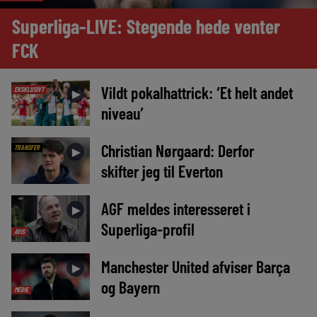
Superliga-LIVE: Stegende hede venter
FCK
Vildt pokalhattrick: ‘Et helt andet
EKSKLUSIVT
►
niveau’
Christian Nørgaard: Derfor
TRANSFER
►
skifter jeg til Everton
AGF meldes interesseret i
►
Superliga-profil
AVIS
Manchester United afviser Barça
►
og Bayern
MEDIE