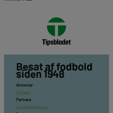
Besat af fodbold
siden 1948
Annoncer
Mediekit
Partnere
Danskfodbold.com