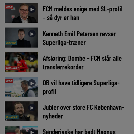
FCM meldes enige med SL-profil
MEDIE
►
– så dyr er han
Kenneth Emil Petersen revser
►
Superliga-træner
NYHEDER
Afsløring: Bombe – FCN slår alle
►
transferrekorder
EKSKLUSIVT
OB vil have tidligere Superliga-
MEDIE
►
profil
Jubler over store FC København-
►
nyheder
INTERVIEW
Sønderjyske har bedt Magnus
►