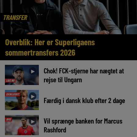
TRANSFER
Overblik: Her er Superligaens
sommertransfers 2026
Chok! FCK-stjerne har nægtet at
►
rejse til Ungarn
LIGE NU
EKSKLUSIVT
►
Færdig i dansk klub efter 2 dage
Vil sprænge banken for Marcus
AVIS
►
Rashford