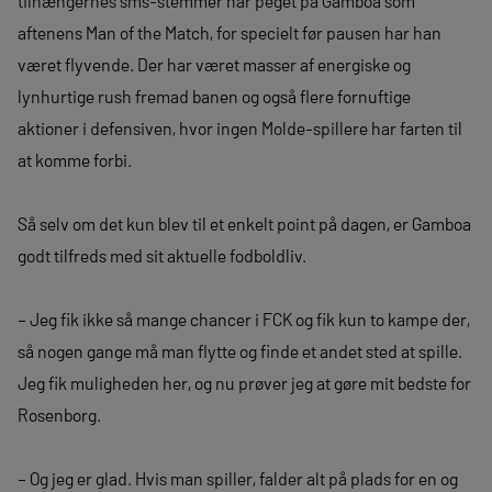
tilhængernes sms-stemmer har peget på Gamboa som
aftenens Man of the Match, for specielt før pausen har han
været flyvende. Der har været masser af energiske og
lynhurtige rush fremad banen og også flere fornuftige
aktioner i defensiven, hvor ingen Molde-spillere har farten til
at komme forbi.
Så selv om det kun blev til et enkelt point på dagen, er Gamboa
godt tilfreds med sit aktuelle fodboldliv.
– Jeg fik ikke så mange chancer i FCK og fik kun to kampe der,
så nogen gange må man flytte og finde et andet sted at spille.
Jeg fik muligheden her, og nu prøver jeg at gøre mit bedste for
Rosenborg.
– Og jeg er glad. Hvis man spiller, falder alt på plads for en og