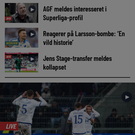
AGF meldes interesseret i
►
Superliga-profil
AVIS
Reagerer på Larsson-bombe: ‘En
►
vild historie’
INTERVIEW
Jens Stage-transfer meldes
AVIS
►
kollapset
►
LIVE