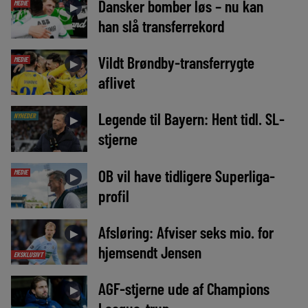
Dansker bomber løs – nu kan
MEDIE
►
han slå transferrekord
Vildt Brøndby-transferrygte
MEDIE
►
aflivet
Legende til Bayern: Hent tidl. SL-
NYHEDER
►
stjerne
OB vil have tidligere Superliga-
MEDIE
►
profil
Afsløring: Afviser seks mio. for
►
hjemsendt Jensen
EKSKLUSIVT
AGF-stjerne ude af Champions
►