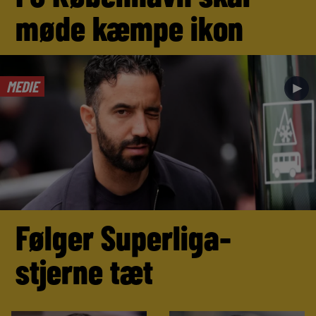
møde kæmpe ikon
MEDIE
►
Følger Superliga-
stjerne tæt