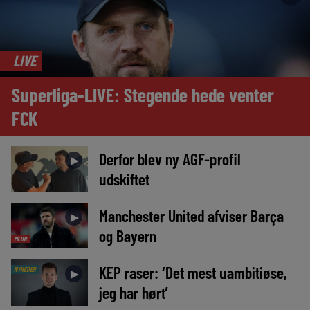
LIVE
Superliga-LIVE: Stegende hede venter
FCK
Derfor blev ny AGF-profil
►
udskiftet
Manchester United afviser Barça
►
og Bayern
MEDIE
KEP raser: ‘Det mest uambitiøse,
NYHEDER
►
jeg har hørt’