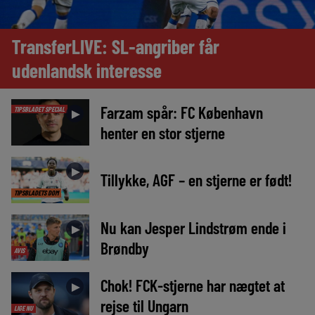
TransferLIVE: SL-angriber får
udenlandsk interesse
Farzam spår: FC København
TIPSBLADET SPECIAL
►
henter en stor stjerne
►
Tillykke, AGF – en stjerne er født!
TIPSBLADETS DOM
Nu kan Jesper Lindstrøm ende i
►
Brøndby
AVIS
Chok! FCK-stjerne har nægtet at
►
rejse til Ungarn
LIGE NU