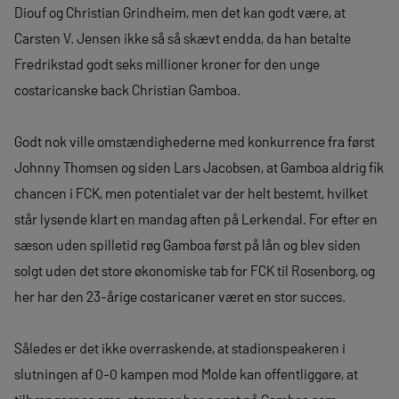
Diouf og Christian Grindheim, men det kan godt være, at
Carsten V. Jensen ikke så så skævt endda, da han betalte
Fredrikstad godt seks millioner kroner for den unge
costaricanske back Christian Gamboa.
Godt nok ville omstændighederne med konkurrence fra først
Johnny Thomsen og siden Lars Jacobsen, at Gamboa aldrig fik
chancen i FCK, men potentialet var der helt bestemt, hvilket
står lysende klart en mandag aften på Lerkendal. For efter en
sæson uden spilletid røg Gamboa først på lån og blev siden
solgt uden det store økonomiske tab for FCK til Rosenborg, og
her har den 23-årige costaricaner været en stor succes.
Således er det ikke overraskende, at stadionspeakeren i
slutningen af 0-0 kampen mod Molde kan offentliggøre, at