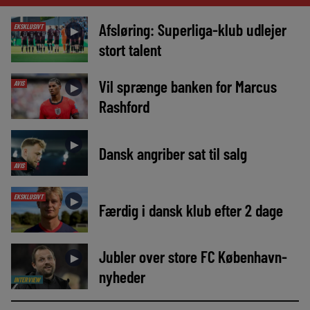
Afsløring: Superliga-klub udlejer
EKSKLUSIVT
►
stort talent
Vil sprænge banken for Marcus
AVIS
►
Rashford
►
Dansk angriber sat til salg
AVIS
EKSKLUSIVT
►
Færdig i dansk klub efter 2 dage
Jubler over store FC København-
►
nyheder
INTERVIEW