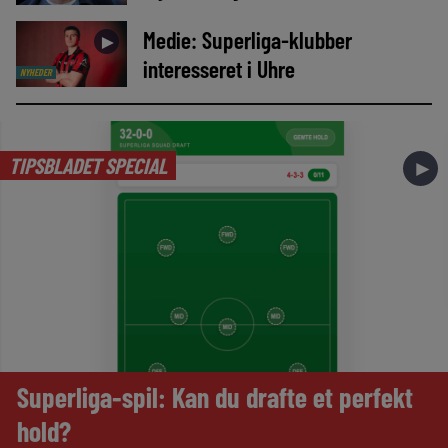
Medie: Superliga-klubber
►
interesseret i Uhre
NYHEDER
TIPSBLADET SPECIAL
►
Superliga-spil: Kan du drafte et perfekt
hold?