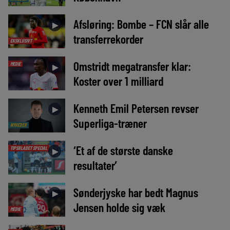
Afsløring: Bombe – FCN slår alle
►
transferrekorder
EKSKLUSIVT
Omstridt megatransfer klar:
MEDIE
►
Koster over 1 milliard
Kenneth Emil Petersen revser
►
Superliga-træner
NYHEDER
‘Et af de største danske
TIPSBLADET SPECIAL
►
resultater’
Sønderjyske har bedt Magnus
►
Jensen holde sig væk
MEDIE