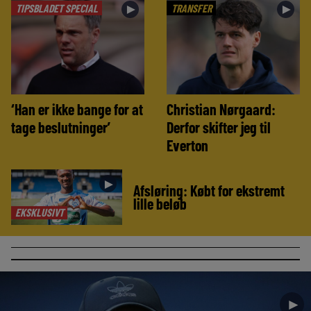
TIPSBLADET SPECIAL
TRANSFER
►
►
‘Han er ikke bange for at
Christian Nørgaard:
tage beslutninger’
Derfor skifter jeg til
Everton
►
Afsløring: Købt for ekstremt
lille beløb
EKSKLUSIVT
►