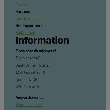
Mediekit
Partnere
Danskfodbold.com
Bettingpartnere
SpilXperten
Information
TIpsbladet.dk udgives af
Tipsbladet ApS
Sankt Annæ Plads 28
1250 København K
Denmark (DK)
CVR 35 41 57 93
Ansvarshavende
Kenneth Jensen