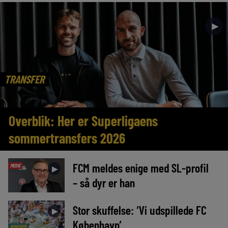
►
TRANSFER
Overblik: Her er Superligaens
sommertransfers 2026
FCM meldes enige med SL-profil
MEDIE
►
– så dyr er han
Stor skuffelse: ‘Vi udspillede FC
►
København’
NYHEDER