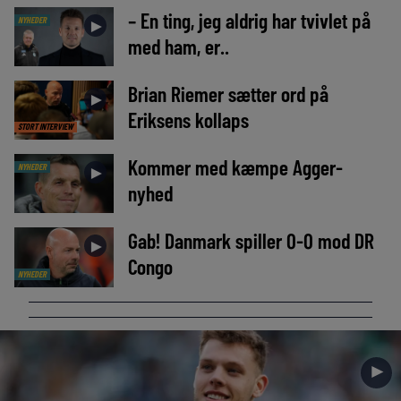
– En ting, jeg aldrig har tvivlet på
NYHEDER
►
med ham, er..
Brian Riemer sætter ord på
►
Eriksens kollaps
STORT INTERVIEW
Kommer med kæmpe Agger-
NYHEDER
►
nyhed
Gab! Danmark spiller 0-0 mod DR
►
Congo
NYHEDER
►