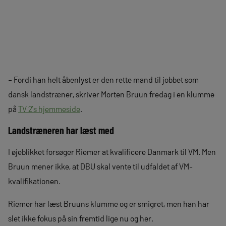
– Fordi han helt åbenlyst er den rette mand til jobbet som
dansk landstræner, skriver Morten Bruun fredag i en klumme
på
TV 2’s hjemmeside
.
Landstræneren har læst med
I øjeblikket forsøger Riemer at kvalificere Danmark til VM. Men
Bruun mener ikke, at DBU skal vente til udfaldet af VM-
kvalifikationen.
Riemer har læst Bruuns klumme og er smigret, men han har
slet ikke fokus på sin fremtid lige nu og her.