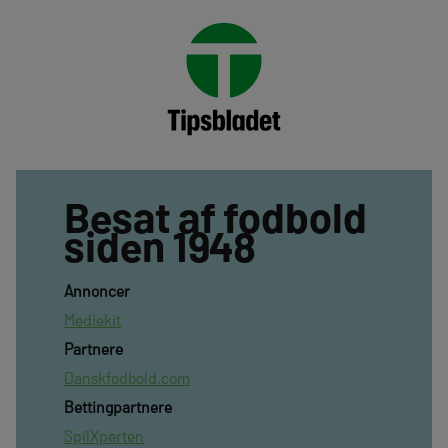
Besat af fodbold
siden 1948
Annoncer
Mediekit
Partnere
Danskfodbold.com
Bettingpartnere
SpilXperten