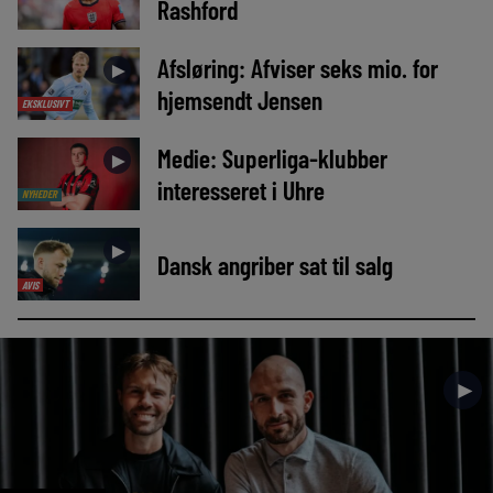
Rashford
Afsløring: Afviser seks mio. for
►
hjemsendt Jensen
EKSKLUSIVT
Medie: Superliga-klubber
►
interesseret i Uhre
NYHEDER
►
Dansk angriber sat til salg
AVIS
►