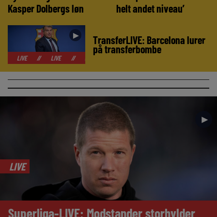
Kasper Dolbergs løn
helt andet niveau’
►
TransferLIVE: Barcelona lurer
på transferbombe
//
LIVE
//
LIVE
//
LIVE
//
LIVE
//
LIVE
//
LIVE
//
►
LIVE
Superliga-LIVE: Modstander storhylder