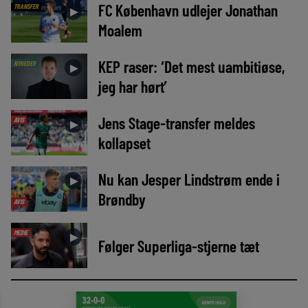
FC København udlejer Jonathan
TRANSFER
►
Moalem
KEP raser: ‘Det mest uambitiøse,
NYHEDER
►
jeg har hørt’
Jens Stage-transfer meldes
AVIS
►
kollapset
Nu kan Jesper Lindstrøm ende i
►
Brøndby
AVIS
MEDIE
►
Følger Superliga-stjerne tæt