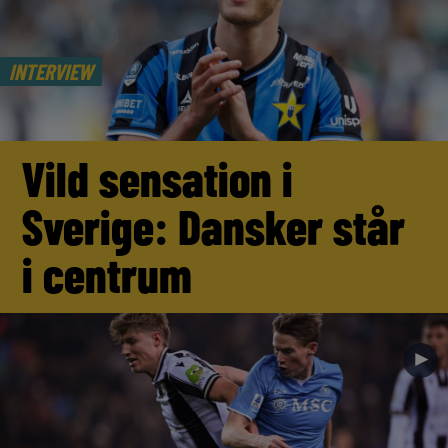
INTERVIEW
Vild sensation i
Sverige: Dansker står
i centrum
►