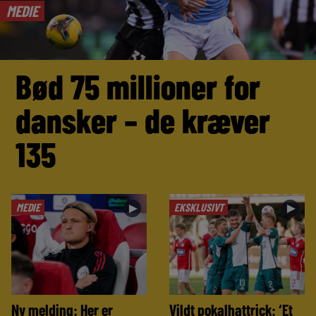
MEDIE
Bød 75 millioner for
dansker – de kræver
135
MEDIE
EKSKLUSIVT
►
►
Ny melding: Her er
Vildt pokalhattrick: ‘Et