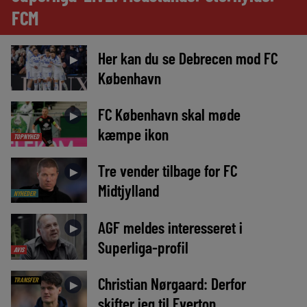
FCM
Her kan du se Debrecen mod FC
►
København
FC København skal møde
►
kæmpe ikon
TOPNYHED
Tre vender tilbage for FC
►
Midtjylland
NYHEDER
AGF meldes interesseret i
►
Superliga-profil
AVIS
Christian Nørgaard: Derfor
TRANSFER
►
skifter jeg til Everton