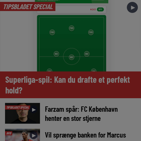
TIPSBLADET SPECIAL
►
Superliga-spil: Kan du drafte et perfekt
hold?
Farzam spår: FC København
TIPSBLADET SPECIAL
►
henter en stor stjerne
Vil sprænge banken for Marcus
AVIS
►