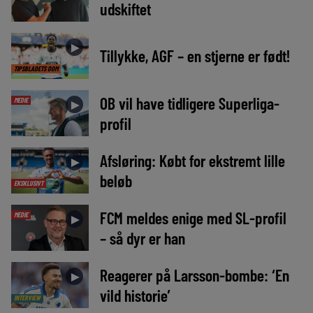
udskiftet
►
Tillykke, AGF – en stjerne er født!
TIPSBLADETS DOM
OB vil have tidligere Superliga-
MEDIE
►
profil
Afsløring: Købt for ekstremt lille
►
beløb
EKSKLUSIVT
FCM meldes enige med SL-profil
MEDIE
►
– så dyr er han
Reagerer på Larsson-bombe: ‘En
►
vild historie’
INTERVIEW