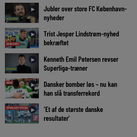
Jubler over store FC København-
►
nyheder
INTERVIEW
Trist Jesper Lindstrøm-nyhed
►
bekræftet
EKSKLUSIVT
Kenneth Emil Petersen revser
►
Superliga-træner
NYHEDER
Dansker bomber løs – nu kan
MEDIE
►
han slå transferrekord
‘Et af de største danske
TIPSBLADET SPECIAL
►
resultater’