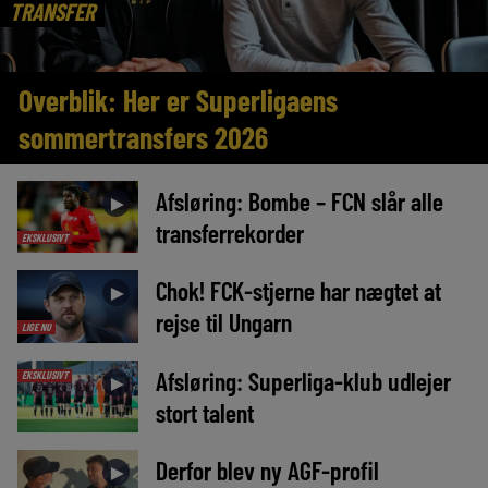
TRANSFER
Overblik: Her er Superligaens
sommertransfers 2026
Afsløring: Bombe – FCN slår alle
►
transferrekorder
EKSKLUSIVT
Chok! FCK-stjerne har nægtet at
►
rejse til Ungarn
LIGE NU
Afsløring: Superliga-klub udlejer
EKSKLUSIVT
►
stort talent
Derfor blev ny AGF-profil
►