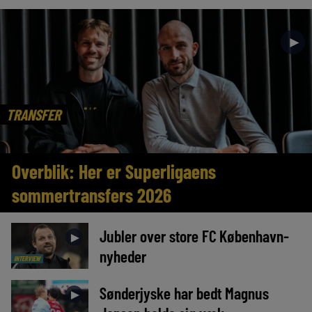
►
TRANSFER
Overblik: Her er Superligaens
sommertransfers 2026
Jubler over store FC København-
►
nyheder
INTERVIEW
Sønderjyske har bedt Magnus
►