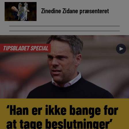
Zinedine Zidane præsenteret
TIPSBLADET SPECIAL
►
‘Han er ikke bange for
at tage beslutninger’