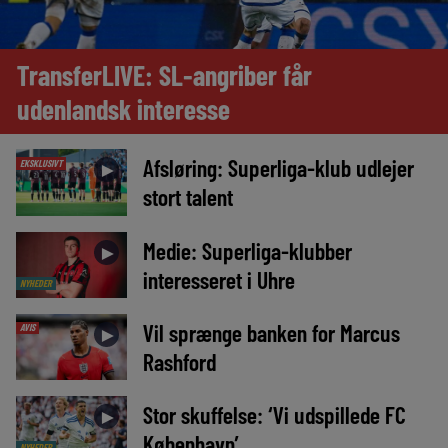
TransferLIVE: SL-angriber får
udenlandsk interesse
Afsløring: Superliga-klub udlejer
EKSKLUSIVT
►
stort talent
Medie: Superliga-klubber
►
interesseret i Uhre
NYHEDER
Vil sprænge banken for Marcus
AVIS
►
Rashford
Stor skuffelse: ‘Vi udspillede FC
►
København’
NYHEDER