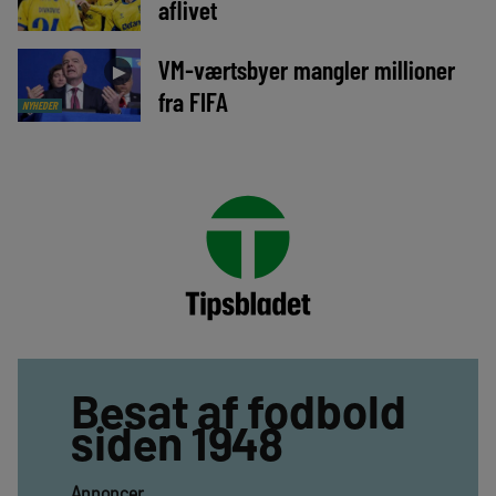
aflivet
VM-værtsbyer mangler millioner
►
fra FIFA
NYHEDER
Besat af fodbold
siden 1948
Annoncer