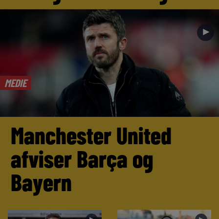
►
MEDIE
Manchester United
afviser Barça og
Bayern