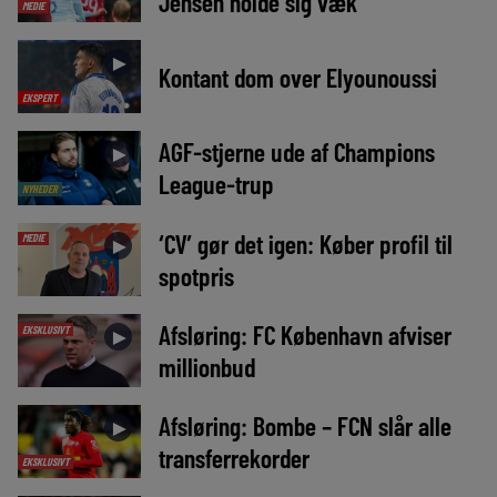
Jensen holde sig væk
MEDIE
►
Kontant dom over Elyounoussi
EKSPERT
AGF-stjerne ude af Champions
►
League-trup
NYHEDER
‘CV’ gør det igen: Køber profil til
MEDIE
►
spotpris
Afsløring: FC København afviser
EKSKLUSIVT
►
millionbud
Afsløring: Bombe – FCN slår alle
►
transferrekorder
EKSKLUSIVT