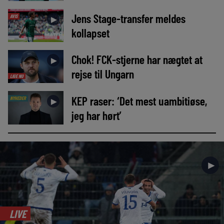
Jens Stage-transfer meldes
AVIS
►
kollapset
Chok! FCK-stjerne har nægtet at
►
rejse til Ungarn
LIGE NU
KEP raser: ‘Det mest uambitiøse,
NYHEDER
►
jeg har hørt’
►
LIVE