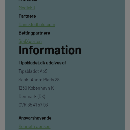
Mediekit
Partnere
Danskfodbold.com
Bettingpartnere
SpilXperten
Information
TIpsbladet.dk udgives af
Tipsbladet ApS
Sankt Annæ Plads 28
1250 København K
Denmark (DK)
CVR 35 41 57 93
Ansvarshavende
Kenneth Jensen