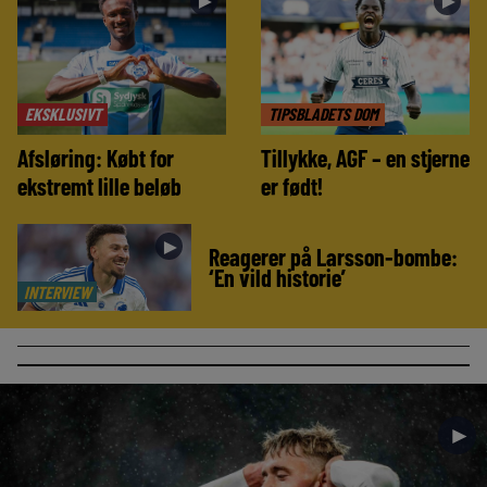
►
►
EKSKLUSIVT
TIPSBLADETS DOM
Afsløring: Købt for
Tillykke, AGF – en stjerne
ekstremt lille beløb
er født!
►
Reagerer på Larsson-bombe:
‘En vild historie’
INTERVIEW
►