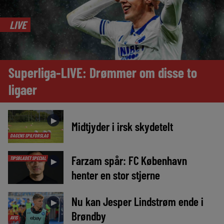
LIVE
Superliga-LIVE: Drømmer om disse to
ligaer
►
Midtjyder i irsk skydetelt
DAGENS SPILFORSLAG
Farzam spår: FC København
TIPSBLADET SPECIAL
►
henter en stor stjerne
Nu kan Jesper Lindstrøm ende i
►
Brøndby
AVIS