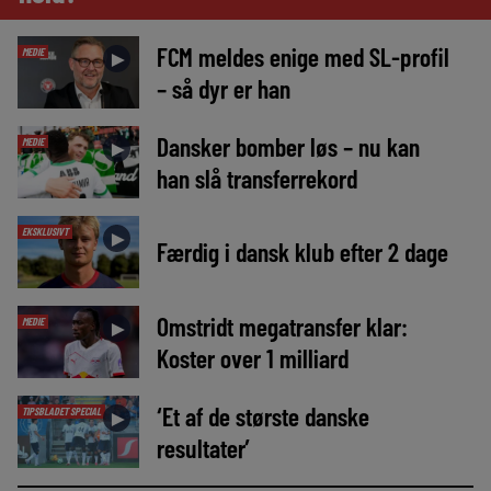
FCM meldes enige med SL-profil
MEDIE
►
– så dyr er han
Dansker bomber løs – nu kan
MEDIE
►
han slå transferrekord
EKSKLUSIVT
►
Færdig i dansk klub efter 2 dage
Omstridt megatransfer klar:
MEDIE
►
Koster over 1 milliard
‘Et af de største danske
TIPSBLADET SPECIAL
►
resultater’