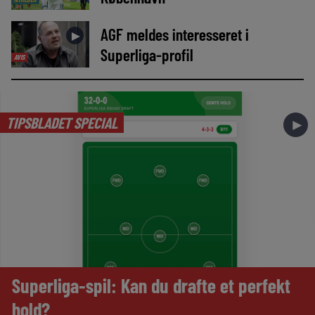
AGF meldes interesseret i
►
Superliga-profil
AVIS
TIPSBLADET SPECIAL
►
Superliga-spil: Kan du drafte et perfekt
hold?