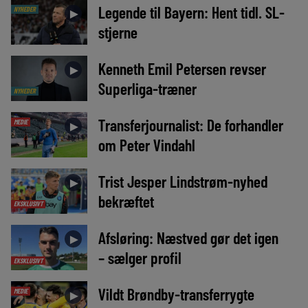
Legende til Bayern: Hent tidl. SL-
NYHEDER
►
stjerne
Kenneth Emil Petersen revser
►
Superliga-træner
NYHEDER
Transferjournalist: De forhandler
MEDIE
►
om Peter Vindahl
Trist Jesper Lindstrøm-nyhed
►
bekræftet
EKSKLUSIVT
Afsløring: Næstved gør det igen
►
– sælger profil
EKSKLUSIVT
Vildt Brøndby-transferrygte
MEDIE
►