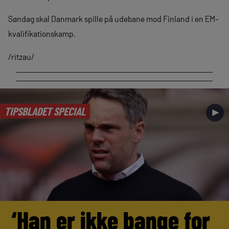
Søndag skal Danmark spille på udebane mod Finland i en EM-
kvalifikationskamp.
/ritzau/
TIPSBLADET SPECIAL
►
‘Han er ikke bange for