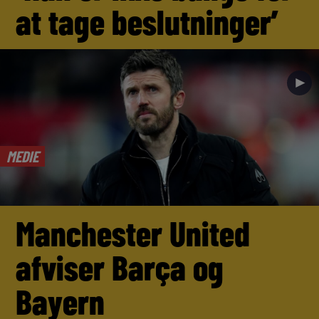
at tage beslutninger’
►
MEDIE
Manchester United
afviser Barça og
Bayern