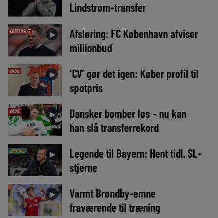
Lindstrøm-transfer
Afsløring: FC København afviser
EKSKLUSIVT
►
millionbud
‘CV’ gør det igen: Køber profil til
MEDIE
►
spotpris
Dansker bomber løs – nu kan
MEDIE
►
han slå transferrekord
Legende til Bayern: Hent tidl. SL-
NYHEDER
►
stjerne
Varmt Brøndby-emne
►
fraværende til træning