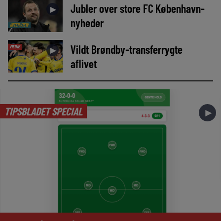
Jubler over store FC København-
►
nyheder
INTERVIEW
Vildt Brøndby-transferrygte
MEDIE
►
aflivet
TIPSBLADET SPECIAL
►