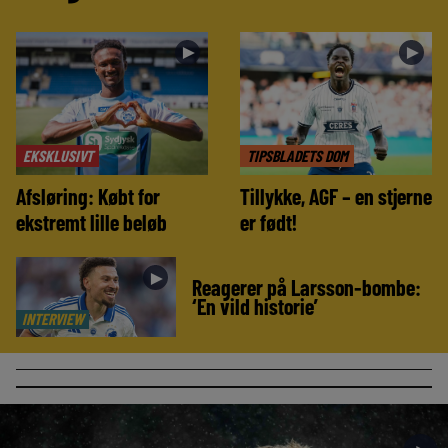
►
►
EKSKLUSIVT
TIPSBLADETS DOM
Afsløring: Købt for
Tillykke, AGF – en stjerne
ekstremt lille beløb
er født!
►
Reagerer på Larsson-bombe:
‘En vild historie’
INTERVIEW