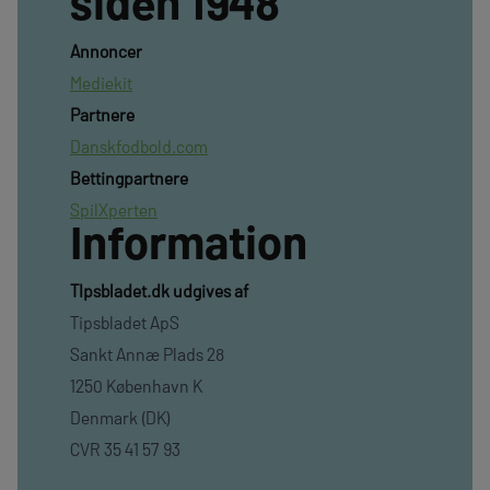
siden 1948
Annoncer
Mediekit
Partnere
Danskfodbold.com
Bettingpartnere
SpilXperten
Information
TIpsbladet.dk udgives af
Tipsbladet ApS
Sankt Annæ Plads 28
1250 København K
Denmark (DK)
CVR 35 41 57 93