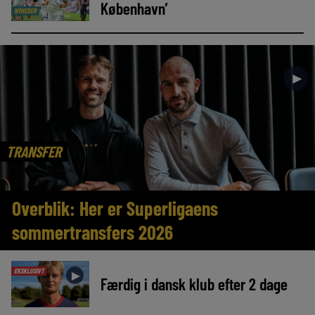
København’
NYHEDER
►
TRANSFER
Overblik: Her er Superligaens
sommertransfers 2026
EKSKLUSIVT
►
Færdig i dansk klub efter 2 dage