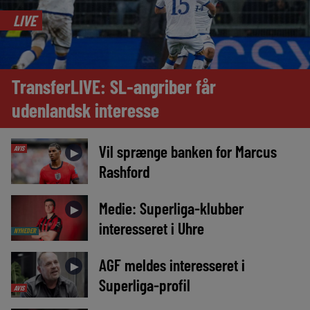
LIVE
TransferLIVE: SL-angriber får
udenlandsk interesse
Vil sprænge banken for Marcus
AVIS
►
Rashford
Medie: Superliga-klubber
►
interesseret i Uhre
NYHEDER
AGF meldes interesseret i
►
Superliga-profil
AVIS