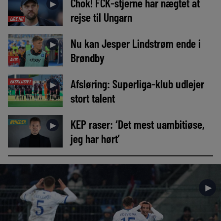
Chok! FCK-stjerne har nægtet at
►
rejse til Ungarn
LIGE NU
Nu kan Jesper Lindstrøm ende i
►
Brøndby
AVIS
Afsløring: Superliga-klub udlejer
EKSKLUSIVT
►
stort talent
KEP raser: ‘Det mest uambitiøse,
NYHEDER
►
jeg har hørt’
►