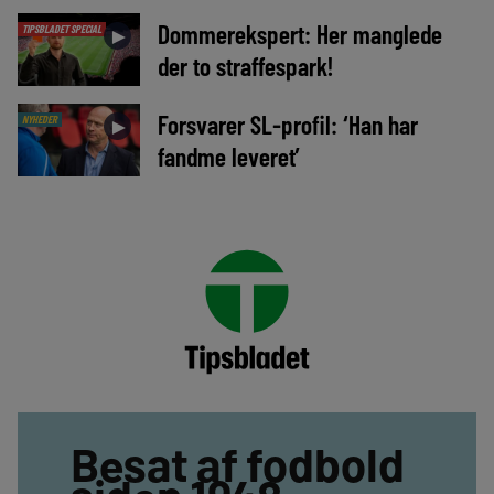
Dommerekspert: Her manglede
TIPSBLADET SPECIAL
►
der to straffespark!
Forsvarer SL-profil: ‘Han har
NYHEDER
►
fandme leveret’
Besat af fodbold