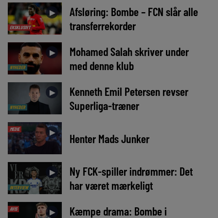
Afsløring: Bombe – FCN slår alle
►
transferrekorder
EKSKLUSIVT
Mohamed Salah skriver under
►
med denne klub
NYHEDER
Kenneth Emil Petersen revser
►
Superliga-træner
NYHEDER
MEDIE
►
Henter Mads Junker
Ny FCK-spiller indrømmer: Det
►
har været mærkeligt
INTERVIEW
Kæmpe drama: Bombe i
AVIS
►