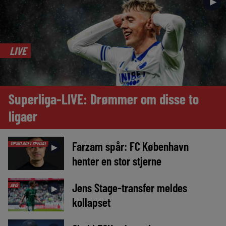
►
LIVE
Superliga-LIVE: Drømmer om disse to
ligaer
Farzam spår: FC København
TIPSBLADET SPECIAL
►
henter en stor stjerne
Jens Stage-transfer meldes
AVIS
►
kollapset