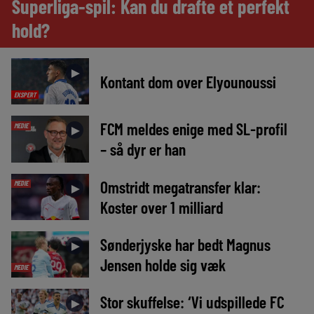
Superliga-spil: Kan du drafte et perfekt
hold?
►
Kontant dom over Elyounoussi
EKSPERT
FCM meldes enige med SL-profil
MEDIE
►
– så dyr er han
Omstridt megatransfer klar:
MEDIE
►
Koster over 1 milliard
Sønderjyske har bedt Magnus
►
Jensen holde sig væk
MEDIE
Stor skuffelse: ‘Vi udspillede FC
►