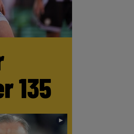
r
r 135
►