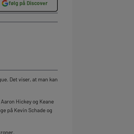
følg på Discover
ue. Det viser, at man kan
, Aaron Hickey og Keane
nge på Kevin Schade og
kroner.