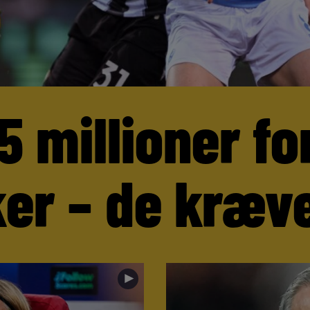
5 millioner fo
er – de kræve
►