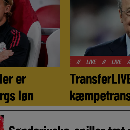
//
LIVE
//
LIVE
//
LIVE
//
LIVE
//
LI
Her er
TransferLIVE
rgs løn
kæmpetransf