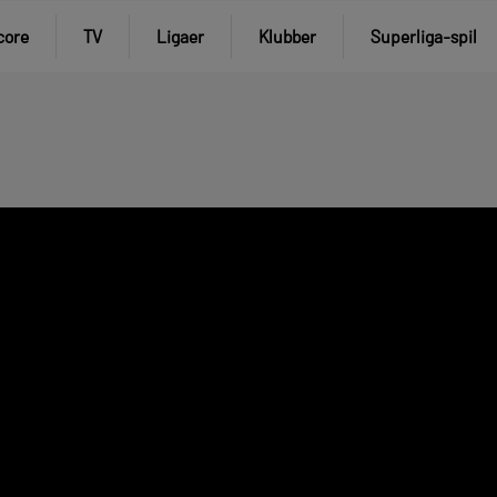
core
TV
Ligaer
Klubber
Superliga-spil