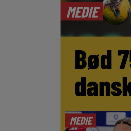
MEDIE
Bød 7
dansk
MEDIE