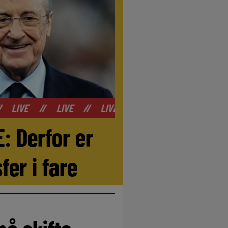
VE
//
LIVE
//
LIVE
//
LIVE
//
LIVE
//
LIVE
: Derfor er
er i fare