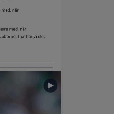
e med, når
 være med, når
ubberne. Her har vi slet
►