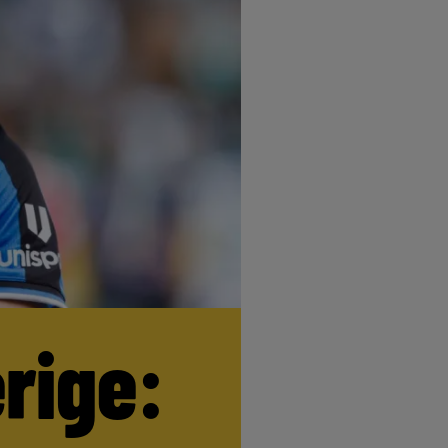
erige: