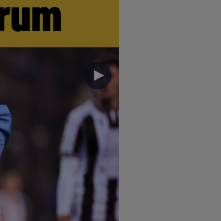
trum
►