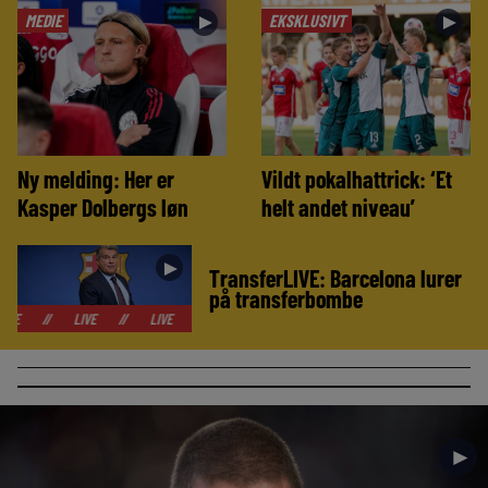
MEDIE
EKSKLUSIVT
►
►
Ny melding: Her er
Vildt pokalhattrick: ‘Et
Kasper Dolbergs løn
helt andet niveau’
►
TransferLIVE: Barcelona lurer
på transferbombe
LIVE
//
LIVE
//
LIVE
//
LIVE
//
LIVE
//
LIVE
//
LIV
►