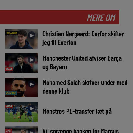
MERE OM
Christian Nørgaard: Derfor skifter
TRANSFER
►
jeg til Everton
Manchester United afviser Barça
►
og Bayern
MEDIE
Mohamed Salah skriver under med
►
denne klub
NYHEDER
MEDIE
►
Monstrøs PL-transfer tæt på
Vil sprænge banken for Marcus
AVIS
►