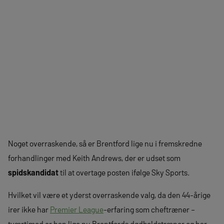
Noget overraskende, så er Brentford lige nu i fremskredne
forhandlinger med Keith Andrews, der er udset som
spidskandidat
til at overtage posten ifølge Sky Sports.
Hvilket vil være et yderst overraskende valg, da den 44-årige
irer ikke har
Premier League
-erfaring som cheftræner –
tværtimod er han lige nu Brentfords dødboldstræner og har