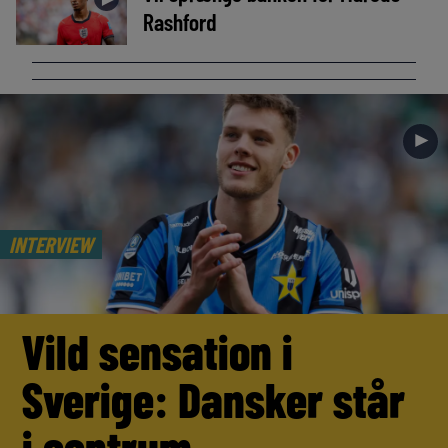
Rashford
►
INTERVIEW
Vild sensation i
Sverige: Dansker står
i centrum