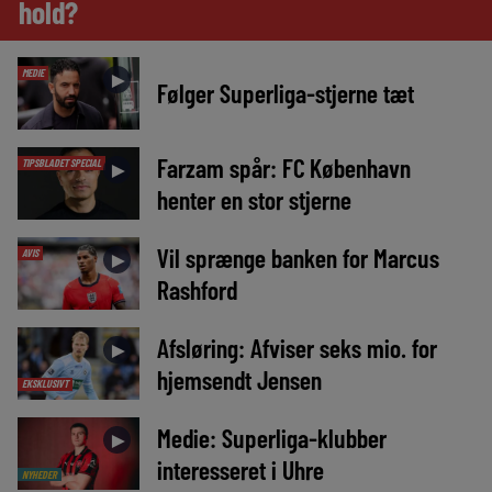
hold?
MEDIE
►
Følger Superliga-stjerne tæt
Farzam spår: FC København
TIPSBLADET SPECIAL
►
henter en stor stjerne
Vil sprænge banken for Marcus
AVIS
►
Rashford
Afsløring: Afviser seks mio. for
►
hjemsendt Jensen
EKSKLUSIVT
Medie: Superliga-klubber
►
interesseret i Uhre
NYHEDER