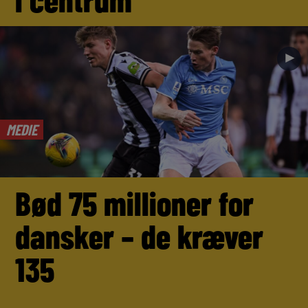
►
MEDIE
Bød 75 millioner for
dansker – de kræver
135