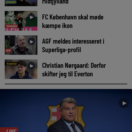
Midtjylland
NYHEDER
FC København skal møde
►
kæmpe ikon
TOPNYHED
AGF meldes interesseret i
►
Superliga-profil
AVIS
Christian Nørgaard: Derfor
TRANSFER
►
skifter jeg til Everton
►
LIVE