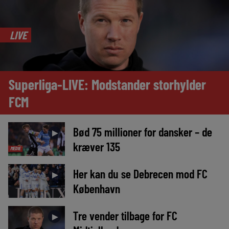
LIVE
Superliga-LIVE: Modstander storhylder
FCM
Bød 75 millioner for dansker – de
►
kræver 135
MEDIE
Her kan du se Debrecen mod FC
►
København
Tre vender tilbage for FC
►