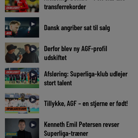
transferrekorder
EKSKLUSIVT
►
Dansk angriber sat til salg
AVIS
Derfor blev ny AGF-profil
►
udskiftet
Afsløring: Superliga-klub udlejer
EKSKLUSIVT
►
stort talent
►
Tillykke, AGF – en stjerne er født!
TIPSBLADETS DOM
Kenneth Emil Petersen revser
►
Superliga-træner
NYHEDER