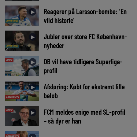
Reagerer på Larsson-bombe: ‘En
►
vild historie’
INTERVIEW
Jubler over store FC København-
►
nyheder
INTERVIEW
OB vil have tidligere Superliga-
MEDIE
►
profil
Afsløring: Købt for ekstremt lille
►
beløb
EKSKLUSIVT
FCM meldes enige med SL-profil
MEDIE
►
– så dyr er han
EKSKLUSIVT