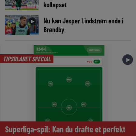
kollapset
Nu kan Jesper Lindstrøm ende i
►
Brøndby
AVIS
TIPSBLADET SPECIAL
►
Superliga-spil: Kan du drafte et perfekt