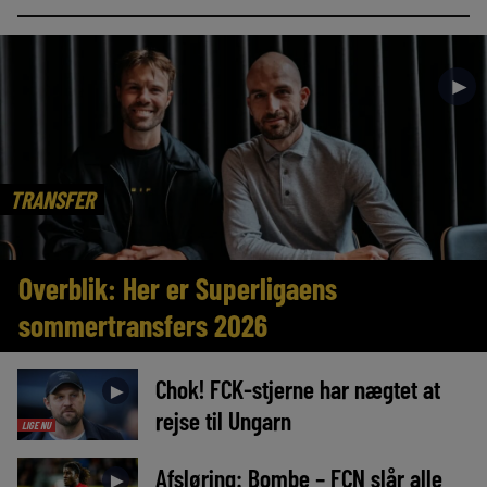
►
TRANSFER
Overblik: Her er Superligaens
sommertransfers 2026
Chok! FCK-stjerne har nægtet at
►
rejse til Ungarn
LIGE NU
Afsløring: Bombe – FCN slår alle
►