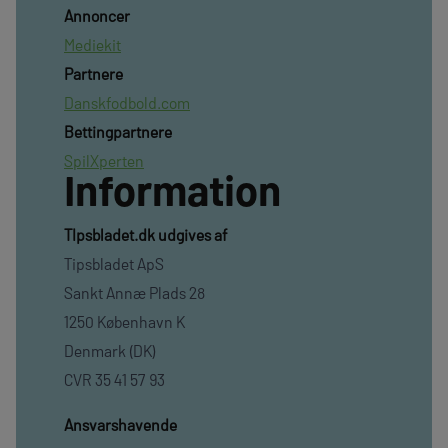
Annoncer
Mediekit
Partnere
Danskfodbold.com
Bettingpartnere
SpilXperten
Information
TIpsbladet.dk udgives af
Tipsbladet ApS
Sankt Annæ Plads 28
1250 København K
Denmark (DK)
CVR 35 41 57 93
Ansvarshavende