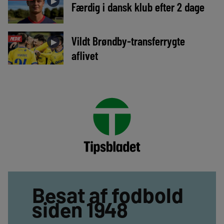
►
Færdig i dansk klub efter 2 dage
Vildt Brøndby-transferrygte
MEDIE
►
aflivet
Besat af fodbold
siden 1948