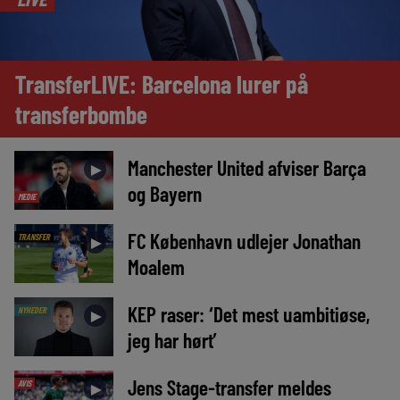
TransferLIVE: Barcelona lurer på
transferbombe
Manchester United afviser Barça
►
og Bayern
MEDIE
FC København udlejer Jonathan
TRANSFER
►
Moalem
KEP raser: ‘Det mest uambitiøse,
NYHEDER
►
jeg har hørt’
Jens Stage-transfer meldes
AVIS
►