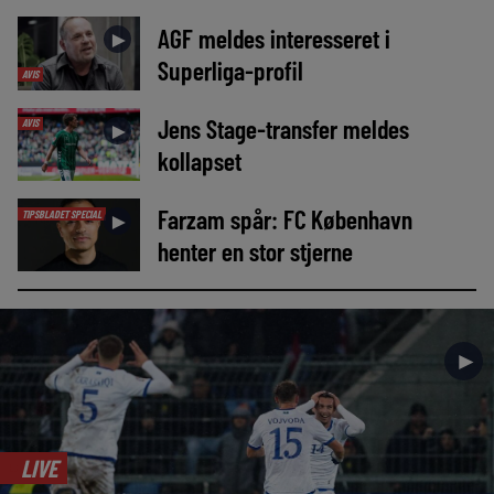
AGF meldes interesseret i
►
Superliga-profil
AVIS
Jens Stage-transfer meldes
AVIS
►
kollapset
Farzam spår: FC København
TIPSBLADET SPECIAL
►
henter en stor stjerne
►
LIVE