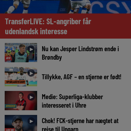
TransferLIVE: SL-angriber får
udenlandsk interesse
Nu kan Jesper Lindstrøm ende i
►
Brøndby
AVIS
►
Tillykke, AGF – en stjerne er født!
TIPSBLADETS DOM
Medie: Superliga-klubber
►
interesseret i Uhre
NYHEDER
Chok! FCK-stjerne har nægtet at
►
rejse til Ungarn
LIGE NU