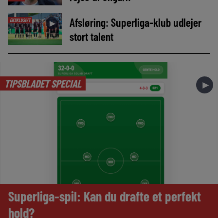
Afsløring: Superliga-klub udlejer
EKSKLUSIVT
►
stort talent
TIPSBLADET SPECIAL
►
Superliga-spil: Kan du drafte et perfekt
hold?