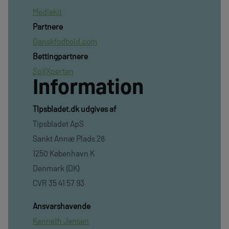
Mediekit
Partnere
Danskfodbold.com
Bettingpartnere
SpilXperten
Information
TIpsbladet.dk udgives af
Tipsbladet ApS
Sankt Annæ Plads 28
1250 København K
Denmark (DK)
CVR 35 41 57 93
Ansvarshavende
Kenneth Jensen