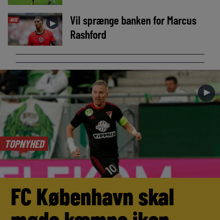
Vil sprænge banken for Marcus
AVIS
►
Rashford
►
TOPNYHED
FC København skal
møde kæmpe ikon