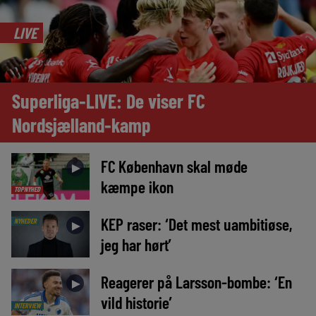
LIVE
Superliga-LIVE: De viser FC
Nordsjælland-kamp
FC København skal møde
►
kæmpe ikon
TOPNYHED
KEP raser: ‘Det mest uambitiøse,
NYHEDER
►
jeg har hørt’
Reagerer på Larsson-bombe: ‘En
►
vild historie’
INTERVIEW