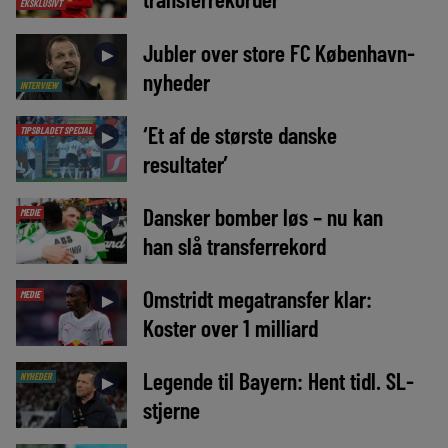
EKSKLUSIVT
Jubler over store FC København-
►
nyheder
INTERVIEW
‘Et af de største danske
TIPSBLADET SPECIAL
►
resultater’
Dansker bomber løs – nu kan
MEDIE
►
han slå transferrekord
Omstridt megatransfer klar:
MEDIE
►
Koster over 1 milliard
Legende til Bayern: Hent tidl. SL-
NYHEDER
►
stjerne