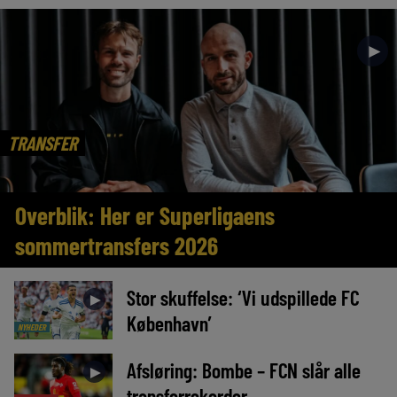
►
TRANSFER
Overblik: Her er Superligaens
sommertransfers 2026
Stor skuffelse: ‘Vi udspillede FC
►
København’
NYHEDER
Afsløring: Bombe – FCN slår alle
►
transferrekorder