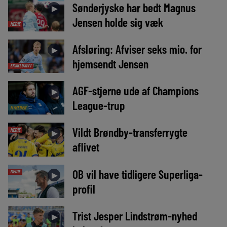
Sønderjyske har bedt Magnus
►
Jensen holde sig væk
MEDIE
Afsløring: Afviser seks mio. for
►
hjemsendt Jensen
EKSKLUSIVT
AGF-stjerne ude af Champions
►
League-trup
NYHEDER
Vildt Brøndby-transferrygte
MEDIE
►
aflivet
OB vil have tidligere Superliga-
MEDIE
►
profil
Trist Jesper Lindstrøm-nyhed
►