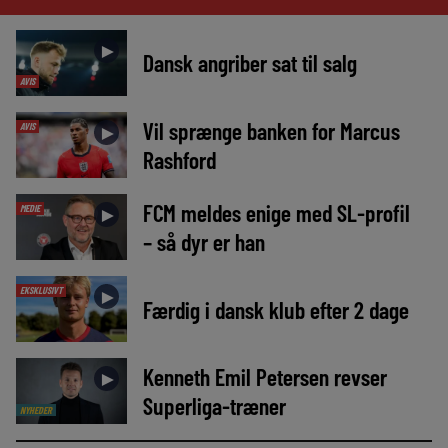
►
Dansk angriber sat til salg
AVIS
Vil sprænge banken for Marcus
AVIS
►
Rashford
FCM meldes enige med SL-profil
MEDIE
►
– så dyr er han
EKSKLUSIVT
►
Færdig i dansk klub efter 2 dage
Kenneth Emil Petersen revser
►
Superliga-træner
NYHEDER