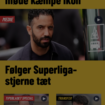
MEDIE
►
Følger Superliga-
stjerne tæt
TIPSBLADET SPECIAL
TRANSFER
►
►