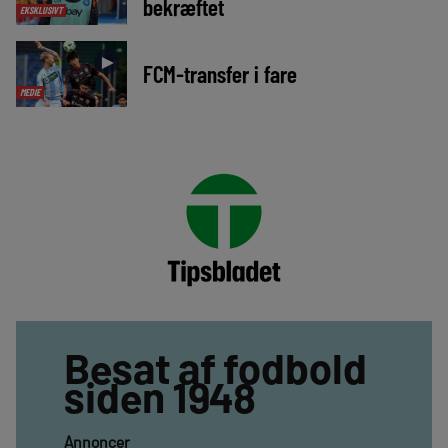
bekræftet
EKSKLUSIVT
►
FCM-transfer i fare
MEDIE
Besat af fodbold
siden 1948
Annoncer