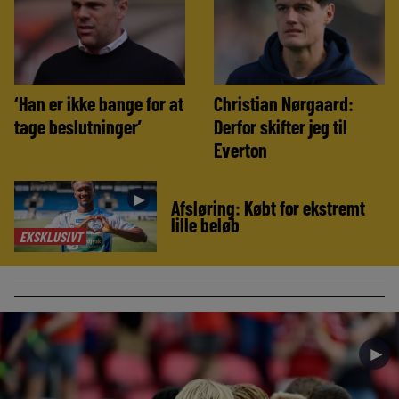
‘Han er ikke bange for at
Christian Nørgaard:
tage beslutninger’
Derfor skifter jeg til
Everton
►
Afsløring: Købt for ekstremt
lille beløb
EKSKLUSIVT
►