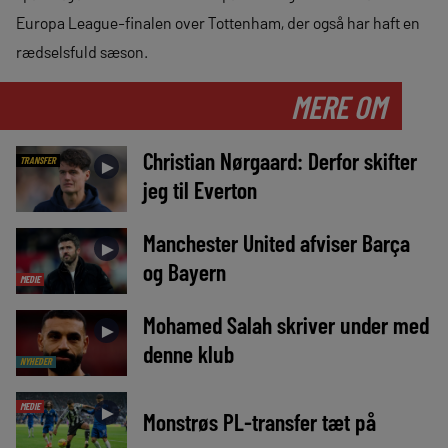
Europa League-finalen over Tottenham, der også har haft en
rædselsfuld sæson.
MERE OM
Christian Nørgaard: Derfor skifter
TRANSFER
►
jeg til Everton
Manchester United afviser Barça
►
og Bayern
MEDIE
Mohamed Salah skriver under med
►
denne klub
NYHEDER
MEDIE
►
Monstrøs PL-transfer tæt på