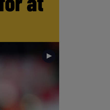
for at
►