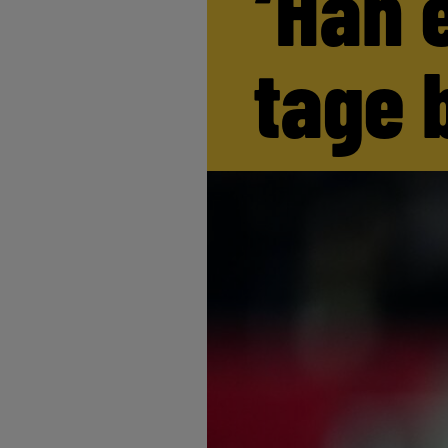
‘Han 
tage 