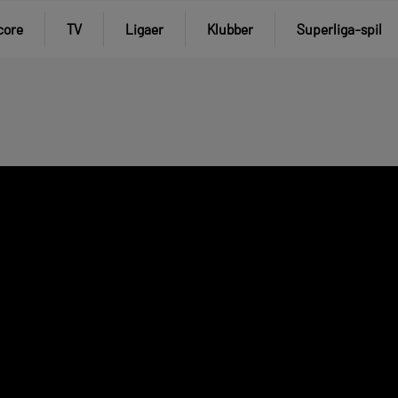
core
TV
Ligaer
Klubber
Superliga-spil