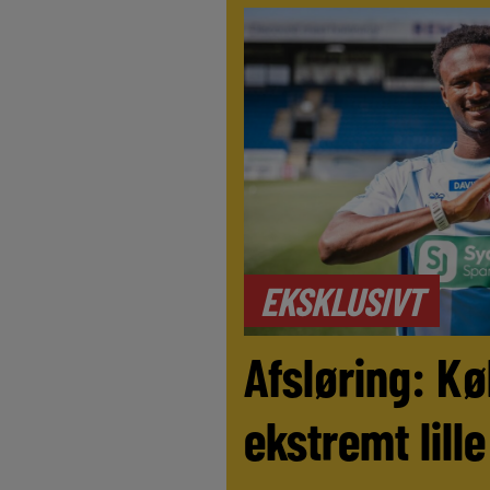
EKSKLUSIVT
Afsløring: Kø
ekstremt lill