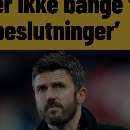
er ikke bange 
beslutninger’