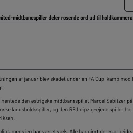
ited-midtbanespiller deler rosende ord ud til holdkammera
lutningen af januar blev skadet under en FA Cup-kamp mod
t.
entede den østrigske midtbanespillet Marcel Sabitzer på 
anske landsholdsspiller, og den RB Leipzig-ejede spiller ha
riksen.
roligt, mens jeg har været væk. Alle har gjort deres arbejde