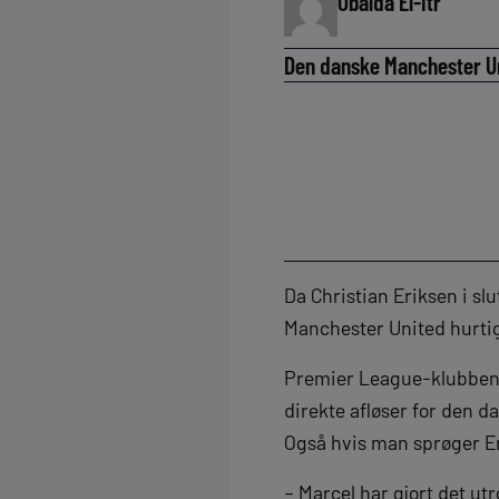
Obaida El-Itr
Den danske Manchester Un
Da Christian Eriksen i s
Manchester United hurtig
Premier League-klubben h
direkte afløser for den d
Også hvis man sprøger E
– Marcel har gjort det ut