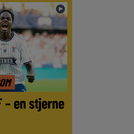
►
DOM
F – en stjerne