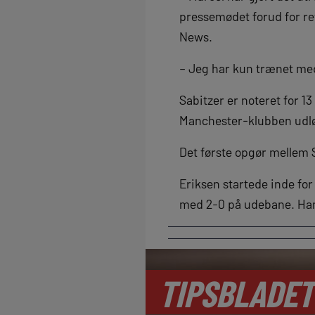
pressemødet forud for re
News.
– Jeg har kun trænet med
Sabitzer er noteret for 13
Manchester-klubben udlø
Det første opgør mellem S
Eriksen startede inde fo
med 2-0 på udebane. Han 
TIPSBLADET