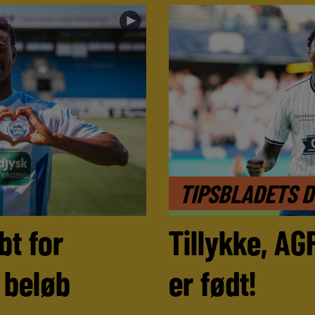
►
TIPSBLADETS 
bt for
Tillykke, AG
e beløb
er født!