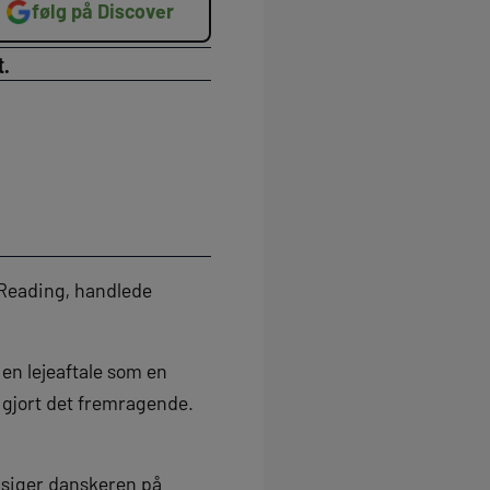
følg på Discover
t.
 Reading, handlede
en lejeaftale som en
r gjort det fremragende.
, siger danskeren på