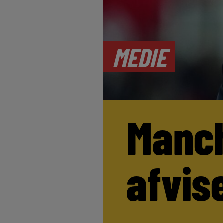
MEDIE
Manch
afvis