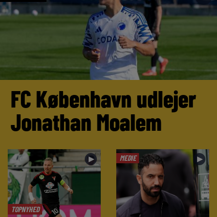
FC København udlejer
Jonathan Moalem
MEDIE
►
►
TOPNYHED