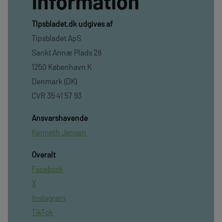
Information
TIpsbladet.dk udgives af
Tipsbladet ApS
Sankt Annæ Plads 28
1250 København K
Denmark (DK)
CVR 35 41 57 93
Ansvarshavende
Kenneth Jensen
Overalt
Facebook
X
Instagram
TikTok