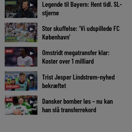
Legende til Bayern: Hent tidl. SL-
NYHEDER
►
stjerne
Stor skuffelse: ‘Vi udspillede FC
►
København’
NYHEDER
Omstridt megatransfer klar:
MEDIE
►
Koster over 1 milliard
Trist Jesper Lindstrøm-nyhed
►
bekræftet
EKSKLUSIVT
Dansker bomber løs – nu kan
MEDIE
►
han slå transferrekord