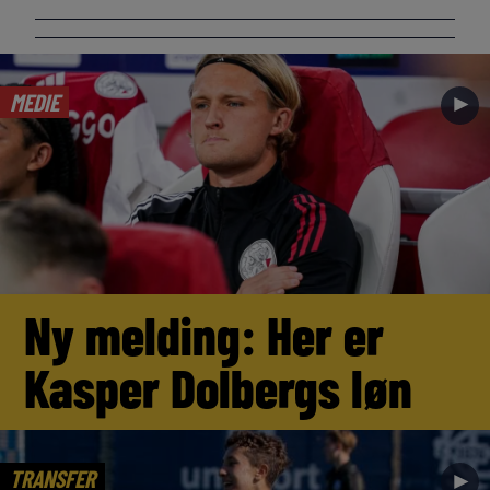
MEDIE
►
Ny melding: Her er
Kasper Dolbergs løn
TRANSFER
►