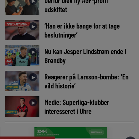
Derfor blev ny AGF-profil
►
udskiftet
‘Han er ikke bange for at tage
TIPSBLADET SPECIAL
►
beslutninger’
Nu kan Jesper Lindstrøm ende i
►
Brøndby
AVIS
Reagerer på Larsson-bombe: ‘En
►
vild historie’
INTERVIEW
Medie: Superliga-klubber
►
interesseret i Uhre
NYHEDER