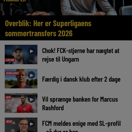
Overblik: Her er Superligaens
sommertransfers 2026
Chok! FCK-stjerne har nægtet at
►
rejse til Ungarn
LIGE NU
EKSKLUSIVT
►
Færdig i dansk klub efter 2 dage
Vil sprænge banken for Marcus
AVIS
►
Rashford
FCM meldes enige med SL-profil
MEDIE
►
– så dyr er han