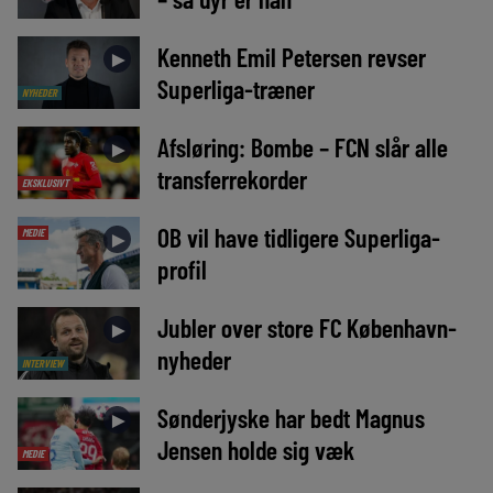
Kenneth Emil Petersen revser
►
Superliga-træner
NYHEDER
Afsløring: Bombe – FCN slår alle
►
transferrekorder
EKSKLUSIVT
OB vil have tidligere Superliga-
MEDIE
►
profil
Jubler over store FC København-
►
nyheder
INTERVIEW
Sønderjyske har bedt Magnus
►
Jensen holde sig væk
MEDIE