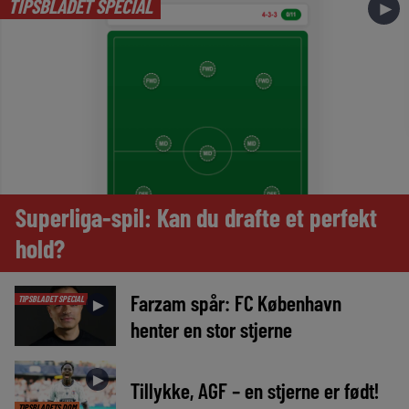
TIPSBLADET SPECIAL
►
Superliga-spil: Kan du drafte et perfekt
hold?
Farzam spår: FC København
TIPSBLADET SPECIAL
►
henter en stor stjerne
►
Tillykke, AGF – en stjerne er født!
TIPSBLADETS DOM