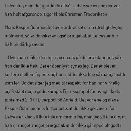
Leicester, men det gjorde de altså i sidste sæson, og der var
han helt afgørende, siger Niels Christian Frederiksen.
Mens Kasper Schmeichel overordnet set er en utroligt dygtig
målmand, så er danskeren også præget af, at Leicester har
haft en dårlig sæson.
– Hvis man måler den her sæson op, på de præstationer, så er
han der ikke helt. Det er åbenlyst, synes jeg. Der er blevet
kortere mellem fejlene, og han redder ikke lige så mange bolde
som før. Og det siger jeg med al respekt, for han har virkelig
også stået nogle gode kampe. For eksempel for nyligt, da de
tabte med 2-0 til Liverpool på Anfield. Det var ene og alene
Kasper Schmeichels fortjeneste, at det ikke gik værre for
Leicester. Jeg vil ikke tale om formkrise, men jeg vil tale om, at
han er meget, meget præget af, at det ikke går specielt godt i