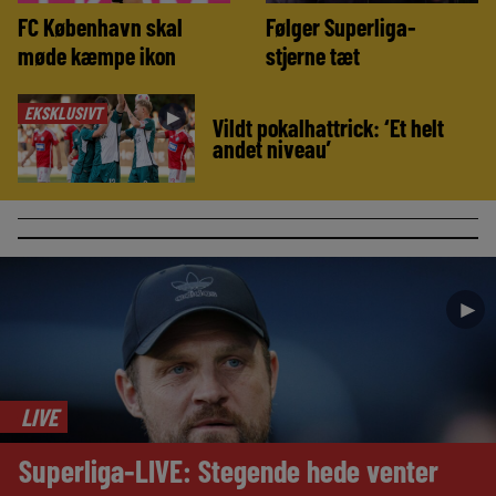
FC København skal
Følger Superliga-
møde kæmpe ikon
stjerne tæt
EKSKLUSIVT
►
Vildt pokalhattrick: ‘Et helt
andet niveau’
►
LIVE
Superliga-LIVE: Stegende hede venter