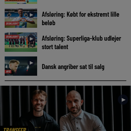
Afsløring: Købt for ekstremt lille
►
beløb
EKSKLUSIVT
Afsløring: Superliga-klub udlejer
EKSKLUSIVT
►
stort talent
►
Dansk angriber sat til salg
AVIS
►
TRANSFER