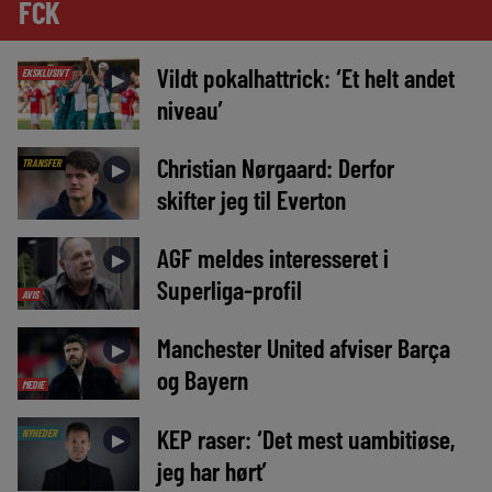
FCK
Vildt pokalhattrick: ‘Et helt andet
EKSKLUSIVT
►
niveau’
Christian Nørgaard: Derfor
TRANSFER
►
skifter jeg til Everton
AGF meldes interesseret i
►
Superliga-profil
AVIS
Manchester United afviser Barça
►
og Bayern
MEDIE
KEP raser: ‘Det mest uambitiøse,
NYHEDER
►
jeg har hørt’