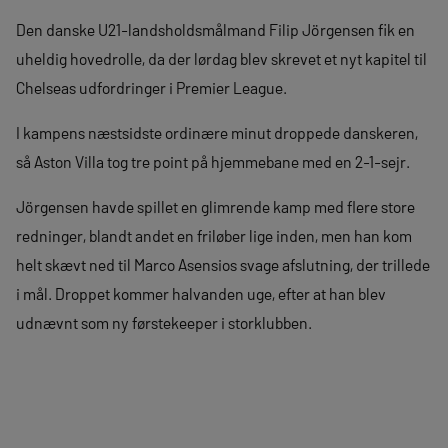
Den danske U21-landsholdsmålmand Filip Jörgensen fik en
uheldig hovedrolle, da der lørdag blev skrevet et nyt kapitel til
Chelseas udfordringer i Premier League.
I kampens næstsidste ordinære minut droppede danskeren,
så Aston Villa tog tre point på hjemmebane med en 2-1-sejr.
Jörgensen havde spillet en glimrende kamp med flere store
redninger, blandt andet en friløber lige inden, men han kom
helt skævt ned til Marco Asensios svage afslutning, der trillede
i mål. Droppet kommer halvanden uge, efter at han blev
udnævnt som ny førstekeeper i storklubben.