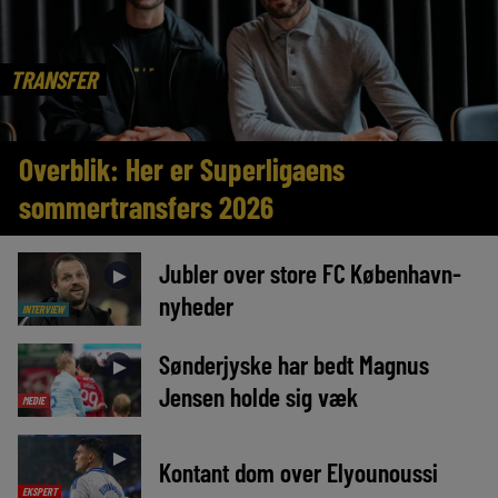
TRANSFER
Overblik: Her er Superligaens
sommertransfers 2026
Jubler over store FC København-
►
nyheder
INTERVIEW
Sønderjyske har bedt Magnus
►
Jensen holde sig væk
MEDIE
►
Kontant dom over Elyounoussi
EKSPERT