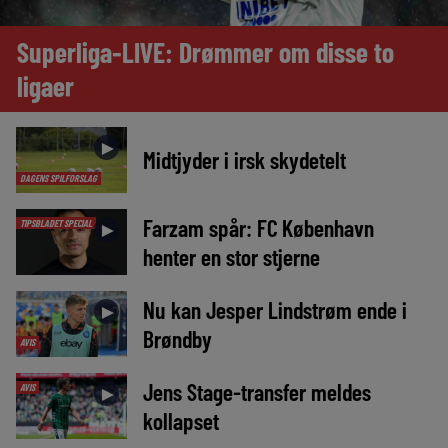
Superliga-LIVE: Drømmer om disse to
ligaer
►
Midtjyder i irsk skydetelt
DAGENS SPILFORSLAG
Farzam spår: FC København
TIPSBLADET SPECIAL
►
henter en stor stjerne
Nu kan Jesper Lindstrøm ende i
►
Brøndby
AVIS
Jens Stage-transfer meldes
AVIS
►
kollapset