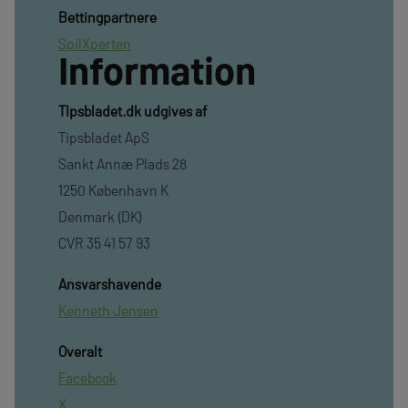
Bettingpartnere
SpilXperten
Information
TIpsbladet.dk udgives af
Tipsbladet ApS
Sankt Annæ Plads 28
1250 København K
Denmark (DK)
CVR 35 41 57 93
Ansvarshavende
Kenneth Jensen
Overalt
Facebook
X