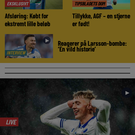
EKSKLUSIVT
TIPSBLADETS DOM
Afsløring: Købt for
Tillykke, AGF – en stjerne
ekstremt lille beløb
er født!
►
Reagerer på Larsson-bombe:
‘En vild historie’
INTERVIEW
►
LIVE