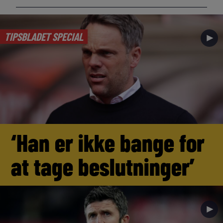
TIPSBLADET SPECIAL
►
‘Han er ikke bange for
at tage beslutninger’
►