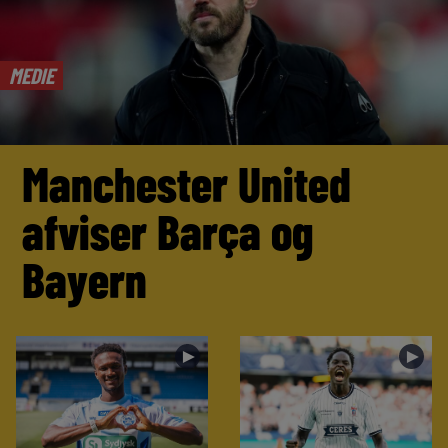
MEDIE
Manchester United
afviser Barça og
Bayern
►
►