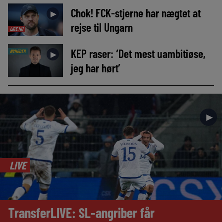
Chok! FCK-stjerne har nægtet at
►
rejse til Ungarn
LIGE NU
KEP raser: ‘Det mest uambitiøse,
NYHEDER
►
jeg har hørt’
►
LIVE
TransferLIVE: SL-angriber får