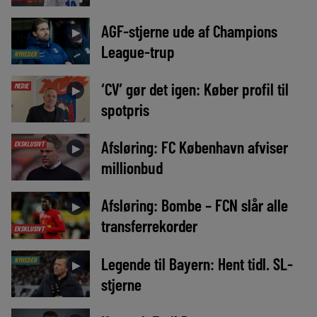
AGF-stjerne ude af Champions
►
League-trup
NYHEDER
‘CV’ gør det igen: Køber profil til
MEDIE
►
spotpris
Afsløring: FC København afviser
EKSKLUSIVT
►
millionbud
Afsløring: Bombe – FCN slår alle
►
transferrekorder
EKSKLUSIVT
Legende til Bayern: Hent tidl. SL-
NYHEDER
►
stjerne