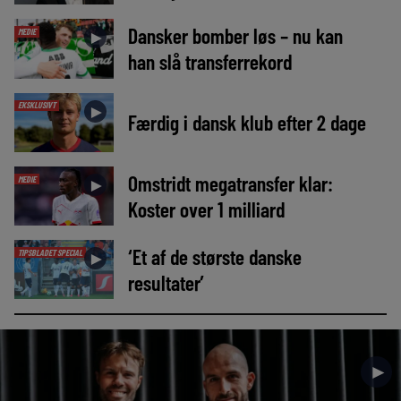
Dansker bomber løs – nu kan
MEDIE
►
han slå transferrekord
EKSKLUSIVT
►
Færdig i dansk klub efter 2 dage
Omstridt megatransfer klar:
MEDIE
►
Koster over 1 milliard
‘Et af de største danske
TIPSBLADET SPECIAL
►
resultater’
►