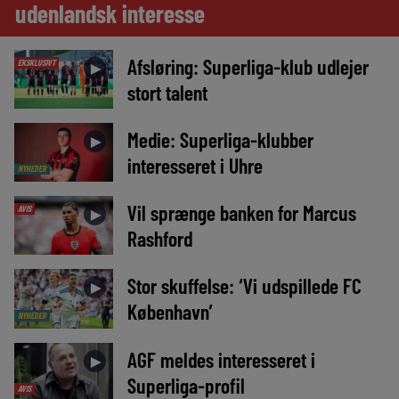
udenlandsk interesse
Afsløring: Superliga-klub udlejer
EKSKLUSIVT
►
stort talent
Medie: Superliga-klubber
►
interesseret i Uhre
NYHEDER
Vil sprænge banken for Marcus
AVIS
►
Rashford
Stor skuffelse: ‘Vi udspillede FC
►
København’
NYHEDER
AGF meldes interesseret i
►
Superliga-profil
AVIS