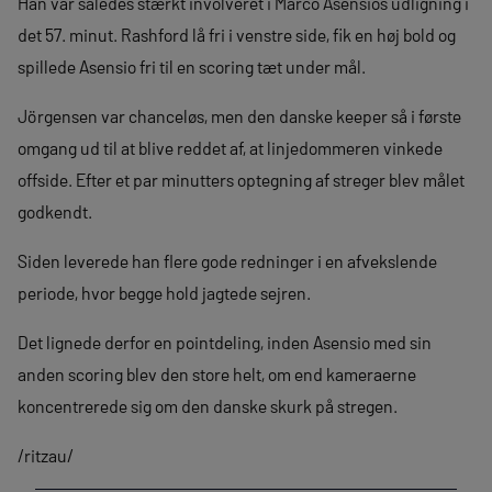
Han var således stærkt involveret i Marco Asensios udligning i
det 57. minut. Rashford lå fri i venstre side, fik en høj bold og
spillede Asensio fri til en scoring tæt under mål.
Jörgensen var chanceløs, men den danske keeper så i første
omgang ud til at blive reddet af, at linjedommeren vinkede
offside. Efter et par minutters optegning af streger blev målet
godkendt.
Siden leverede han flere gode redninger i en afvekslende
periode, hvor begge hold jagtede sejren.
Det lignede derfor en pointdeling, inden Asensio med sin
anden scoring blev den store helt, om end kameraerne
koncentrerede sig om den danske skurk på stregen.
/ritzau/