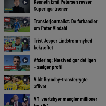
Kenneth Emil Petersen revser
►
Superliga-træner
NYHEDER
Transferjournalist: De forhandler
MEDIE
►
om Peter Vindahl
Trist Jesper Lindstrøm-nyhed
►
bekræftet
EKSKLUSIVT
Afsløring: Næstved gør det igen
►
– sælger profil
EKSKLUSIVT
Vildt Brøndby-transferrygte
MEDIE
►
aflivet
VM-værtsbyer mangler millioner
►
fra FIFA