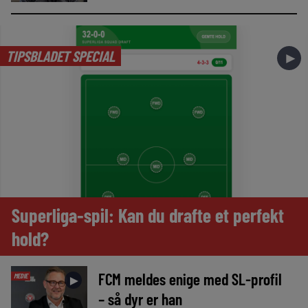
TIPSBLADET SPECIAL
►
Superliga-spil: Kan du drafte et perfekt
hold?
FCM meldes enige med SL-profil
MEDIE
►
– så dyr er han