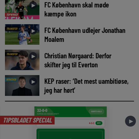
FC København skal møde
►
kæmpe ikon
TOPNYHED
FC København udlejer Jonathan
TRANSFER
►
Moalem
Christian Nørgaard: Derfor
TRANSFER
►
skifter jeg til Everton
KEP raser: ‘Det mest uambitiøse,
NYHEDER
►
jeg har hørt’
TIPSBLADET SPECIAL
►