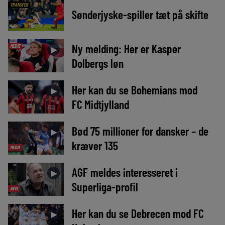
TRANSFER
Sønderjyske-spiller tæt på skifte
Ny melding: Her er Kasper
MEDIE
►
Dolbergs løn
Her kan du se Bohemians mod
►
FC Midtjylland
Bød 75 millioner for dansker – de
►
kræver 135
MEDIE
AGF meldes interesseret i
►
Superliga-profil
AVIS
Her kan du se Debrecen mod FC
►