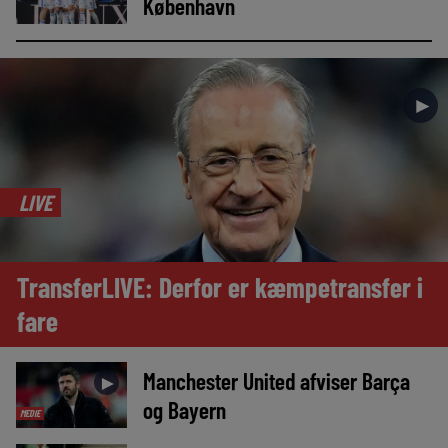
København
►
LIVE
TransferLIVE: Derfor er kæmpetransfer i
fare
Manchester United afviser Barça
►
og Bayern
MEDIE