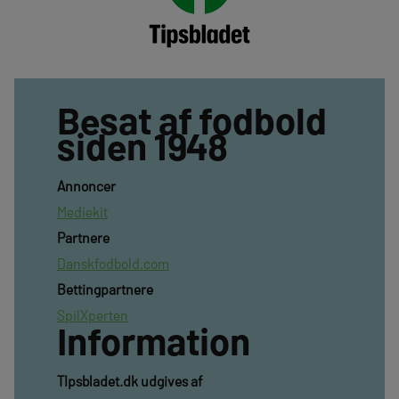
Besat af fodbold
siden 1948
Annoncer
Mediekit
Partnere
Danskfodbold.com
Bettingpartnere
SpilXperten
Information
TIpsbladet.dk udgives af