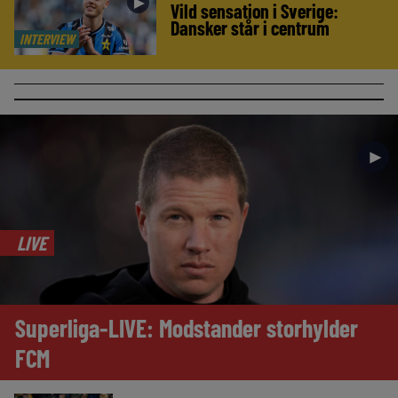
►
Vild sensation i Sverige:
Dansker står i centrum
INTERVIEW
►
LIVE
Superliga-LIVE: Modstander storhylder
FCM