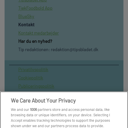
TjekFoodbold App
BlueSky
Kontakt
Kontakt medarbejder
Har du en nyhed?
Tip redaktionen:
redaktion@tipsbladet.dk
Privatilvspolitik
Cookiepolitik
Publiceringspolitik
Vilkår for brug af sitet
We Care About Your Privacy
Spil ansvarligt
We and our
1006
partners store and access personal data, like
Administrer samtykke
browsing data or unique identifiers, on your device. Selecting I
Arkiv
Accept enables tracking technologies to support the purposes
shown under we and our partners process data to provide.
Om os