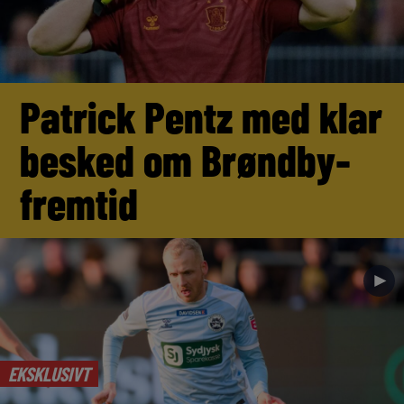
Patrick Pentz med klar
besked om Brøndby-
fremtid
►
EKSKLUSIVT