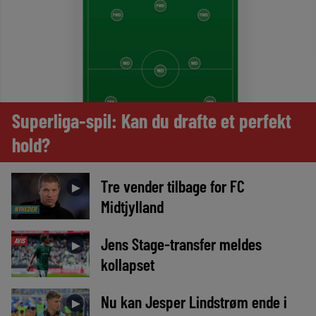
Superliga-spil: Kan du drafte et perfekt
hold?
Tre vender tilbage for FC
►
Midtjylland
NYHEDER
Jens Stage-transfer meldes
AVIS
►
kollapset
Nu kan Jesper Lindstrøm ende i
►