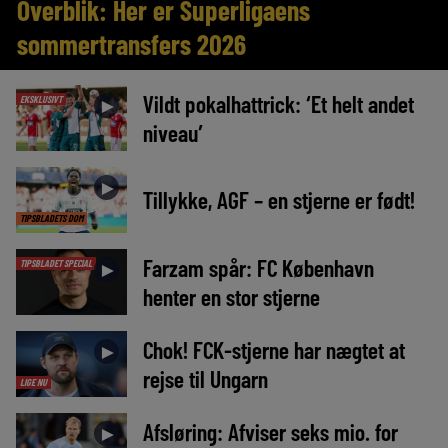
Overblik: Her er Superligaens
sommertransfers 2026
Vildt pokalhattrick: ‘Et helt andet
EKSKLUSIVT
►
niveau’
►
Tillykke, AGF – en stjerne er født!
TIPSBLADETS DOM
Farzam spår: FC København
TIPSBLADET SPECIAL
►
henter en stor stjerne
Chok! FCK-stjerne har nægtet at
►
rejse til Ungarn
LIGE NU
Afsløring: Afviser seks mio. for
►