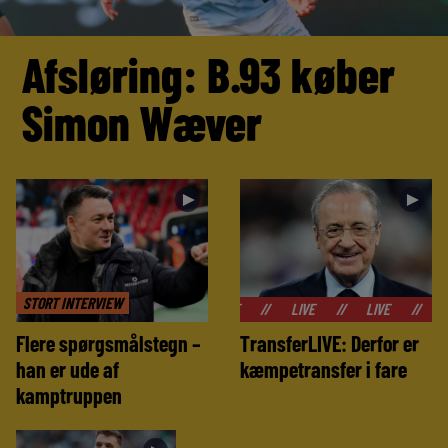
Afsløring: B.93 køber
Simon Wæver
►
►
STORT INTERVIEW
//
LIVE
//
LIVE
//
LIVE
//
LIVE
//
Flere spørgsmålstegn –
TransferLIVE: Derfor er
han er ude af
kæmpetransfer i fare
kamptruppen