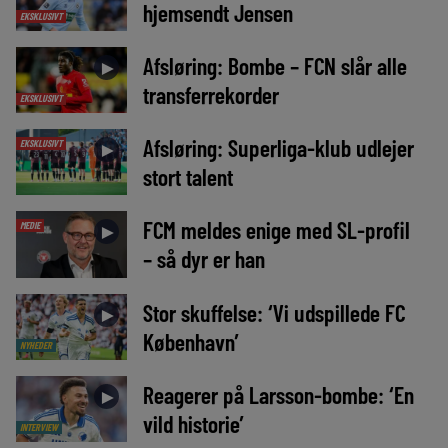
hjemsendt Jensen
EKSKLUSIVT
Afsløring: Bombe – FCN slår alle
►
transferrekorder
EKSKLUSIVT
Afsløring: Superliga-klub udlejer
EKSKLUSIVT
►
stort talent
FCM meldes enige med SL-profil
MEDIE
►
– så dyr er han
Stor skuffelse: ‘Vi udspillede FC
►
København’
NYHEDER
Reagerer på Larsson-bombe: ‘En
►
vild historie’
INTERVIEW