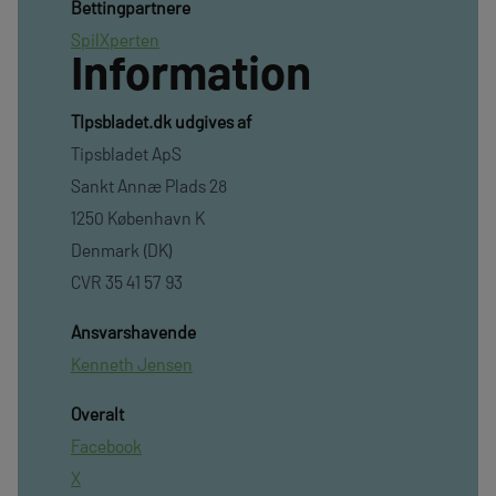
Bettingpartnere
SpilXperten
Information
TIpsbladet.dk udgives af
Tipsbladet ApS
Sankt Annæ Plads 28
1250 København K
Denmark (DK)
CVR 35 41 57 93
Ansvarshavende
Kenneth Jensen
Overalt
Facebook
X