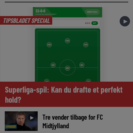
TIPSBLADET SPECIAL
►
Superliga-spil: Kan du drafte et perfekt
hold?
Tre vender tilbage for FC
►
Midtjylland
NYHEDER