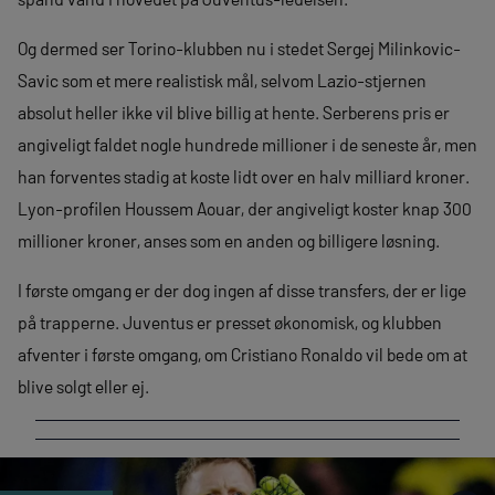
Og dermed ser Torino-klubben nu i stedet Sergej Milinkovic-
Savic som et mere realistisk mål, selvom Lazio-stjernen
absolut heller ikke vil blive billig at hente. Serberens pris er
angiveligt faldet nogle hundrede millioner i de seneste år, men
han forventes stadig at koste lidt over en halv milliard kroner.
Lyon-profilen Houssem Aouar, der angiveligt koster knap 300
millioner kroner, anses som en anden og billigere løsning.
I første omgang er der dog ingen af disse transfers, der er lige
på trapperne. Juventus er presset økonomisk, og klubben
afventer i første omgang, om Cristiano Ronaldo vil bede om at
blive solgt eller ej.