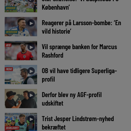
København’
NYHEDER
Reagerer på Larsson-bombe: ‘En
►
vild historie’
INTERVIEW
Vil sprænge banken for Marcus
AVIS
►
Rashford
OB vil have tidligere Superliga-
MEDIE
►
profil
Derfor blev ny AGF-profil
►
udskiftet
Trist Jesper Lindstrøm-nyhed
►
bekræftet
EKSKLUSIVT