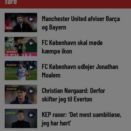
fare
Manchester United afviser Barça
►
og Bayern
MEDIE
FC København skal møde
►
kæmpe ikon
TOPNYHED
FC København udlejer Jonathan
TRANSFER
►
Moalem
Christian Nørgaard: Derfor
TRANSFER
►
skifter jeg til Everton
KEP raser: ‘Det mest uambitiøse,
NYHEDER
►
jeg har hørt’