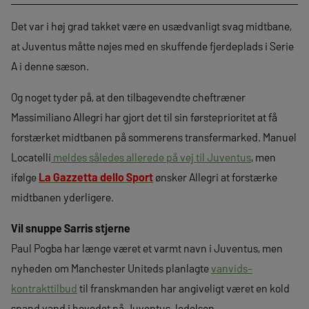
Det var i høj grad takket være en usædvanligt svag midtbane,
at Juventus måtte nøjes med en skuffende fjerdeplads i Serie
A i denne sæson.
Og noget tyder på, at den tilbagevendte cheftræner
Massimiliano Allegri har gjort det til sin førsteprioritet at få
forstærket midtbanen på sommerens transfermarked. Manuel
Locatelli
meldes således allerede på vej til Juventus
, men
ifølge
La Gazzetta dello Sport
ønsker Allegri at forstærke
midtbanen yderligere.
Vil snuppe Sarris stjerne
Paul Pogba har længe været et varmt navn i Juventus, men
nyheden om Manchester Uniteds planlagte
vanvids-
kontrakttilbud
til franskmanden har angiveligt været en kold
spand vand i hovedet på Juventus-ledelsen.