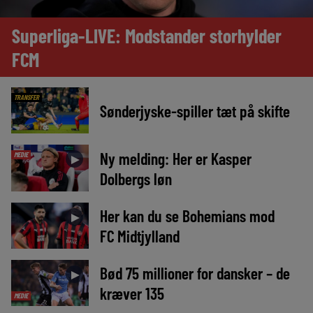
Superliga-LIVE: Modstander storhylder
FCM
TRANSFER
Sønderjyske-spiller tæt på skifte
Ny melding: Her er Kasper
MEDIE
►
Dolbergs løn
Her kan du se Bohemians mod
►
FC Midtjylland
Bød 75 millioner for dansker – de
►
kræver 135
MEDIE