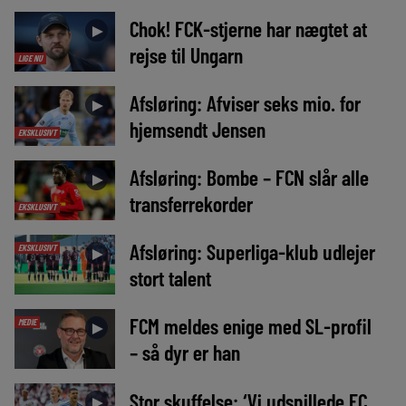
Chok! FCK-stjerne har nægtet at
►
rejse til Ungarn
LIGE NU
Afsløring: Afviser seks mio. for
►
hjemsendt Jensen
EKSKLUSIVT
Afsløring: Bombe – FCN slår alle
►
transferrekorder
EKSKLUSIVT
Afsløring: Superliga-klub udlejer
EKSKLUSIVT
►
stort talent
FCM meldes enige med SL-profil
MEDIE
►
– så dyr er han
Stor skuffelse: ‘Vi udspillede FC
►