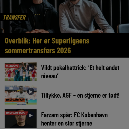
TRANSFER
Overblik: Her er Superligaens
sommertransfers 2026
Vildt pokalhattrick: ‘Et helt andet
EKSKLUSIVT
►
niveau’
►
Tillykke, AGF – en stjerne er født!
TIPSBLADETS DOM
Farzam spår: FC København
TIPSBLADET SPECIAL
►
henter en stor stjerne