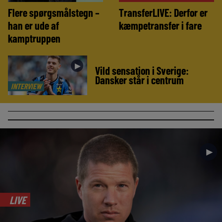
Flere spørgsmålstegn –
TransferLIVE: Derfor er
han er ude af
kæmpetransfer i fare
kamptruppen
►
Vild sensation i Sverige:
Dansker står i centrum
INTERVIEW
►
LIVE