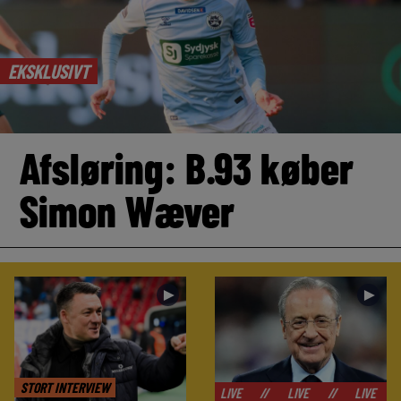
EKSKLUSIVT
Afsløring: B.93 køber
Simon Wæver
►
►
STORT INTERVIEW
//
LIVE
//
LIVE
//
LIVE
//
LIVE