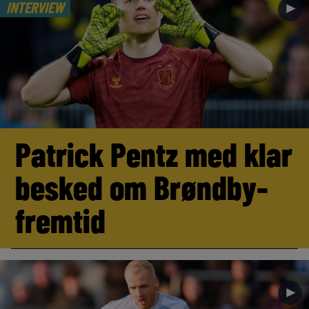
INTERVIEW
►
Patrick Pentz med klar
besked om Brøndby-
fremtid
►