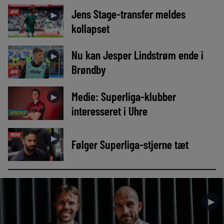
Jens Stage-transfer meldes
AVIS
►
kollapset
Nu kan Jesper Lindstrøm ende i
►
Brøndby
AVIS
Medie: Superliga-klubber
►
interesseret i Uhre
NYHEDER
MEDIE
►
Følger Superliga-stjerne tæt
►