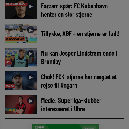
Farzam spår: FC København
TIPSBLADET SPECIAL
►
henter en stor stjerne
►
Tillykke, AGF – en stjerne er født!
TIPSBLADETS DOM
Nu kan Jesper Lindstrøm ende i
►
Brøndby
AVIS
Chok! FCK-stjerne har nægtet at
►
rejse til Ungarn
LIGE NU
Medie: Superliga-klubber
►
interesseret i Uhre
NYHEDER