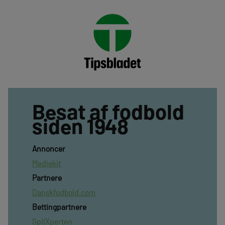
Besat af fodbold
siden 1948
Annoncer
Mediekit
Partnere
Danskfodbold.com
Bettingpartnere
SpilXperten