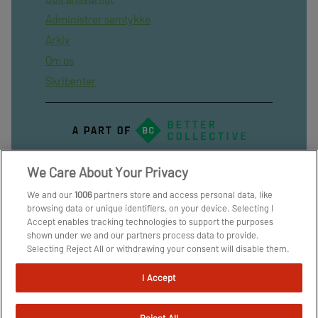
Administrer samtykke
Arkiv
Om os
Skribenter
We Care About Your Privacy
We and our
1006
partners store and access personal data, like
browsing data or unique identifiers, on your device. Selecting I
Accept enables tracking technologies to support the purposes
shown under we and our partners process data to provide.
Selecting Reject All or withdrawing your consent will disable them.
If trackers are disabled, some content and ads you see may not be
as relevant to you. You can resurface this menu to change your
I Accept
choices or withdraw consent at any time by clicking the Manage
Preferences link on the bottom of the webpage [or the floating
icon on the bottom-left of the webpage, if applicable]. Your