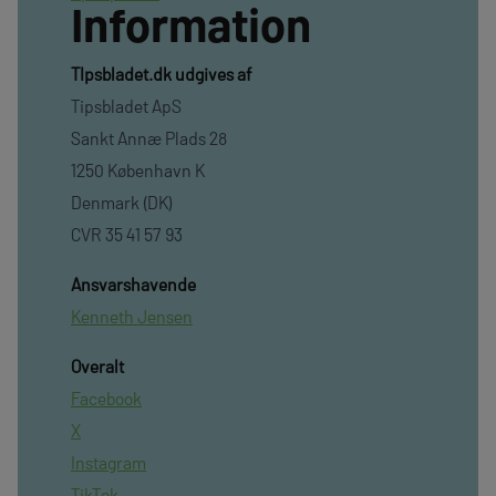
Information
TIpsbladet.dk udgives af
Tipsbladet ApS
Sankt Annæ Plads 28
1250 København K
Denmark (DK)
CVR 35 41 57 93
Ansvarshavende
Kenneth Jensen
Overalt
Facebook
X
Instagram
TikTok