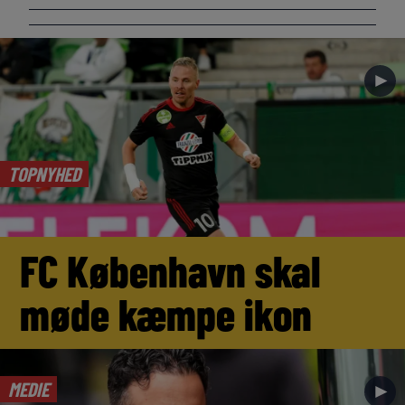
►
TOPNYHED
FC København skal
møde kæmpe ikon
MEDIE
►