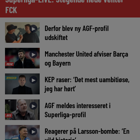
FCK
Derfor blev ny AGF-profil
►
udskiftet
Manchester United afviser Barça
►
og Bayern
MEDIE
KEP raser: ‘Det mest uambitiøse,
NYHEDER
►
jeg har hørt’
AGF meldes interesseret i
►
Superliga-profil
AVIS
Reagerer på Larsson-bombe: ‘En
►
vild historie’