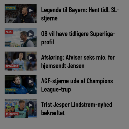
Legende til Bayern: Hent tidl. SL-
NYHEDER
►
stjerne
OB vil have tidligere Superliga-
MEDIE
►
profil
Afsløring: Afviser seks mio. for
►
hjemsendt Jensen
EKSKLUSIVT
AGF-stjerne ude af Champions
►
League-trup
NYHEDER
Trist Jesper Lindstrøm-nyhed
►
bekræftet
EKSKLUSIVT