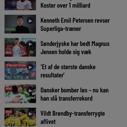
Koster over 1 milliard
Kenneth Emil Petersen revser
►
Superliga-træner
NYHEDER
Sønderjyske har bedt Magnus
►
Jensen holde sig væk
MEDIE
‘Et af de største danske
TIPSBLADET SPECIAL
►
resultater’
Dansker bomber løs – nu kan
MEDIE
►
han slå transferrekord
Vildt Brøndby-transferrygte
MEDIE
►
aflivet