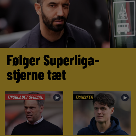
Følger Superliga-
stjerne tæt
TIPSBLADET SPECIAL
TRANSFER
►
►