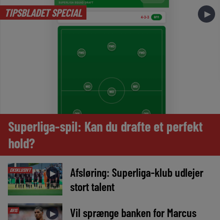
TIPSBLADET SPECIAL
►
Superliga-spil: Kan du drafte et perfekt
hold?
Afsløring: Superliga-klub udlejer
EKSKLUSIVT
►
stort talent
Vil sprænge banken for Marcus
AVIS
►