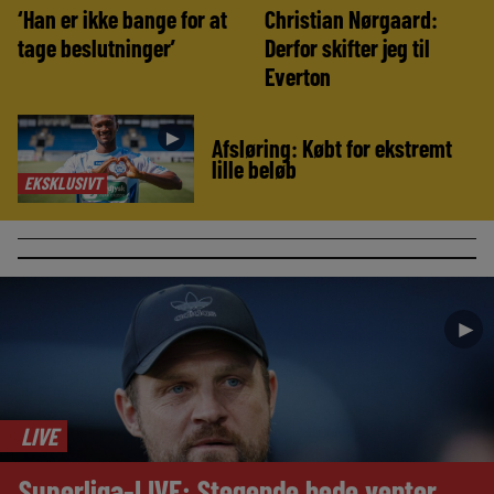
‘Han er ikke bange for at
Christian Nørgaard:
tage beslutninger’
Derfor skifter jeg til
Everton
►
Afsløring: Købt for ekstremt
lille beløb
EKSKLUSIVT
►
LIVE
Superliga-LIVE: Stegende hede venter