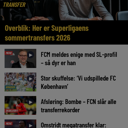
TRANSFER
Overblik: Her er Superligaens
sommertransfers 2026
FCM meldes enige med SL-profil
MEDIE
►
– så dyr er han
Stor skuffelse: ‘Vi udspillede FC
►
København’
NYHEDER
Afsløring: Bombe – FCN slår alle
►
transferrekorder
EKSKLUSIVT
Omstridt megatransfer klar:
MEDIE
►