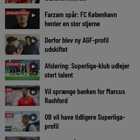
Farzam spår: FC København
TIPSBLADET SPECIAL
►
henter en stor stjerne
Derfor blev ny AGF-profil
►
udskiftet
Afsløring: Superliga-klub udlejer
EKSKLUSIVT
►
stort talent
Vil sprænge banken for Marcus
AVIS
►
Rashford
OB vil have tidligere Superliga-
MEDIE
►
profil