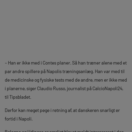
– Han er ikke med i Contes planer. Så han træner alene med et
par andre spillere på Napolis træningsanlæg. Han var med til
de medicinske og fysiske tests med de andre, men er ikke med
i planerne, siger Claudio Russo, journalist på CalcioNapoli24,
til Tipsbladet.
Derfor kan meget pege i retning af, at danskeren snarligt er
fortid i Napoli.
Bologna og Udinese er særligt blevet meldt interesseret i den