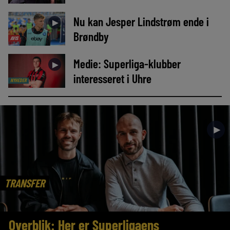
Nu kan Jesper Lindstrøm ende i
►
Brøndby
AVIS
Medie: Superliga-klubber
►
interesseret i Uhre
NYHEDER
►
TRANSFER
Overblik: Her er Superligaens