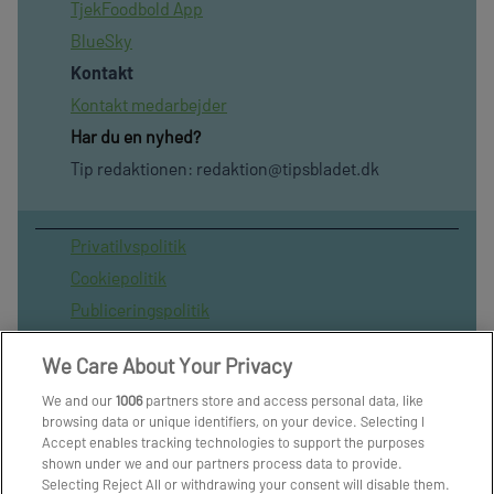
TjekFoodbold App
BlueSky
Kontakt
Kontakt medarbejder
Har du en nyhed?
Tip redaktionen:
redaktion@tipsbladet.dk
Privatilvspolitik
Cookiepolitik
Publiceringspolitik
Vilkår for brug af sitet
We Care About Your Privacy
Spil ansvarligt
We and our
1006
partners store and access personal data, like
Administrer samtykke
browsing data or unique identifiers, on your device. Selecting I
Arkiv
Accept enables tracking technologies to support the purposes
shown under we and our partners process data to provide.
Om os
Selecting Reject All or withdrawing your consent will disable them.