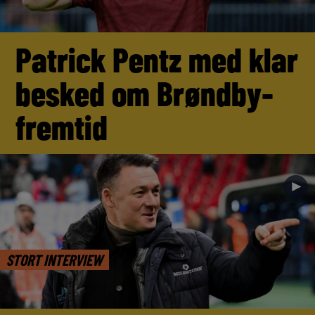
Patrick Pentz med klar
besked om Brøndby-
fremtid
►
STORT INTERVIEW