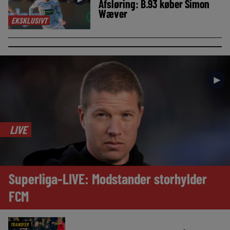
Afsløring: B.93 køber Simon
Wæver
EKSKLUSIVT
►
LIVE
Superliga-LIVE: Modstander storhylder
FCM
TRANSFER