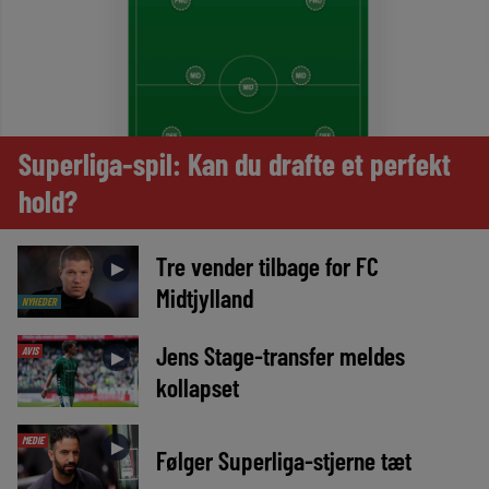
Superliga-spil: Kan du drafte et perfekt
hold?
Tre vender tilbage for FC
►
Midtjylland
NYHEDER
Jens Stage-transfer meldes
AVIS
►
kollapset
MEDIE
►
Følger Superliga-stjerne tæt