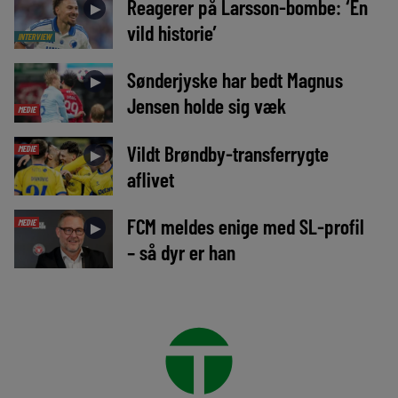
Reagerer på Larsson-bombe: ‘En
►
vild historie’
INTERVIEW
Sønderjyske har bedt Magnus
►
Jensen holde sig væk
MEDIE
Vildt Brøndby-transferrygte
MEDIE
►
aflivet
FCM meldes enige med SL-profil
MEDIE
►
– så dyr er han