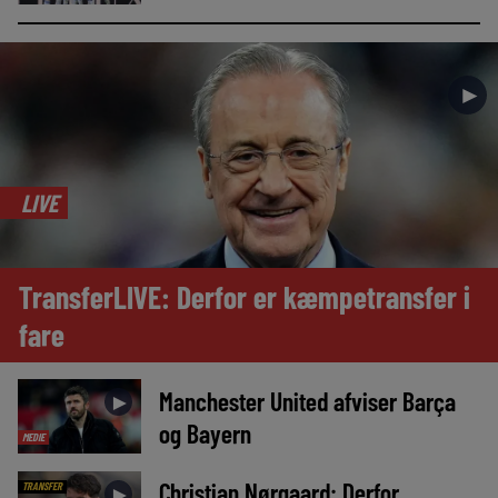
►
LIVE
TransferLIVE: Derfor er kæmpetransfer i
fare
Manchester United afviser Barça
►
og Bayern
MEDIE
Christian Nørgaard: Derfor
TRANSFER
►