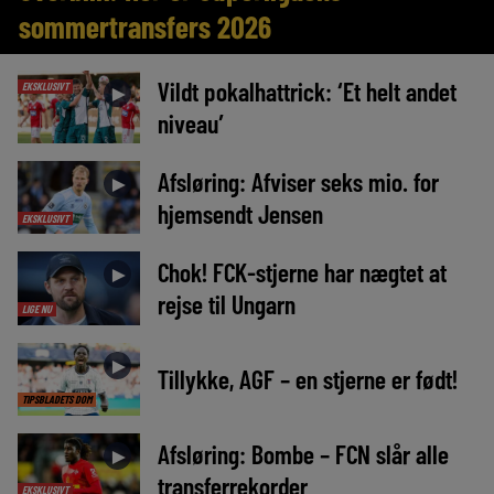
sommertransfers 2026
Vildt pokalhattrick: ‘Et helt andet
EKSKLUSIVT
►
niveau’
Afsløring: Afviser seks mio. for
►
hjemsendt Jensen
EKSKLUSIVT
Chok! FCK-stjerne har nægtet at
►
rejse til Ungarn
LIGE NU
►
Tillykke, AGF – en stjerne er født!
TIPSBLADETS DOM
Afsløring: Bombe – FCN slår alle
►
transferrekorder
EKSKLUSIVT