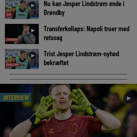
Nu kan Jesper Lindstrøm ende i
►
Brøndby
AVIS
Transferkollaps: Napoli truer med
►
retssag
TOPNYHED
Trist Jesper Lindstrøm-nyhed
►
bekræftet
EKSKLUSIVT
INTERVIEW
►