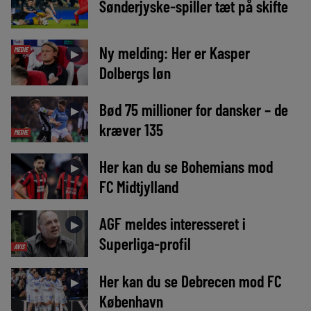
Sønderjyske-spiller tæt på skifte
Ny melding: Her er Kasper
MEDIE
►
Dolbergs løn
Bød 75 millioner for dansker – de
►
kræver 135
MEDIE
Her kan du se Bohemians mod
►
FC Midtjylland
AGF meldes interesseret i
►
Superliga-profil
AVIS
Her kan du se Debrecen mod FC
►
København