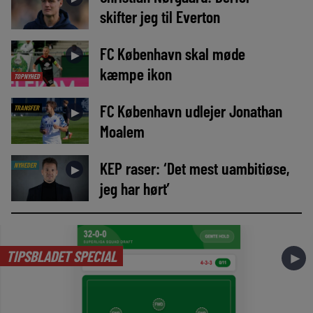
skifter jeg til Everton
FC København skal møde
►
kæmpe ikon
TOPNYHED
FC København udlejer Jonathan
TRANSFER
►
Moalem
KEP raser: ‘Det mest uambitiøse,
NYHEDER
►
jeg har hørt’
TIPSBLADET SPECIAL
►