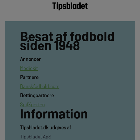
Besat af fodbold
siden 1948
Annoncer
Mediekit
Partnere
Danskfodbold.com
Bettingpartnere
SpilXperten
Information
TIpsbladet.dk udgives af
Tipsbladet ApS