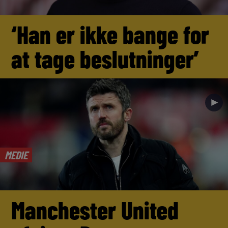
‘Han er ikke bange for
at tage beslutninger’
►
MEDIE
Manchester United