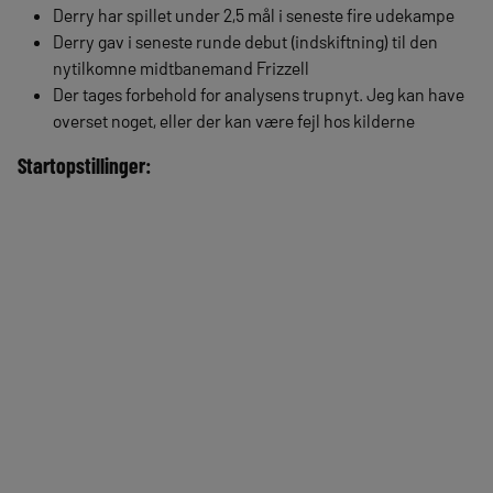
Derry har spillet under 2,5 mål i seneste fire udekampe
Derry gav i seneste runde debut (indskiftning) til den
nytilkomne midtbanemand Frizzell
Der tages forbehold for analysens trupnyt. Jeg kan have
overset noget, eller der kan være fejl hos kilderne
Startopstillinger: