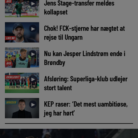
Jens Stage-transfer meldes
AVIS
►
kollapset
Chok! FCK-stjerne har nægtet at
►
rejse til Ungarn
LIGE NU
Nu kan Jesper Lindstrøm ende i
►
Brøndby
AVIS
Afsløring: Superliga-klub udlejer
EKSKLUSIVT
►
stort talent
KEP raser: ‘Det mest uambitiøse,
NYHEDER
►
jeg har hørt’