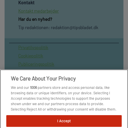
Kontakt
Kontakt medarbejder
Har du en nyhed?
Tip redaktionen:
redaktion@tipsbladet.dk
Privatilvspolitik
Cookiepolitik
Publiceringspolitik
Vilkår for brug af sitet
We Care About Your Privacy
Spil ansvarligt
We and our
1006
partners store and access personal data, like
Administrer samtykke
browsing data or unique identifiers, on your device. Selecting I
Arkiv
Accept enables tracking technologies to support the purposes
shown under we and our partners process data to provide.
Om os
Selecting Reject All or withdrawing your consent will disable them.
Skribenter
If trackers are disabled, some content and ads you see may not be
as relevant to you. You can resurface this menu to change your
I Accept
choices or withdraw consent at any time by clicking the Manage