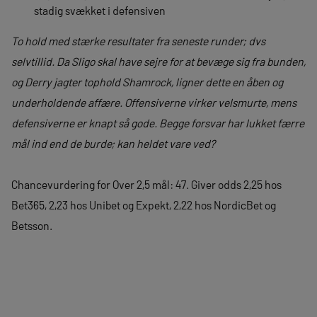
stadig svækket i defensiven
To hold med stærke resultater fra seneste runder; dvs
selvtillid. Da Sligo skal have sejre for at bevæge sig fra bunden,
og Derry jagter tophold Shamrock, ligner dette en åben og
underholdende affære. Offensiverne virker velsmurte, mens
defensiverne er knapt så gode. Begge forsvar har lukket færre
mål ind end de burde; kan heldet vare ved?
Chancevurdering for Over 2,5 mål: 47. Giver odds 2,25 hos
Bet365, 2,23 hos Unibet og Expekt, 2,22 hos NordicBet og
Betsson.