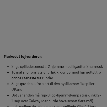
Markedet fejlvurderer:
Sligo spillede senest 2-2 hjemme mod ligaetter Shamrock
To mål af offensivtalent Hakiki der dermed har nettet tre
gange i seneste tre runder
Sligo gav debut fra start til den nytilkomne fløjspiller
O’Kane
Det var anden målrige Sligo-hjemmekamp i træk, inkl 2-
1-sejr over Galway (der burde have scoret flere mål)
Ind i mellem de to hjemmekamp spillede Sligo 1-1 hos