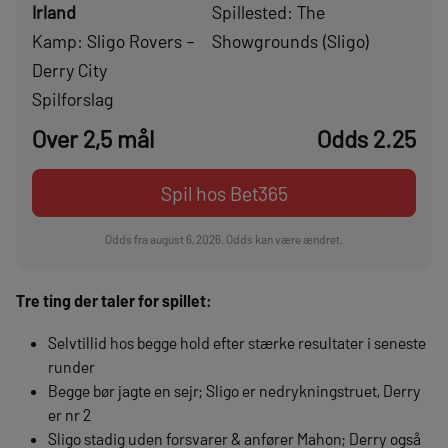
Irland
Spillested: The
Kamp: Sligo Rovers –
Showgrounds (Sligo)
Derry City
Spilforslag
Over 2,5 mål
Odds 2.25
Spil hos Bet365
Odds fra august 6, 2026. Odds kan være ændret.
Tre ting der taler for spillet:
Selvtillid hos begge hold efter stærke resultater i seneste
runder
Begge bør jagte en sejr; Sligo er nedrykningstruet, Derry
er nr 2
Sligo stadig uden forsvarer & anfører Mahon; Derry også