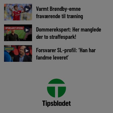
Varmt Brøndby-emne
►
fraværende til træning
Dommerekspert: Her manglede
TIPSBLADET SPECIAL
►
der to straffespark!
Forsvarer SL-profil: ‘Han har
NYHEDER
►
fandme leveret’