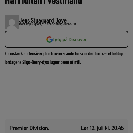
Mål i luften i Vestirland
Jens Stuagaard Bøye
Bettingekspert, tipsredaktør, journalist
følg på Discover
Formstærke offensiver plus fraværsramte forsvar der har været heldige:
lørdagens Sligo-Derry-dyst lugter pænt af mål.
Premier Division,
Lør 12. juli kl. 20.45