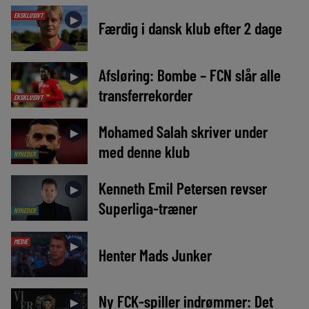
EKSKLUSIVT
►
Færdig i dansk klub efter 2 dage
Afsløring: Bombe – FCN slår alle
►
transferrekorder
EKSKLUSIVT
Mohamed Salah skriver under
►
med denne klub
NYHEDER
Kenneth Emil Petersen revser
►
Superliga-træner
NYHEDER
MEDIE
►
Henter Mads Junker
Ny FCK-spiller indrømmer: Det
►