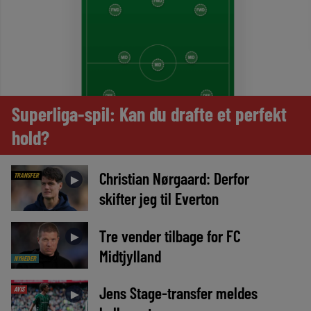
Superliga-spil: Kan du drafte et perfekt
hold?
Christian Nørgaard: Derfor
TRANSFER
►
skifter jeg til Everton
Tre vender tilbage for FC
►
Midtjylland
NYHEDER
Jens Stage-transfer meldes
AVIS
►