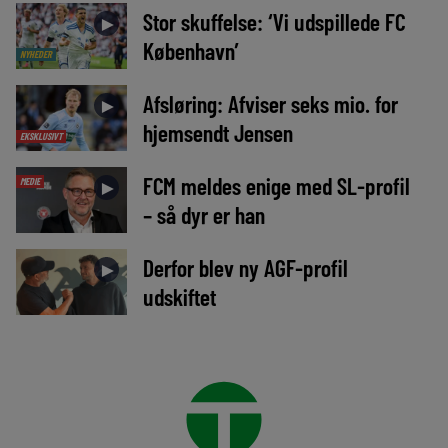
Stor skuffelse: ‘Vi udspillede FC
►
København’
NYHEDER
Afsløring: Afviser seks mio. for
►
hjemsendt Jensen
EKSKLUSIVT
FCM meldes enige med SL-profil
MEDIE
►
– så dyr er han
Derfor blev ny AGF-profil
►
udskiftet