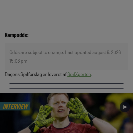
Kampodds:
Odds are subject to change. Last updated august 6, 2026
15:03 pm
Dagens Spilforslag er leveret af
SpilXperten
.
INTERVIEW
►