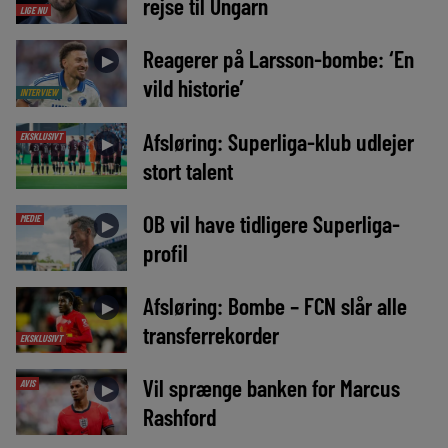
rejse til Ungarn
LIGE NU
Reagerer på Larsson-bombe: ‘En
►
vild historie’
INTERVIEW
Afsløring: Superliga-klub udlejer
EKSKLUSIVT
►
stort talent
OB vil have tidligere Superliga-
MEDIE
►
profil
Afsløring: Bombe – FCN slår alle
►
transferrekorder
EKSKLUSIVT
Vil sprænge banken for Marcus
AVIS
►
Rashford