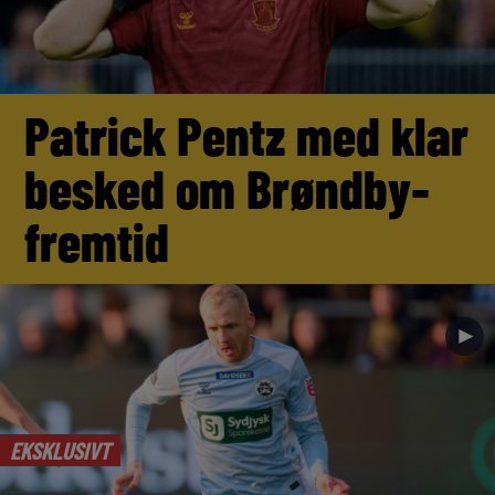
Patrick Pentz med klar
besked om Brøndby-
fremtid
►
EKSKLUSIVT