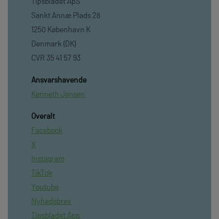
Tipsbladet ApS
Sankt Annæ Plads 28
1250 København K
Denmark (DK)
CVR 35 41 57 93
Ansvarshavende
Kenneth Jensen
Overalt
Facebook
X
Instagram
TikTok
Youtube
Nyhedsbrev
Tipsbladet App