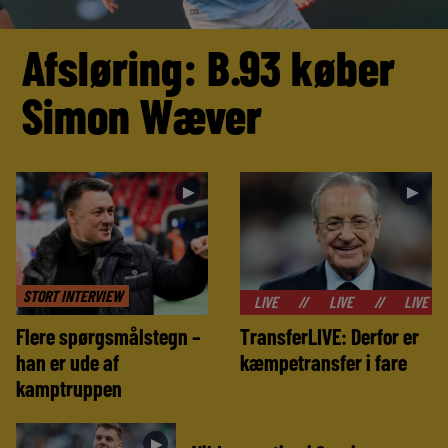
Afsløring: B.93 køber
Simon Wæver
►
►
STORT INTERVIEW
//
LIVE
//
LIVE
//
LIVE
//
LIVE
Flere spørgsmålstegn –
TransferLIVE: Derfor er
han er ude af
kæmpetransfer i fare
kamptruppen
►