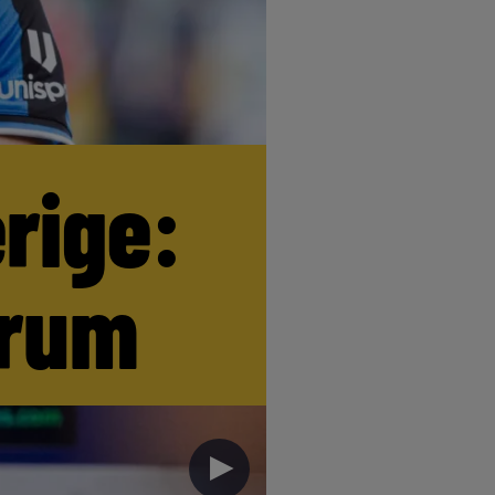
erige:
trum
►