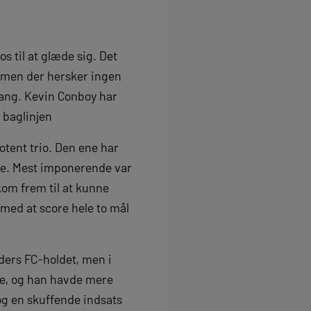
s til at glæde sig. Det
, men der hersker ingen
dgang. Kevin Conboy har
 baglinjen
otent trio. Den ene har
ele. Mest imponerende var
om frem til at kunne
med at score hele to mål
ders FC-holdet, men i
øre, og han havde mere
og en skuffende indsats