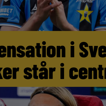
ensation i Sv
er står i cen