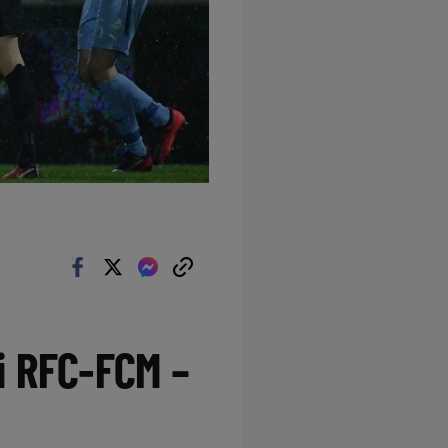
i RFC-FCM –