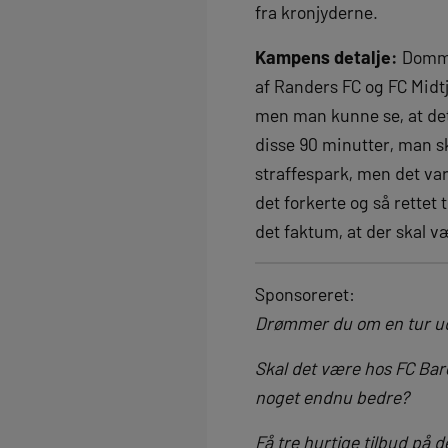
fra kronjyderne.
Kampens detalje:
Domme
af Randers FC og FC Midt
men man kunne se, at de
disse 90 minutter, man sk
straffespark, men det var 
det forkerte og så rette
det faktum, at der skal væ
Sponsoreret:
Drømmer du om en tur ud 
Skal det være hos FC Bar
noget endnu bedre?
Få tre hurtige tilbud på d