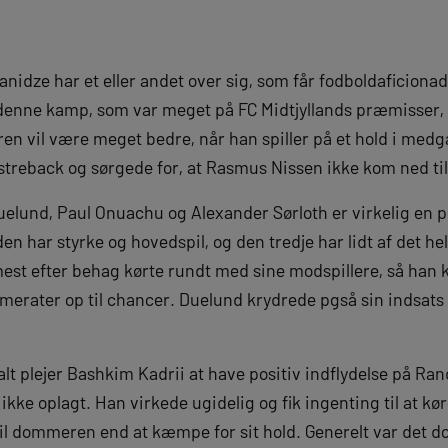
nidze har et eller andet over sig, som får fodboldaficionado
t i denne kamp, som var meget på FC Midtjyllands præmisser
leren vil være meget bedre, når han spiller på et hold i me
streback og sørgede for, at Rasmus Nissen ikke kom ned til
uelund, Paul Onuachu og Alexander Sørloth er virkelig en p
en har styrke og hovedspil, og den tredje har lidt af det h
st efter behag kørte rundt med sine modspillere, så han k
erater op til chancer. Duelund krydrede pgså sin indsats 
lt plejer Bashkim Kadrii at have positiv indflydelse på Ran
kke oplagt. Han virkede ugidelig og fik ingenting til at k
til dommeren end at kæmpe for sit hold. Generelt var det d