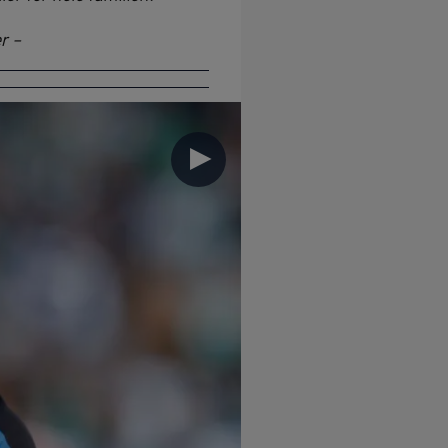
r –
►