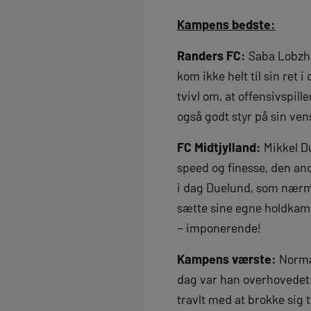
Kampens bedste:
Randers FC:
Saba Lobzha
kom ikke helt til sin re
tvivl om, at offensivspil
også godt styr på sin ven
FC Midtjylland:
Mikkel D
speed og finesse, den and
i dag Duelund, som nærme
sætte sine egne holdkamm
– imponerende!
Kampens værste:
Norma
dag var han overhovedet i
travlt med at brokke sig 