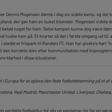
r Dennis Mogensen dømte i dag sin sidste kamp, og det ble
jylland, der gav ham en buket blomster. Mogensen vidste de
t betød noget for ham. Selve kampen kunne dog være dømt 
al huske ham på. Et kvarter så det i første omgang ud til, at
i stedet et frispark til Randers FC. Han har givetvis hørt ‘
t til den korrekte dom efter kommunikation med linjevogter
re klarhed i disse situationer.
i Europa for at opleve den fede fodboldstemning på et af d
celona, Real Madrid, Manchester United, Liverpool, Chelsea
en perfekte fodboldtur for dig og vennerne, for far og søn el