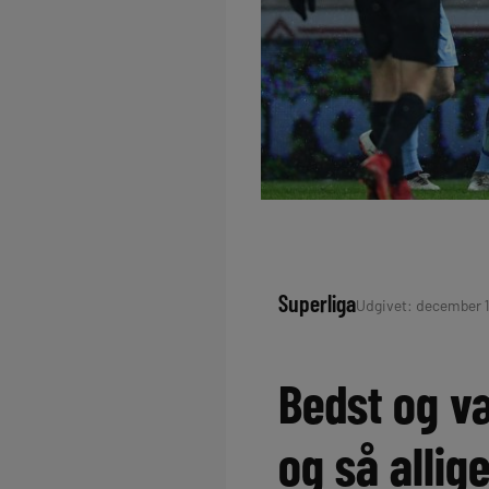
Superliga
Udgivet: december 11
Bedst og v
og så allig