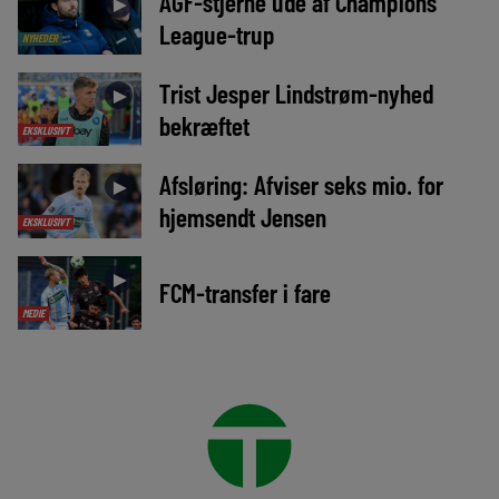
AGF-stjerne ude af Champions
►
League-trup
NYHEDER
Trist Jesper Lindstrøm-nyhed
►
bekræftet
EKSKLUSIVT
Afsløring: Afviser seks mio. for
►
hjemsendt Jensen
EKSKLUSIVT
►
FCM-transfer i fare
MEDIE