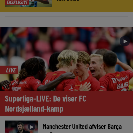
EKSKLUSIVT
►
LIVE
Superliga-LIVE: De viser FC
Nordsjælland-kamp
Manchester United afviser Barça
►