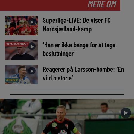
MERE OM
Superliga-LIVE: De viser FC
►
Nordsjælland-kamp
‘Han er ikke bange for at tage
TIPSBLADET SPECIAL
►
beslutninger’
Reagerer på Larsson-bombe: ‘En
►
vild historie’
INTERVIEW
►