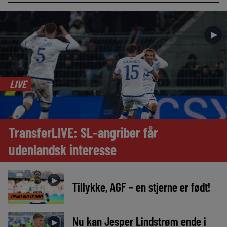
►
LIVE
TransferLIVE: SL-angriber får
udenlandsk interesse
►
Tillykke, AGF – en stjerne er født!
TIPSBLADETS DOM
Nu kan Jesper Lindstrøm ende i
►