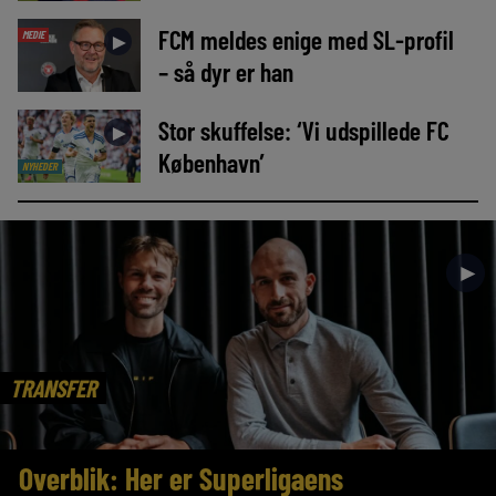
FCM meldes enige med SL-profil
MEDIE
►
– så dyr er han
Stor skuffelse: ‘Vi udspillede FC
►
København’
NYHEDER
►
TRANSFER
Overblik: Her er Superligaens