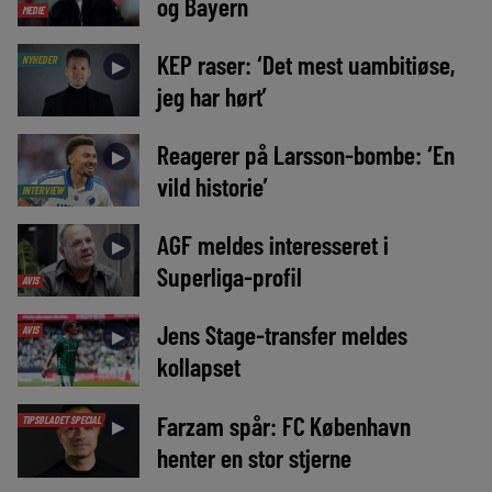
og Bayern
MEDIE
KEP raser: ‘Det mest uambitiøse,
NYHEDER
►
jeg har hørt’
Reagerer på Larsson-bombe: ‘En
►
vild historie’
INTERVIEW
AGF meldes interesseret i
►
Superliga-profil
AVIS
Jens Stage-transfer meldes
AVIS
►
kollapset
Farzam spår: FC København
TIPSBLADET SPECIAL
►
henter en stor stjerne