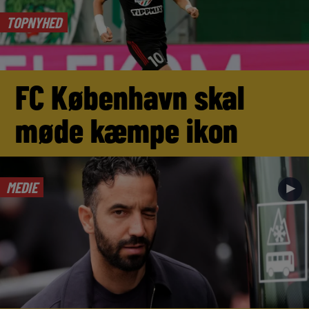
TOPNYHED
FC København skal
møde kæmpe ikon
MEDIE
►