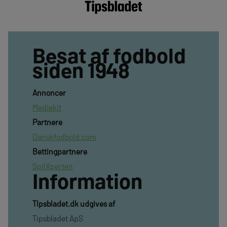
Besat af fodbold
siden 1948
Annoncer
Mediekit
Partnere
Danskfodbold.com
Bettingpartnere
SpilXperten
Information
TIpsbladet.dk udgives af
Tipsbladet ApS