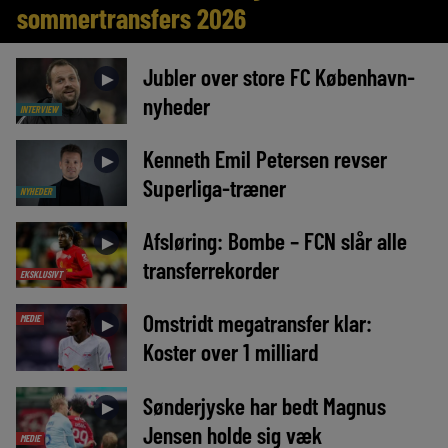
sommertransfers 2026
Jubler over store FC København-
►
nyheder
INTERVIEW
Kenneth Emil Petersen revser
►
Superliga-træner
NYHEDER
Afsløring: Bombe – FCN slår alle
►
transferrekorder
EKSKLUSIVT
Omstridt megatransfer klar:
MEDIE
►
Koster over 1 milliard
Sønderjyske har bedt Magnus
►
Jensen holde sig væk
MEDIE