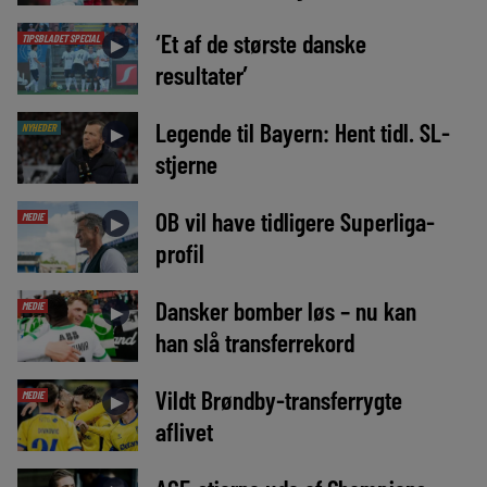
‘Et af de største danske
TIPSBLADET SPECIAL
►
resultater’
Legende til Bayern: Hent tidl. SL-
NYHEDER
►
stjerne
OB vil have tidligere Superliga-
MEDIE
►
profil
Dansker bomber løs – nu kan
MEDIE
►
han slå transferrekord
Vildt Brøndby-transferrygte
MEDIE
►
aflivet