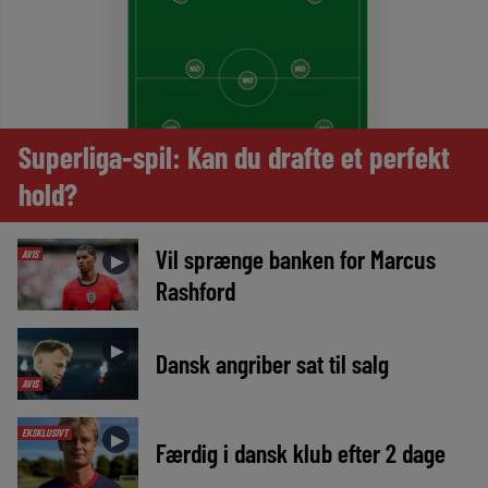
Superliga-spil: Kan du drafte et perfekt
hold?
Vil sprænge banken for Marcus
AVIS
►
Rashford
►
Dansk angriber sat til salg
AVIS
EKSKLUSIVT
►
Færdig i dansk klub efter 2 dage