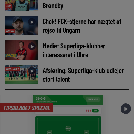
Brøndby
AVIS
Chok! FCK-stjerne har nægtet at
►
rejse til Ungarn
LIGE NU
Medie: Superliga-klubber
►
interesseret i Uhre
NYHEDER
Afsløring: Superliga-klub udlejer
EKSKLUSIVT
►
stort talent
TIPSBLADET SPECIAL
►