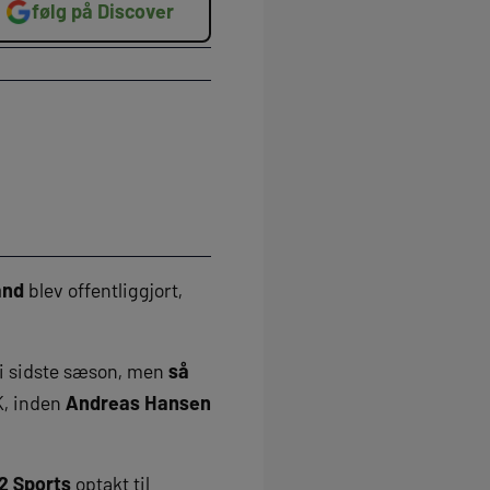
følg på Discover
and
blev offentliggjort,
 i sidste sæson, men
så
K, inden
Andreas Hansen
2 Sports
optakt til