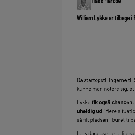
Mads Marboe
William Lykke er tilbage 
Da startopstillingerne t
kunne man notere sig, a
Lykke
fik også chancen
a
uheldig ud
i flere situa
så fik pladsen i buret tilb
Lars Jacobsen er alligev