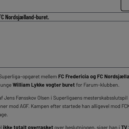
i FC Nordsjælland-buret.
il Superliga-opgøret mellem
FC Fredericia og FC Nordsjæll
t unge
William Lykke vogter buret
for Farum-klubben.
f Jens Fønsskov Olsen i Superligaens mesterskabsslutspil
tioner mod AGF. Kampen efter startede han alligevel mod FC
age.
el
ikke totalt overrasket
over beslutningen, siger han i
TV 