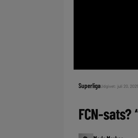
Superliga
Udgivet: juli 20, 2025
FCN-sats? “