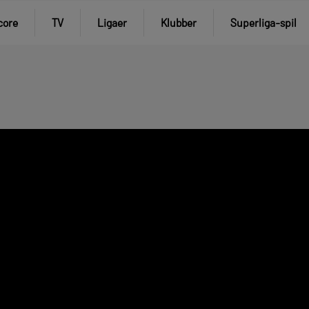
core
TV
Ligaer
Klubber
Superliga-spil