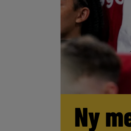
Ny me