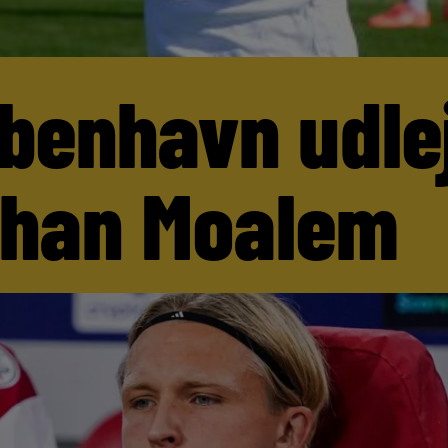
benhavn udle
than Moalem