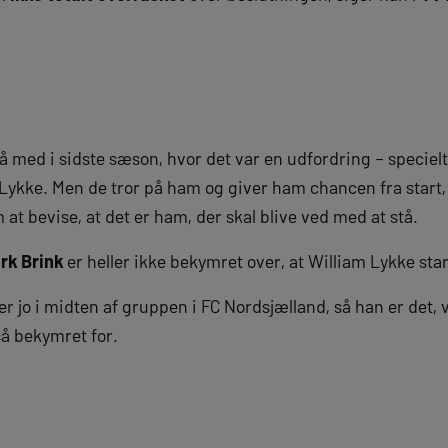
å med i sidste sæson, hvor det var en udfordring – speciel
Lykke. Men de tror på ham og giver ham chancen fra start, 
m at bevise, at det er ham, der skal blive ved med at stå.
rk Brink
er heller ikke bekymret over, at William Lykke st
er jo i midten af gruppen i FC Nordsjælland, så han er det, v
så bekymret for.