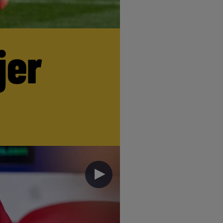
jer
►