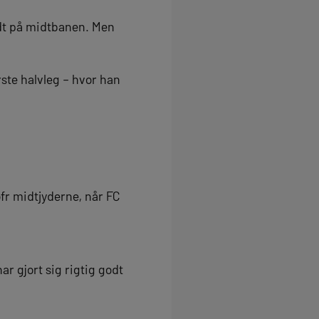
dt på midtbanen. Men
rste halvleg – hvor han
ofr midtjyderne, når FC
r gjort sig rigtig godt