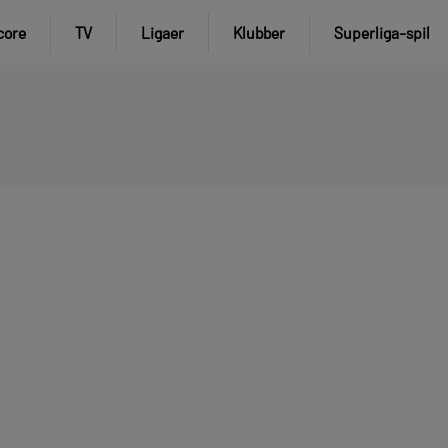
core
TV
Ligaer
Klubber
Superliga-spil