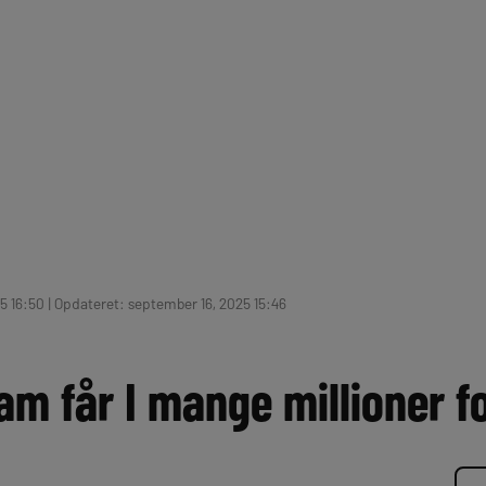
5 16:50 | Opdateret: september 16, 2025 15:46
am får I mange millioner fo