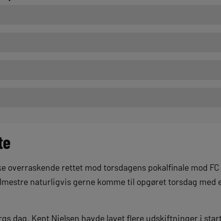
te
ikke overraskende rettet mod torsdagens pokalfinale mod F
almestre naturligvis gerne komme til opgøret torsdag med
gs dag. Kent Nielsen havde lavet flere udskiftninger i start