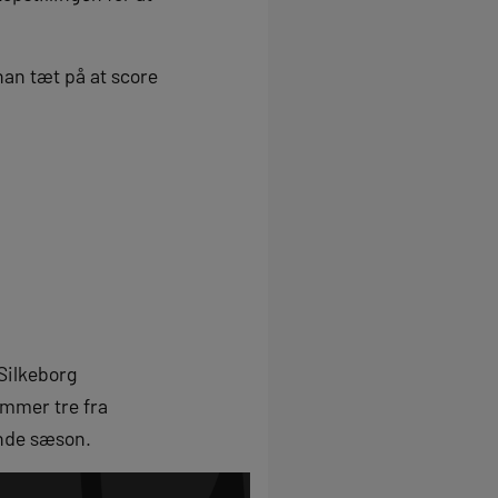
han tæt på at score
 Silkeborg
ummer tre fra
ende sæson.