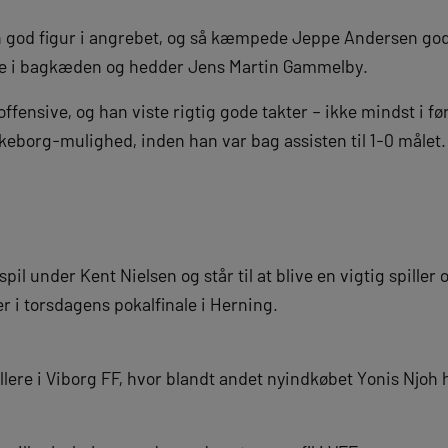
 god figur i angrebet, og så kæmpede Jeppe Andersen go
ede i bagkæden og hedder Jens Martin Gammelby.
offensive, og han viste rigtig gode takter – ikke mindst i fø
lkeborg-mulighed, inden han var bag assisten til 1-0 målet.
il under Kent Nielsen og står til at blive en vigtig spiller 
i torsdagens pokalfinale i Herning.
lere i Viborg FF, hvor blandt andet nyindkøbet Yonis Njoh ha