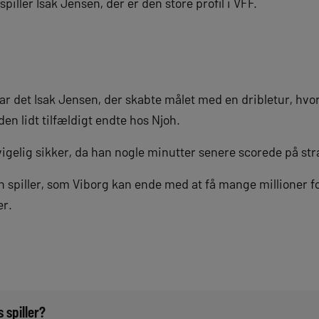
piller Isak Jensen, der er den store profil i VFF.
 var det Isak Jensen, der skabte målet med en dribletur, hv
den lidt tilfældigt endte hos Njoh.
igelig sikker, da han nogle minutter senere scorede på straf
n spiller, som Viborg kan ende med at få mange millioner fo
er.
spiller?