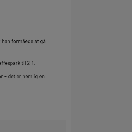
or han formåede at gå
fespark til 2-1.
r – det er nemlig en