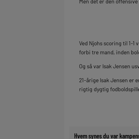
Men det er den offensive s
Ved Njohs scoring til 1-1
forbi tre mand, inden bol
Og så var Isak Jensen usv
21-årige Isak Jensen er e
rigtig dygtig fodboldspill
Hvem synes du var kampens 