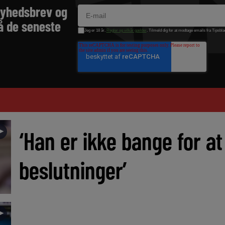
nyhedsbrev og
å de seneste
Jeg er 18 år.
Regler og vilkår gælder
. Tilmeld dig for at modtage emails fra Tipsbla
►
‘Han er ikke bange for at
beslutninger’
►