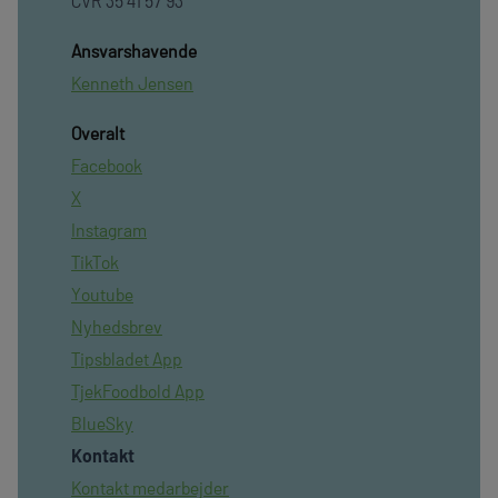
CVR 35 41 57 93
Ansvarshavende
Kenneth Jensen
Overalt
Facebook
X
Instagram
TikTok
Youtube
Nyhedsbrev
Tipsbladet App
TjekFoodbold App
BlueSky
Kontakt
Kontakt medarbejder