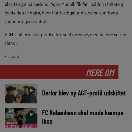
blev fanget på hælene. Agon Mucolli fik fat i bolden i feltet og
lagde den til højre, hvor Patrick Egelund stod og sparkede
reduceringen i nettet.
FCN-spillerne var pludselig noget nervøse, men halede sejren
i land.
/ritzau/
MERE OM
►
Derfor blev ny AGF-profil udskiftet
FC København skal møde kæmpe
►
ikon
TOPNYHED