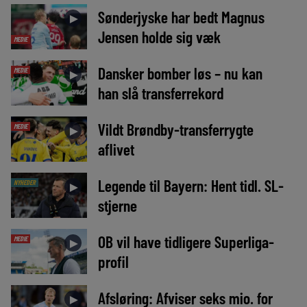
Sønderjyske har bedt Magnus
►
Jensen holde sig væk
MEDIE
Dansker bomber løs – nu kan
MEDIE
►
han slå transferrekord
Vildt Brøndby-transferrygte
MEDIE
►
aflivet
Legende til Bayern: Hent tidl. SL-
NYHEDER
►
stjerne
OB vil have tidligere Superliga-
MEDIE
►
profil
Afsløring: Afviser seks mio. for
►