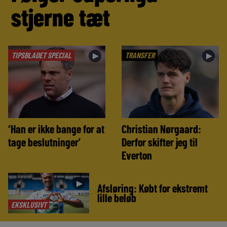
stjerne tæt
TIPSBLADET SPECIAL
TRANSFER
►
►
‘Han er ikke bange for at
Christian Nørgaard:
tage beslutninger’
Derfor skifter jeg til
Everton
►
Afsløring: Købt for ekstremt
lille beløb
EKSKLUSIVT