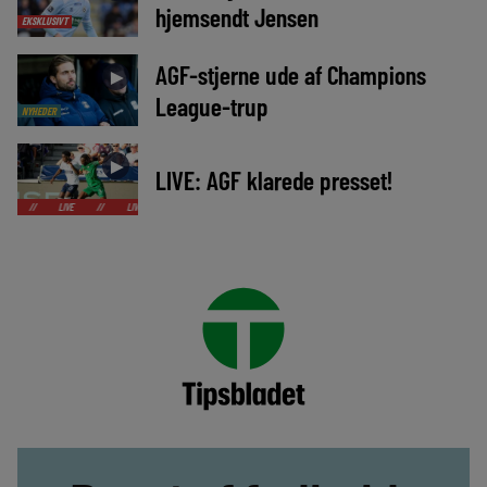
hjemsendt Jensen
EKSKLUSIVT
AGF-stjerne ude af Champions
►
League-trup
NYHEDER
►
LIVE: AGF klarede presset!
LIVE
//
LIVE
//
LIVE
//
LIVE
//
LIVE
//
LIVE
//
LIVE
//
LIV