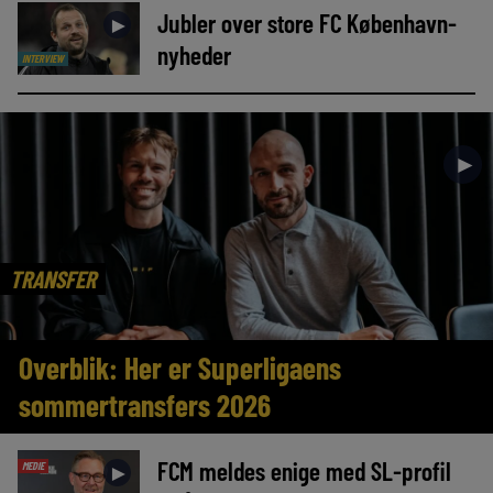
Jubler over store FC København-
►
nyheder
INTERVIEW
►
TRANSFER
Overblik: Her er Superligaens
sommertransfers 2026
FCM meldes enige med SL-profil
MEDIE
►