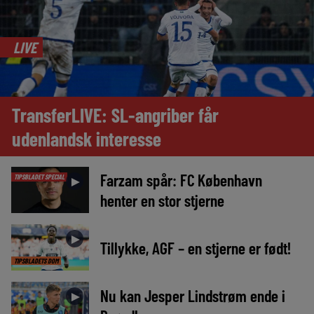
LIVE
TransferLIVE: SL-angriber får
udenlandsk interesse
Farzam spår: FC København
TIPSBLADET SPECIAL
►
henter en stor stjerne
►
Tillykke, AGF – en stjerne er født!
TIPSBLADETS DOM
Nu kan Jesper Lindstrøm ende i
►