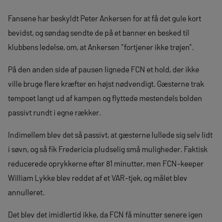
Fansene har beskyldt Peter Ankersen for at få det gule kort
bevidst, og søndag sendte de på et banner en besked til
klubbens ledelse, om, at Ankersen “fortjener ikke trøjen”.
På den anden side af pausen lignede FCN et hold, der ikke
ville bruge flere kræfter en højst nødvendigt. Gæsterne trak
tempoet langt ud af kampen og flyttede mestendels bolden
passivt rundt i egne rækker.
Indimellem blev det så passivt, at gæsterne lullede sig selv lidt
i søvn, og så fik Fredericia pludselig små muligheder. Faktisk
reducerede oprykkerne efter 81 minutter, men FCN-keeper
William Lykke blev reddet af et VAR-tjek, og målet blev
annulleret.
Det blev det imidlertid ikke, da FCN få minutter senere igen