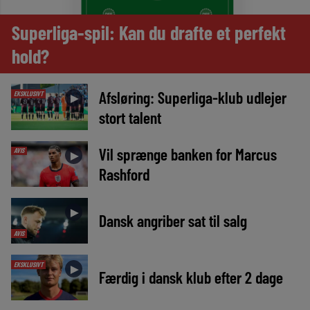
Superliga-spil: Kan du drafte et perfekt
hold?
Afsløring: Superliga-klub udlejer
EKSKLUSIVT
►
stort talent
Vil sprænge banken for Marcus
AVIS
►
Rashford
►
Dansk angriber sat til salg
AVIS
EKSKLUSIVT
►
Færdig i dansk klub efter 2 dage