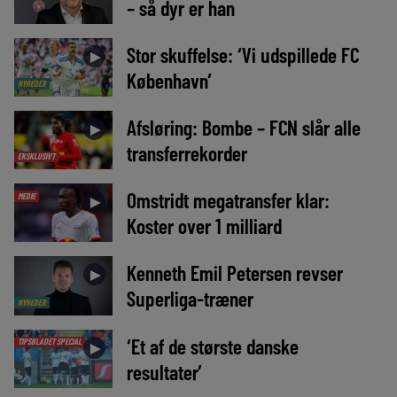
– så dyr er han
Stor skuffelse: ‘Vi udspillede FC
►
København’
NYHEDER
Afsløring: Bombe – FCN slår alle
►
transferrekorder
EKSKLUSIVT
Omstridt megatransfer klar:
MEDIE
►
Koster over 1 milliard
Kenneth Emil Petersen revser
►
Superliga-træner
NYHEDER
‘Et af de største danske
TIPSBLADET SPECIAL
►
resultater’