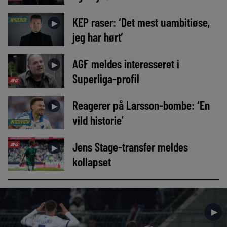
KEP raser: ‘Det mest uambitiøse,
NYHEDER
►
jeg har hørt’
AGF meldes interesseret i
►
Superliga-profil
AVIS
Reagerer på Larsson-bombe: ‘En
►
vild historie’
INTERVIEW
Jens Stage-transfer meldes
AVIS
►
kollapset
►