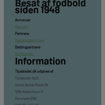
Besat af fodbold
siden 1948
Annoncer
Mediekit
Partnere
Danskfodbold.com
Bettingpartnere
SpilXperten
Information
TIpsbladet.dk udgives af
Tipsbladet ApS
Sankt Annæ Plads 28
1250 København K
Denmark (DK)