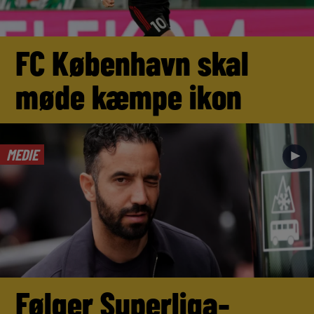
FC København skal
møde kæmpe ikon
MEDIE
►
Følger Superliga-