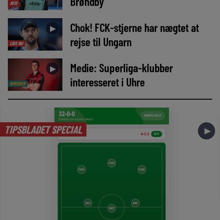
Brøndby
AVIS
Chok! FCK-stjerne har nægtet at
►
rejse til Ungarn
LIGE NU
Medie: Superliga-klubber
►
interesseret i Uhre
NYHEDER
TIPSBLADET SPECIAL
►