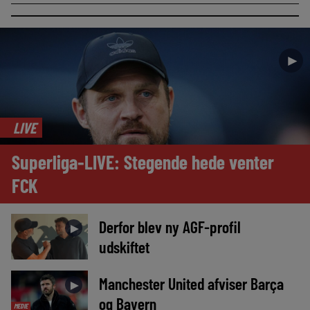
►
LIVE
Superliga-LIVE: Stegende hede venter
FCK
Derfor blev ny AGF-profil
►
udskiftet
Manchester United afviser Barça
►
og Bayern
MEDIE