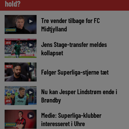
hold?
Tre vender tilbage for FC
►
Midtjylland
NYHEDER
Jens Stage-transfer meldes
AVIS
►
kollapset
MEDIE
►
Følger Superliga-stjerne tæt
Nu kan Jesper Lindstrøm ende i
►
Brøndby
AVIS
Medie: Superliga-klubber
►
interesseret i Uhre
NYHEDER