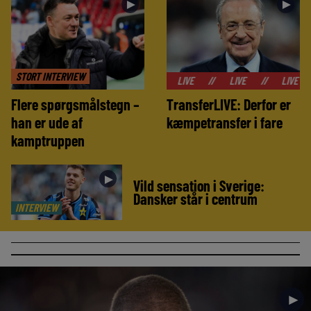
►
►
STORT INTERVIEW
//
LIVE
//
LIVE
//
LIVE
//
LIVE
Flere spørgsmålstegn –
TransferLIVE: Derfor er
han er ude af
kæmpetransfer i fare
kamptruppen
►
Vild sensation i Sverige:
Dansker står i centrum
INTERVIEW
►