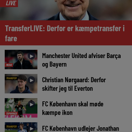
LIVE
TransferLIVE: Derfor er kæmpetransfer i
fare
Manchester United afviser Barça
►
og Bayern
MEDIE
Christian Nørgaard: Derfor
TRANSFER
►
skifter jeg til Everton
FC København skal møde
►
kæmpe ikon
TOPNYHED
FC København udlejer Jonathan
TRANSFER
►