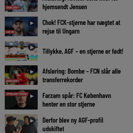
hjemsendt Jensen
EKSKLUSIVT
Chok! FCK-stjerne har nægtet at
►
rejse til Ungarn
LIGE NU
►
Tillykke, AGF – en stjerne er født!
TIPSBLADETS DOM
Afsløring: Bombe – FCN slår alle
►
transferrekorder
EKSKLUSIVT
Farzam spår: FC København
TIPSBLADET SPECIAL
►
henter en stor stjerne
Derfor blev ny AGF-profil
►
udskiftet