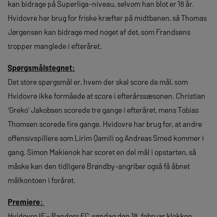
kan bidrage på Superliga-niveau, selvom han blot er 18 år.
Hvidovre har brug for friske kræfter på midtbanen, så Thomas
Jørgensen kan bidrage med noget af det, som Frandsens
tropper manglede i efteråret.
Spørgsmålstegnet:
Det store spørgsmål er, hvem der skal score de mål, som
Hvidovre ikke formåede at score i efterårssæsonen. Christian
'Greko' Jakobsen scorede tre gange i efteråret, mens Tobias
Thomsen scorede fire gange. Hvidovre har brug for, at andre
offensivspillere som Lirim Qamili og Andreas Smed kommer i
gang. Simon Makienok har scoret en del mål i opstarten, så
måske kan den tidligere Brøndby-angriber også få åbnet
målkontoen i foråret.
Premiere:
Hvidovre IF – Randers FC, søndag den 18. februar klokken