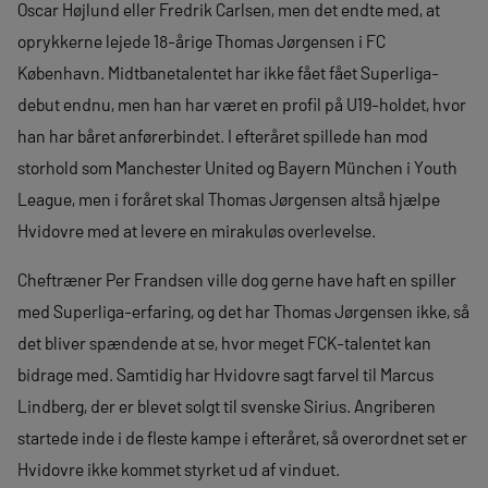
Oscar Højlund eller Fredrik Carlsen, men det endte med, at
oprykkerne lejede 18-årige Thomas Jørgensen i FC
København. Midtbanetalentet har ikke fået fået Superliga-
debut endnu, men han har været en profil på U19-holdet, hvor
han har båret anførerbindet. I efteråret spillede han mod
storhold som Manchester United og Bayern München i Youth
League, men i foråret skal Thomas Jørgensen altså hjælpe
Hvidovre med at levere en mirakuløs overlevelse.
Cheftræner Per Frandsen ville dog gerne have haft en spiller
med Superliga-erfaring, og det har Thomas Jørgensen ikke, så
det bliver spændende at se, hvor meget FCK-talentet kan
bidrage med. Samtidig har Hvidovre sagt farvel til Marcus
Lindberg, der er blevet solgt til svenske Sirius. Angriberen
startede inde i de fleste kampe i efteråret, så overordnet set er
Hvidovre ikke kommet styrket ud af vinduet.