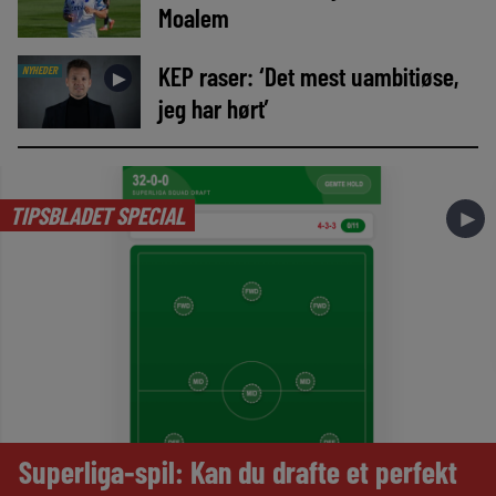
Moalem
KEP raser: ‘Det mest uambitiøse,
NYHEDER
►
jeg har hørt’
TIPSBLADET SPECIAL
►
Superliga-spil: Kan du drafte et perfekt