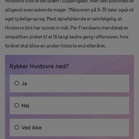
Hvidovre ville få det svært i Superligaen, men den pointhøst er
alligevel overraskende mager. Målscoren på 9-35 taler også sit
eget tydelige sprog. Mest iøjnefaldende er selvfølgelig, at
Hvidovre blot har scoret ni mål. Per Frandsens mandskab er
simpelthen pisket til at få langt bedre gang i offensiven, hvis
foråret skal blive en anden historie end efteråret.