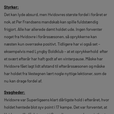
Styrker:
Det kan lyde absurd, men Hvidovres største fordel i foråret er
nok, at Per Frandsens mandskab kan spille fuldstændig
frigjort. Alle har allerede dømt holdet ude. Ingen forventer
noget fra Hvidovre i forårssæsonen, så oprykkerne kan
næsten kun overraske positivt. Tidligere har vi også set –
eksempelvis med Lyngby Boldklub – at et oprykkerhold efter
et svært efterår har haft godt af en vinterpause. Måske har
Hvidovre fået lagt lidt afstand til efterårssæsonen og måske
har holdet fra Vestegnen lært nogle nyttige lektioner, som de
nu kan drage fordel af.
Svagheder:
Hvidovre var Superligaens klart dårligste hold i efteråret, hvor
holdet hentede blot syv point i 17 kampe. Det var forventet, at