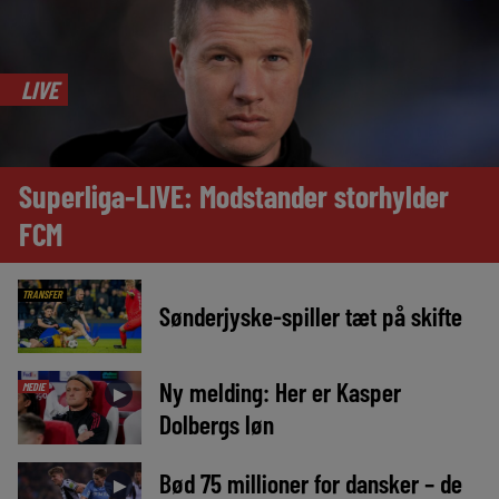
LIVE
Superliga-LIVE: Modstander storhylder
FCM
TRANSFER
Sønderjyske-spiller tæt på skifte
Ny melding: Her er Kasper
MEDIE
►
Dolbergs løn
Bød 75 millioner for dansker – de
►