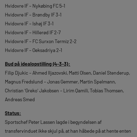
Hvidovre IF – Nykøbing FC 5-1
Hvidovre IF – Brøndby IF 3-1
Hvidovre IF – Ishøj IF 3-1
Hvidovre IF – Hillerød IF 2-7
Hvidovre IF – FC Surxon Termiz 2-2
Hvidovre IF – Oeksadriya 2-1
Bud på idealopstilling (4-3-3):
Filip Djukic – Ahmed Iljazovski, Matti Olsen, Daniel Stenderup,
Magnus Fredslund – Jonas Gemmer, Martin Spelmann,
Christian 'Greko' Jakobsen – Lirim Qamili, Tobias Thomsen,
Andreas Smed
Status:
Sportschef Peter Lassen lagde i begyndelsen af
transfervinduet ikke skjul på, at han håbede på at hente enten