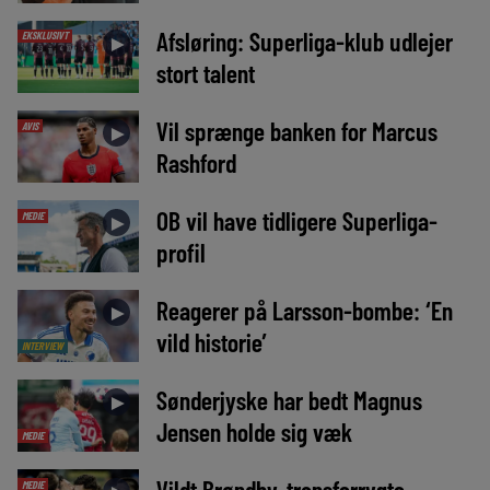
Afsløring: Superliga-klub udlejer
EKSKLUSIVT
►
stort talent
Vil sprænge banken for Marcus
AVIS
►
Rashford
OB vil have tidligere Superliga-
MEDIE
►
profil
Reagerer på Larsson-bombe: ‘En
►
vild historie’
INTERVIEW
Sønderjyske har bedt Magnus
►
Jensen holde sig væk
MEDIE
Vildt Brøndby-transferrygte
MEDIE