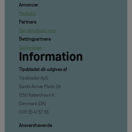
Annoncer
Mediekit
Partnere
Danskfodbold.com
Bettingpartnere
SpilXperten
Information
TIpsbladet.dk udgives af
Tipsbladet ApS
Sankt Annæ Plads 28
1250 København K
Denmark (DK)
CVR 35 41 57 93
Ansvarshavende