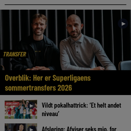
►
TRANSFER
Overblik: Her er Superligaens
sommertransfers 2026
Vildt pokalhattrick: ‘Et helt andet
EKSKLUSIVT
►
niveau’
Afsløring: Afviser seks mio. for
►