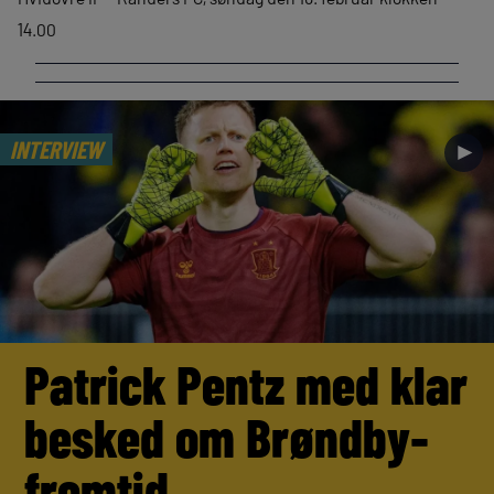
14.00
INTERVIEW
►
Patrick Pentz med klar
besked om Brøndby-
fremtid