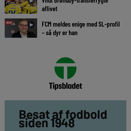
►
aflivet
FCM meldes enige med SL-profil
MEDIE
►
– så dyr er han
Besat af fodbold
siden 1948