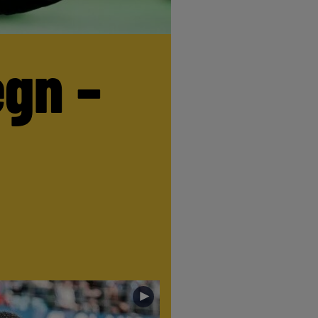
egn –
►