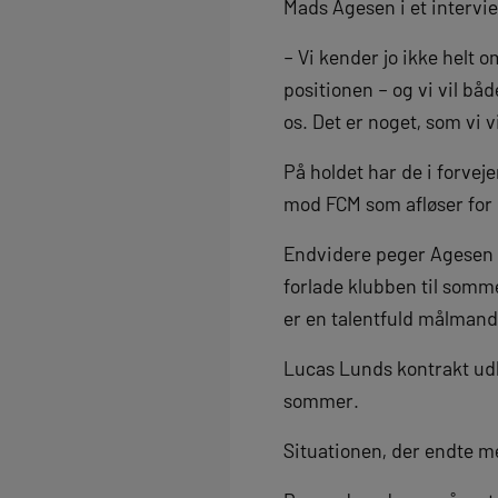
Mads Agesen i et intervi
– Vi kender jo ikke helt
positionen – og vi vil b
os. Det er noget, som v
På holdet har de i forvej
mod FCM som afløser for
Endvidere peger Agesen p
forlade klubben til somm
er en talentfuld målmand,
Lucas Lunds kontrakt udl
sommer.
Situationen, der endte me