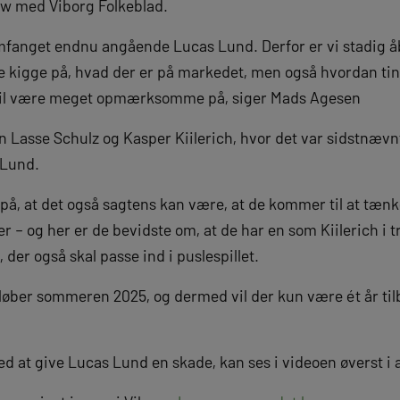
ew med Viborg Folkeblad.
 omfanget endnu angående Lucas Lund. Derfor er vi stadig 
åde kigge på, hvad der er på markedet, men også hvordan ti
i vil være meget opmærksomme på, siger Mads Agesen
en Lasse Schulz og Kasper Kiilerich, hvor det var sidstnæv
 Lund.
å, at det også sagtens kan være, at de kommer til at tænk
er – og her er de bevidste om, at de har en som Kiilerich 
 der også skal passe ind i puslespillet.
øber sommeren 2025, og dermed vil der kun være ét år tilba
d at give Lucas Lund en skade, kan ses i videoen øverst i a