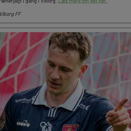
rænerjagt i gang i Viborg.
Læs mere om det her.
 Viborg FF