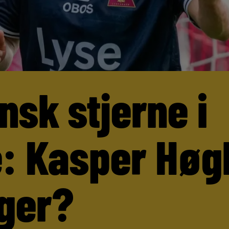
nsk stjerne i
: Kasper Høg
ger?