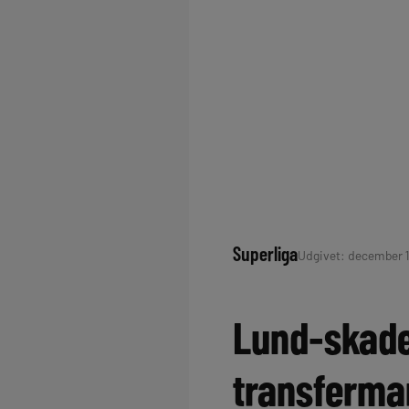
Superliga
Udgivet: december 10
Lund-skade
transferma