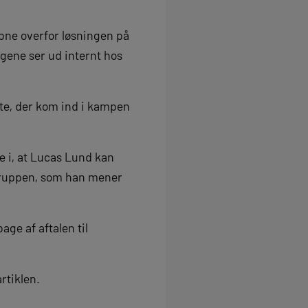
åbne overfor løsningen på
ngene ser ud internt hos
nte, der kom ind i kampen
e i, at Lucas Lund kan
i truppen, som han mener
ge af aftalen til
rtiklen.