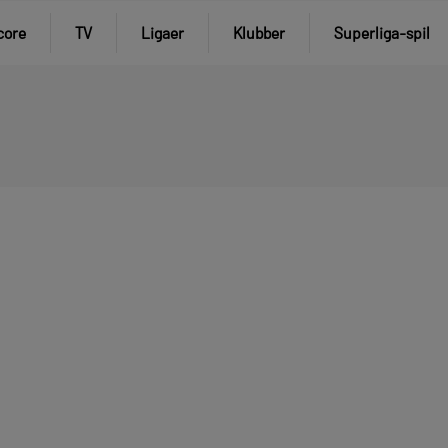
core
TV
Ligaer
Klubber
Superliga-spil