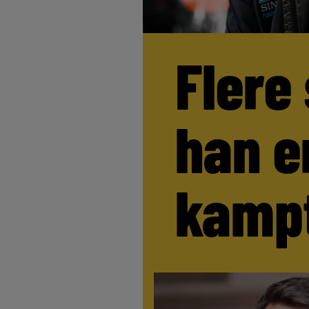
Flere
han e
kamp