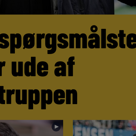
 spørgsmålst
r ude af
truppen
►