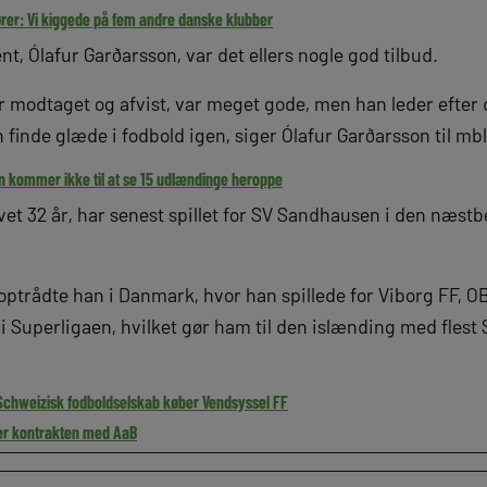
ører: Vi kiggede på fem andre danske klubber
nt, Ólaf­ur Garðars­son, var det ellers nogle god tilbud.
r modtaget og afvist, var meget gode, men han leder efter 
 finde glæde i fodbold igen, siger Ólaf­ur Garðars­son til mbl
 kommer ikke til at se 15 udlændinge heroppe
evet 32 år, har senest spillet for SV Sandhausen i den næstb
e optrådte han i Danmark, hvor han spillede for Viborg FF, O
 i Superligaen, hvilket gør ham til den islænding med fles
Schweizisk fodboldselskab køber Vendsyssel FF
er kontrakten med AaB