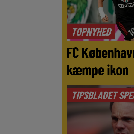
TOPNYHED
FC Københav
kæmpe ikon
TIPSBLADET SPE