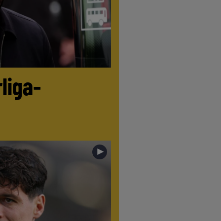
liga-
►