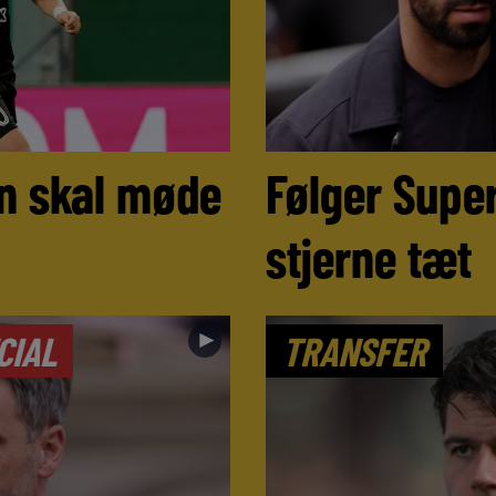
n skal møde
Følger Super
stjerne tæt
►
CIAL
TRANSFER