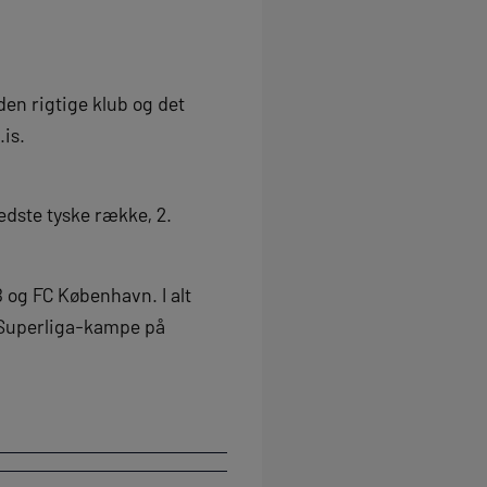
den rigtige klub og det
.is.
edste tyske række, 2.
B og FC København. I alt
t Superliga-kampe på