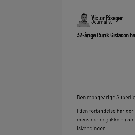
Victor Risager
Journalist
32-årige Rurik Gislason ha
Den mangeårige Superliga-
I den forbindelse har der
mens der dog ikke bliver 
islændingen.