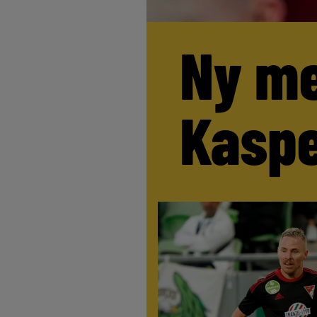
Ny me
Kaspe