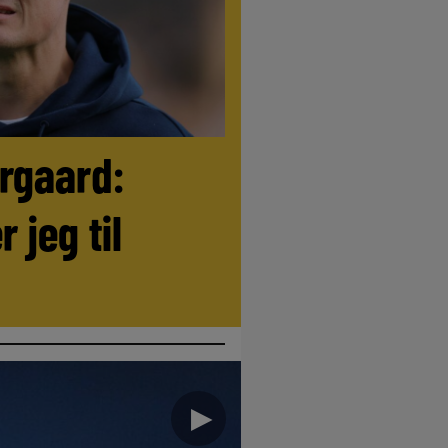
ørgaard:
r jeg til
►