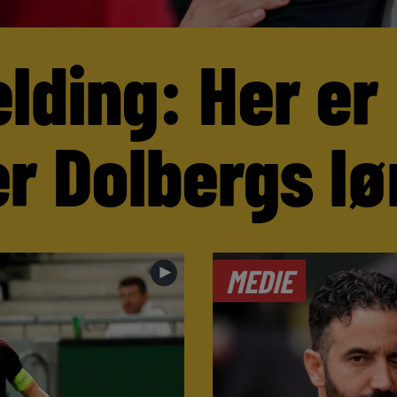
lding: Her er
r Dolbergs lø
►
MEDIE