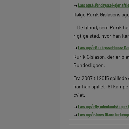
Læs også:
Vendsyssel-ejer afsl
Ifølge Rurik Gislasons age
– De tilbud, som Rúrik ha
rigtige sted, hvor han kan
Læs også:
Vendsyssel-boss: Man
Rurik Gislason, der er bl
Bundesligaen.
Fra 2007 til 2015 spilled
har han spillet 181 kampe
cv’et.
Læs også:
Ny udenlandsk ejer: 
Læs også:
Jores Okore forlæng