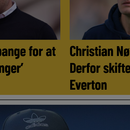
bange for at
Christian N
nger’
Derfor skifte
Everton