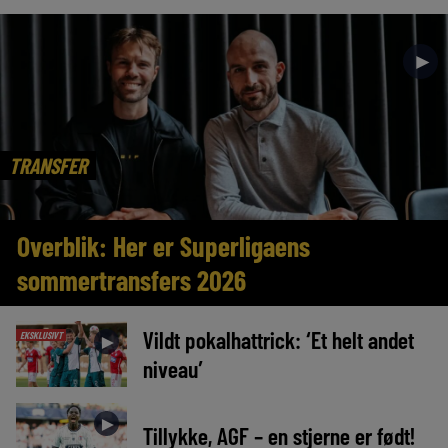
►
TRANSFER
Overblik: Her er Superligaens
sommertransfers 2026
Vildt pokalhattrick: ‘Et helt andet
EKSKLUSIVT
►
niveau’
►
Tillykke, AGF – en stjerne er født!