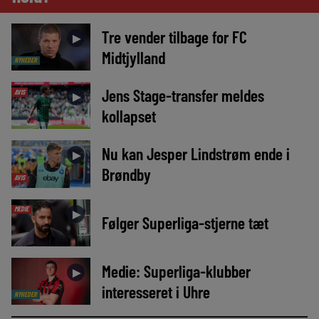
Tre vender tilbage for FC
►
Midtjylland
NYHEDER
Jens Stage-transfer meldes
AVIS
►
kollapset
Nu kan Jesper Lindstrøm ende i
►
Brøndby
AVIS
MEDIE
►
Følger Superliga-stjerne tæt
Medie: Superliga-klubber
►
interesseret i Uhre
NYHEDER