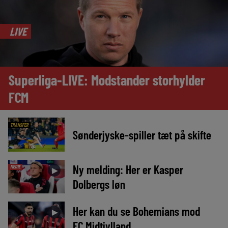
LIVE
Superliga-LIVE: Modstander storhylder
FCM
TRANSFER
Sønderjyske-spiller tæt på skifte
Ny melding: Her er Kasper
MEDIE
►
Dolbergs løn
Her kan du se Bohemians mod
►
FC Midtjylland