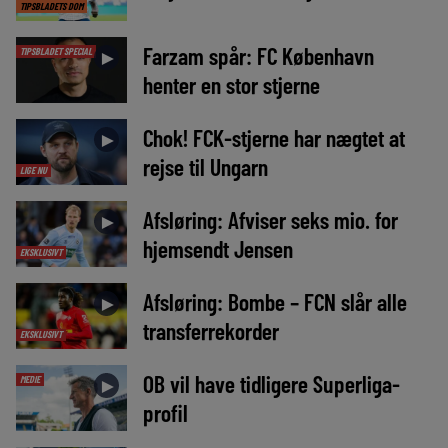
TIPSBLADETS DOM
Farzam spår: FC København
TIPSBLADET SPECIAL
►
henter en stor stjerne
Chok! FCK-stjerne har nægtet at
►
rejse til Ungarn
LIGE NU
Afsløring: Afviser seks mio. for
►
hjemsendt Jensen
EKSKLUSIVT
Afsløring: Bombe – FCN slår alle
►
transferrekorder
EKSKLUSIVT
OB vil have tidligere Superliga-
MEDIE
►
profil