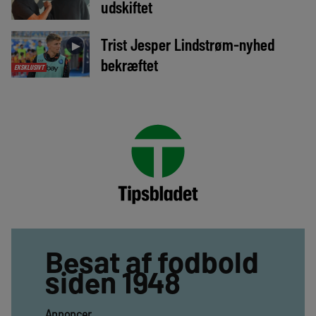
udskiftet
Trist Jesper Lindstrøm-nyhed
►
bekræftet
EKSKLUSIVT
Besat af fodbold
siden 1948
Annoncer