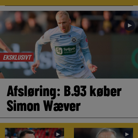
►
EKSKLUSIVT
Afsløring: B.93 køber
Simon Wæver
►
►