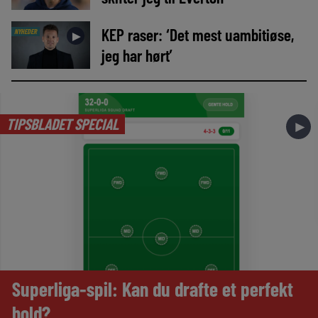
KEP raser: ‘Det mest uambitiøse,
NYHEDER
►
jeg har hørt’
TIPSBLADET SPECIAL
►
Superliga-spil: Kan du drafte et perfekt
hold?