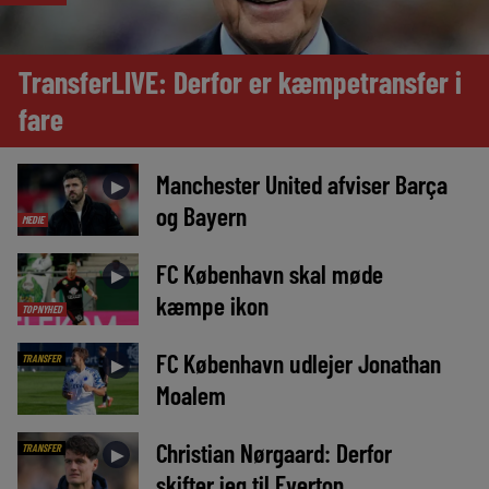
TransferLIVE: Derfor er kæmpetransfer i
fare
Manchester United afviser Barça
►
og Bayern
MEDIE
FC København skal møde
►
kæmpe ikon
TOPNYHED
FC København udlejer Jonathan
TRANSFER
►
Moalem
Christian Nørgaard: Derfor
TRANSFER
►
skifter jeg til Everton