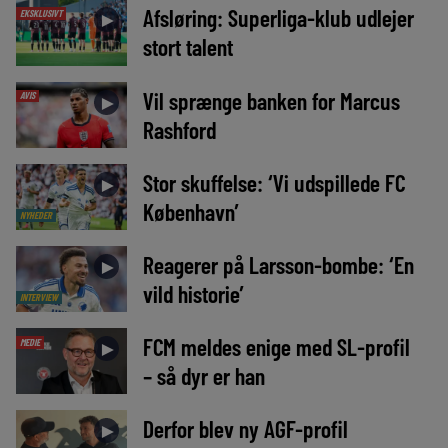
Afsløring: Superliga-klub udlejer
EKSKLUSIVT
►
stort talent
Vil sprænge banken for Marcus
AVIS
►
Rashford
Stor skuffelse: ‘Vi udspillede FC
►
København’
NYHEDER
Reagerer på Larsson-bombe: ‘En
►
vild historie’
INTERVIEW
FCM meldes enige med SL-profil
MEDIE
►
– så dyr er han
Derfor blev ny AGF-profil
►