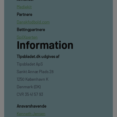
Mediekit
Partnere
Danskfodbold.com
Bettingpartnere
SpilXperten
Information
TIpsbladet.dk udgives af
Tipsbladet ApS
Sankt Annæ Plads 28
1250 København K
Denmark (DK)
CVR 35 41 57 93
Ansvarshavende
Kenneth Jensen