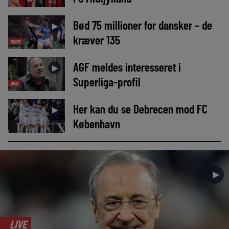
Bød 75 millioner for dansker – de
►
kræver 135
MEDIE
AGF meldes interesseret i
►
Superliga-profil
AVIS
Her kan du se Debrecen mod FC
►
København
►
LIVE