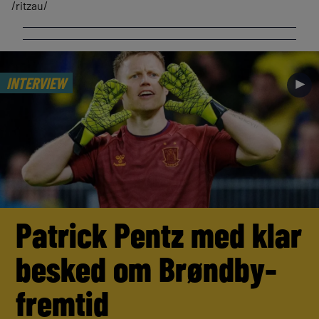
/ritzau/
INTERVIEW
►
Patrick Pentz med klar
besked om Brøndby-
fremtid