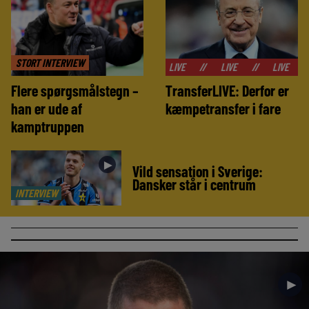
STORT INTERVIEW
//
LIVE
//
LIVE
//
LIVE
//
LIVE
Flere spørgsmålstegn –
TransferLIVE: Derfor er
han er ude af
kæmpetransfer i fare
kamptruppen
►
Vild sensation i Sverige:
Dansker står i centrum
INTERVIEW
►