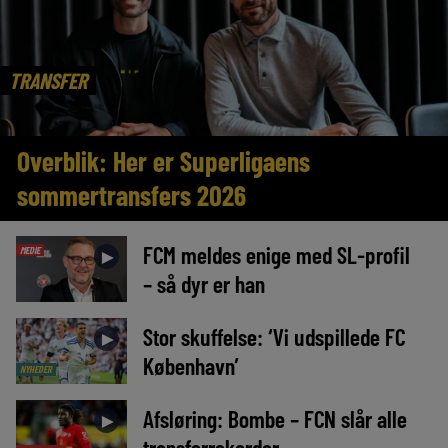
TRANSFER
Overblik: Her er Superligaens
sommertransfers 2026
FCM meldes enige med SL-profil
MEDIE
►
– så dyr er han
Stor skuffelse: ‘Vi udspillede FC
►
København’
NYHEDER
Afsløring: Bombe – FCN slår alle
►
transferrekorder