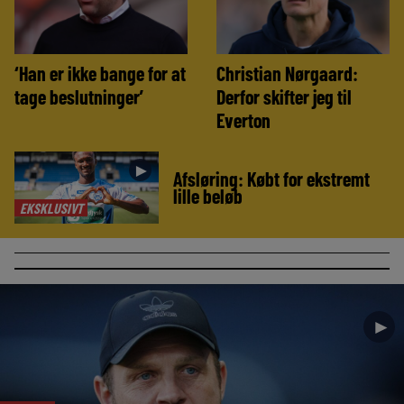
‘Han er ikke bange for at
Christian Nørgaard:
tage beslutninger’
Derfor skifter jeg til
Everton
►
Afsløring: Købt for ekstremt
lille beløb
EKSKLUSIVT
►