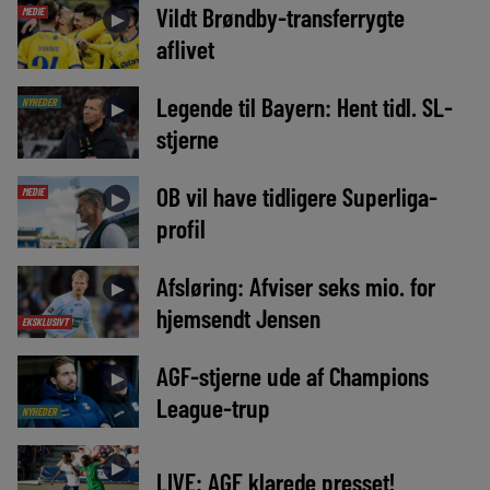
Vildt Brøndby-transferrygte
MEDIE
►
aflivet
Legende til Bayern: Hent tidl. SL-
NYHEDER
►
stjerne
OB vil have tidligere Superliga-
MEDIE
►
profil
Afsløring: Afviser seks mio. for
►
hjemsendt Jensen
EKSKLUSIVT
AGF-stjerne ude af Champions
►
League-trup
NYHEDER
►
LIVE: AGF klarede presset!