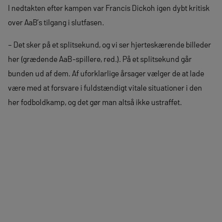
I nedtakten efter kampen var Francis Dickoh igen dybt kritisk
over AaB’s tilgang i slutfasen.
– Det sker på et splitsekund, og vi ser hjerteskærende billeder
her (grædende AaB-spillere, red.). På et splitsekund går
bunden ud af dem. Af uforklarlige årsager vælger de at lade
være med at forsvare i fuldstændigt vitale situationer i den
her fodboldkamp, og det gør man altså ikke ustraffet.