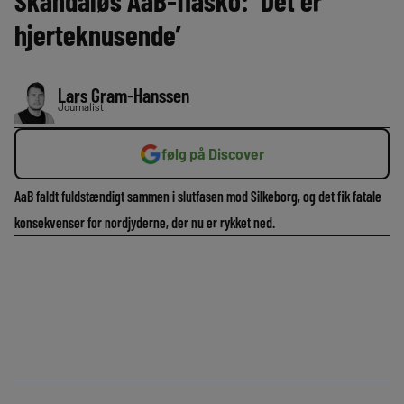
Skandaløs AaB-fiasko: ‘Det er
hjerteknusende’
Lars Gram-Hanssen
Journalist
følg på Discover
AaB faldt fuldstændigt sammen i slutfasen mod Silkeborg, og det fik fatale
konsekvenser for nordjyderne, der nu er rykket ned.