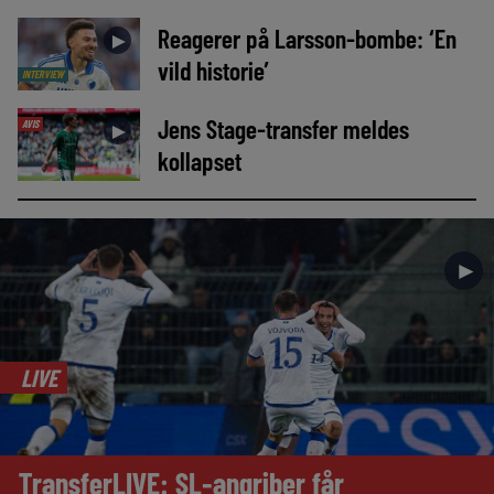
Reagerer på Larsson-bombe: ‘En
►
vild historie’
INTERVIEW
Jens Stage-transfer meldes
AVIS
►
kollapset
►
LIVE
TransferLIVE: SL-angriber får