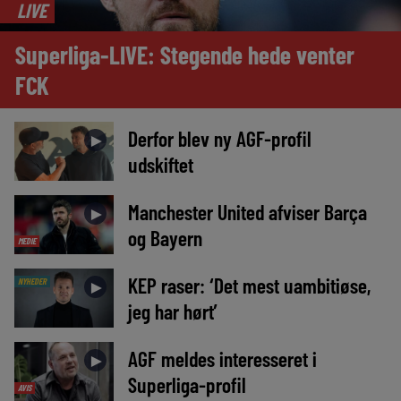
LIVE
Superliga-LIVE: Stegende hede venter
FCK
Derfor blev ny AGF-profil
►
udskiftet
Manchester United afviser Barça
►
og Bayern
MEDIE
KEP raser: ‘Det mest uambitiøse,
NYHEDER
►
jeg har hørt’
AGF meldes interesseret i
►
Superliga-profil
AVIS