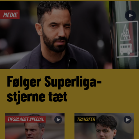
MEDIE
►
Følger Superliga-
stjerne tæt
TIPSBLADET SPECIAL
TRANSFER
►
►