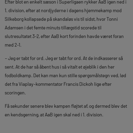
Efter blot en enkelt sæson i Superligaen rykker AaB igen ned i
1. division, efter at nordjyderne i dagens hjemmekamp mod
Silkeborg kollapsede på skandaløs vis til sidst, hvor Tonni
Adamsen i det femte minuts tillægstid scorede til
slutresultatet 3-2, efter AaB kort forinden havde været foran
med 2-1.
– Jeg er tabt for ord. Jeg er tabt for ord. At de indkasserer så
sent. At de har så åbent hus i så vitalt et øjeblik i den her
fodboldkamp. Det kan man kun stille spørgsmålstegn ved, lød
det fra Viaplay-kommentator Francis Dickoh lige efter
scoringen.
Få sekunder senere blev kampen fløjtet af, og dermed blev det
en kendsgerning, at AaB igen skal ned i 1. division.