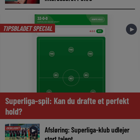
TIPSBLADET SPECIAL
►
Superliga-spil: Kan du drafte et perfekt
hold?
Afsløring: Superliga-klub udlejer
EKSKLUSIVT
►
stort talent