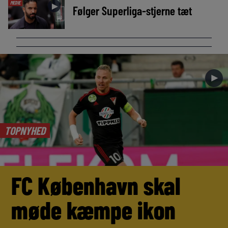
MEDIE
►
Følger Superliga-stjerne tæt
►
TOPNYHED
FC København skal
møde kæmpe ikon