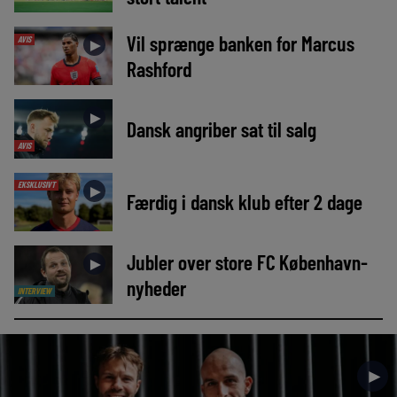
Vil sprænge banken for Marcus
AVIS
►
Rashford
►
Dansk angriber sat til salg
AVIS
EKSKLUSIVT
►
Færdig i dansk klub efter 2 dage
Jubler over store FC København-
►
nyheder
INTERVIEW
►