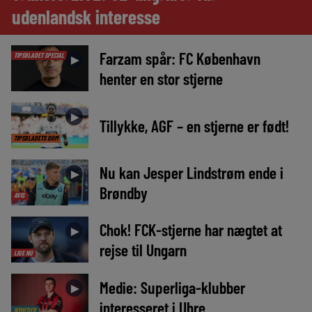
udenlandsk interesse
Farzam spår: FC København
TIPSBLADET SPECIAL
►
henter en stor stjerne
►
Tillykke, AGF – en stjerne er født!
TIPSBLADETS DOM
Nu kan Jesper Lindstrøm ende i
►
Brøndby
AVIS
Chok! FCK-stjerne har nægtet at
►
rejse til Ungarn
LIGE NU
Medie: Superliga-klubber
►
interesseret i Uhre
NYHEDER