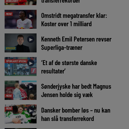
EKSKLUSIVT
Omstridt megatransfer klar:
MEDIE
►
Koster over 1 milliard
Kenneth Emil Petersen revser
►
Superliga-træner
NYHEDER
‘Et af de største danske
TIPSBLADET SPECIAL
►
resultater’
Sønderjyske har bedt Magnus
►
Jensen holde sig væk
MEDIE
Dansker bomber løs – nu kan
MEDIE
►
han slå transferrekord