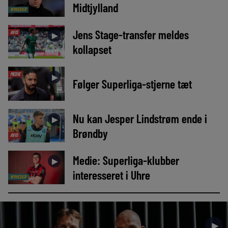
Midtjylland
NYHEDER
Jens Stage-transfer meldes
AVIS
►
kollapset
MEDIE
►
Følger Superliga-stjerne tæt
Nu kan Jesper Lindstrøm ende i
►
Brøndby
AVIS
Medie: Superliga-klubber
►
interesseret i Uhre
NYHEDER
►