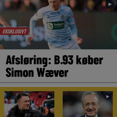
►
EKSKLUSIVT
Afsløring: B.93 køber
Simon Wæver
►
►