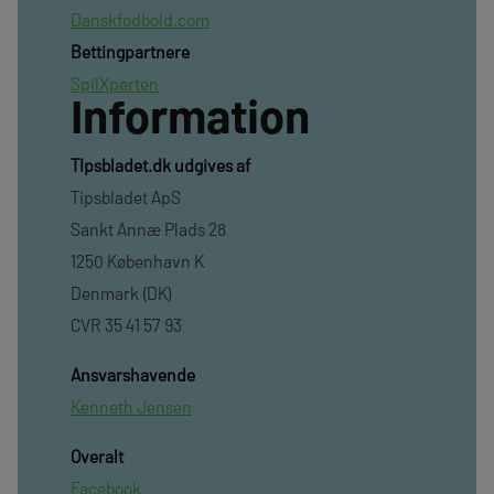
Danskfodbold.com
Bettingpartnere
SpilXperten
Information
TIpsbladet.dk udgives af
Tipsbladet ApS
Sankt Annæ Plads 28
1250 København K
Denmark (DK)
CVR 35 41 57 93
Ansvarshavende
Kenneth Jensen
Overalt
Facebook