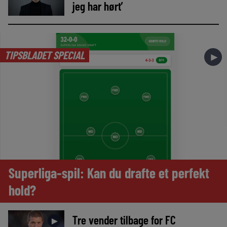
jeg har hørt’
TIPSBLADET SPECIAL
►
Superliga-spil: Kan du drafte et perfekt
hold?
Tre vender tilbage for FC
►