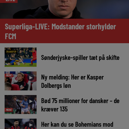
Superliga-LIVE: Modstander storhylder
FCM
TRANSFER
Sønderjyske-spiller tæt på skifte
Ny melding: Her er Kasper
MEDIE
►
Dolbergs løn
Bød 75 millioner for dansker – de
►
kræver 135
MEDIE
Her kan du se Bohemians mod
►