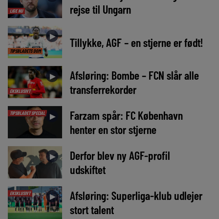
rejse til Ungarn
LIGE NU
►
Tillykke, AGF – en stjerne er født!
TIPSBLADETS DOM
Afsløring: Bombe – FCN slår alle
►
transferrekorder
EKSKLUSIVT
Farzam spår: FC København
TIPSBLADET SPECIAL
►
henter en stor stjerne
Derfor blev ny AGF-profil
►
udskiftet
Afsløring: Superliga-klub udlejer
EKSKLUSIVT
►
stort talent