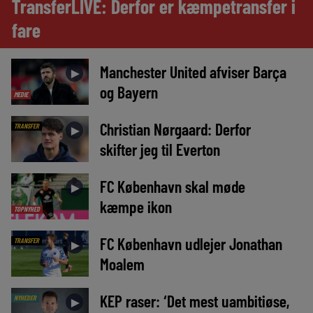
TransferLIVE: Derfor er kæmpetransfer i
fare
Manchester United afviser Barça
►
og Bayern
MEDIE
Christian Nørgaard: Derfor
TRANSFER
►
skifter jeg til Everton
FC København skal møde
►
kæmpe ikon
TOPNYHED
FC København udlejer Jonathan
TRANSFER
►
Moalem
KEP raser: ‘Det mest uambitiøse,
NYHEDER
►