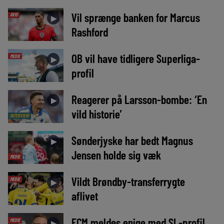
Vil sprænge banken for Marcus
AVIS
►
Rashford
OB vil have tidligere Superliga-
MEDIE
►
profil
Reagerer på Larsson-bombe: ‘En
►
vild historie’
INTERVIEW
Sønderjyske har bedt Magnus
►
Jensen holde sig væk
MEDIE
Vildt Brøndby-transferrygte
MEDIE
►
aflivet
FCM meldes enige med SL-profil
MEDIE
►