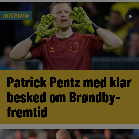
INTERVIEW
►
Patrick Pentz med klar
besked om Brøndby-
fremtid