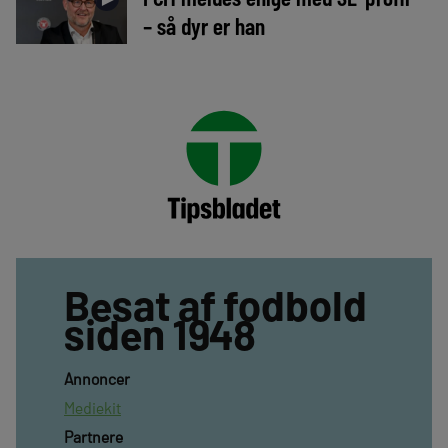
– så dyr er han
Besat af fodbold
siden 1948
Annoncer
Mediekit
Partnere