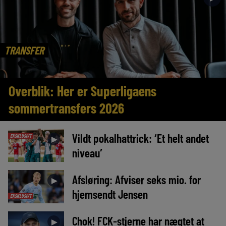
TRANSFER
Overblik: Her er Superligaens
sommertransfers 2026
Vildt pokalhattrick: ‘Et helt andet
EKSKLUSIVT
►
niveau’
Afsløring: Afviser seks mio. for
►
hjemsendt Jensen
EKSKLUSIVT
Chok! FCK-stjerne har nægtet at
►