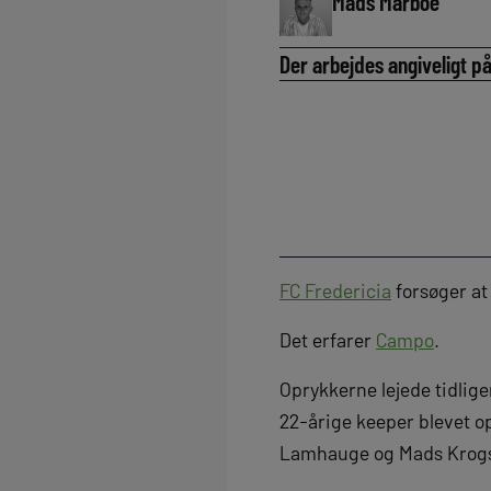
Mads Marboe
Der arbejdes angiveligt på
FC Fredericia
forsøger at
Det erfarer
Campo
.
Oprykkerne lejede tidli
22-årige keeper blevet op
Lamhauge og Mads Krogsø