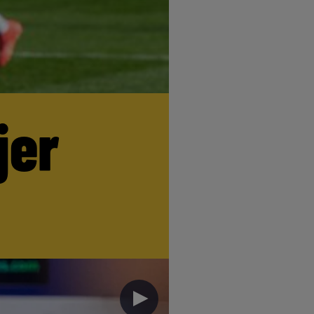
jer
►