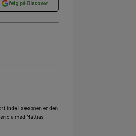
følg på Discover
kort inde i sæsonen er den
dericia med Mattias