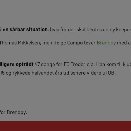
 i
en sårbar situation
, hvorfor der skal hentes en ny keeper
e Thomas Mikkelsen, men ifølge Campo tøver
Brøndby
med at
dligere optrådt
47 gange for FC Fredericia. Han kom til klu
15 og rykkede halvandet års tid senere videre til OB.
 for Brøndby.