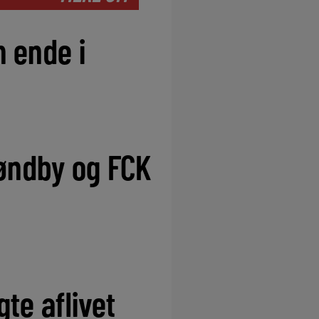
 ende i
øndby og FCK
te aflivet