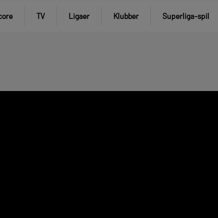
core
TV
Ligaer
Klubber
Superliga-spil