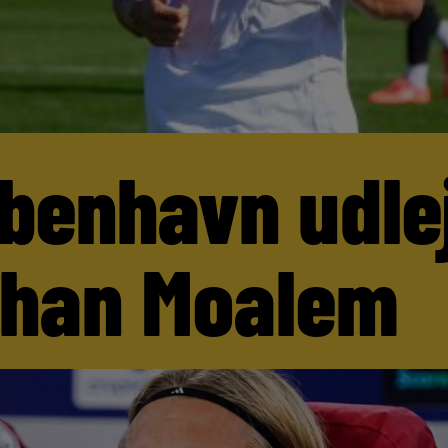
benhavn udle
than Moalem