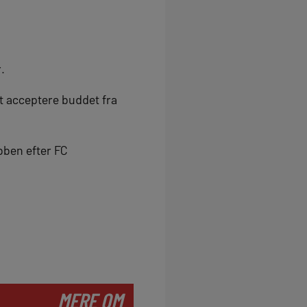
.
 acceptere buddet fra
bben efter FC
MERE OM