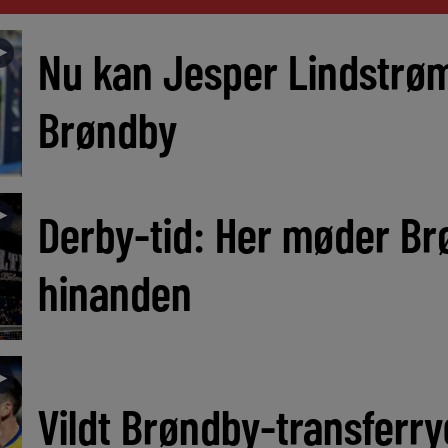
►
Nu kan Jesper Lindstrøm
Brøndby
►
Derby-tid: Her møder Br
hinanden
►
Vildt Brøndby-transferryg