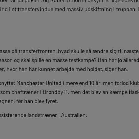
 ind i et transfervindue med massiv udskiftning i truppen.
asse på transferfronten, hvad skulle så ændre sig til næst
ason og skal spille en masse testkampe? Han har jo allered
, hvor han har kunnet arbejde med holdet, siger han.
knyttet Manchester United i mere end 10 år, men forlod klub
 som cheftræner i Brøndby IF, men det blev en kæmpe fiask
egnen, før han blev fyret.
ssisterende landstræner i Australien.