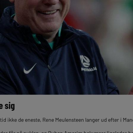
e sig
rtid ikke de eneste, Rene Meulensteen langer ud efter i Ma
kæder får på puklen, og Ruben Amorim bekymrer ligeledes 