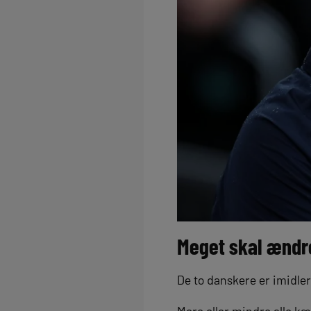
Meget skal ændr
De to danskere er imidle
Mere eller mindre alle 