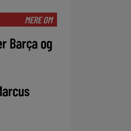
MERE OM
er Barça og
Marcus