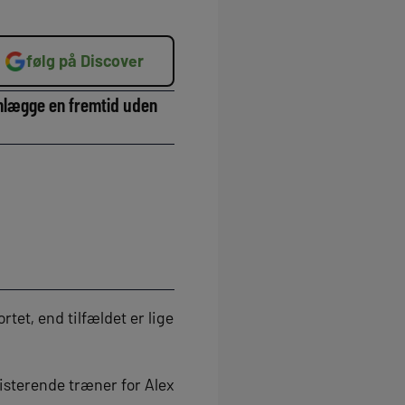
følg på Discover
nlægge en fremtid uden
et, end tilfældet er lige
isterende træner for Alex