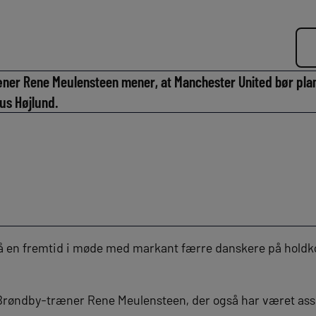
æner Rene Meulensteen mener, at Manchester United bør pla
us Højlund.
 en fremtid i møde med markant færre danskere på holdkort
Brøndby-træner Rene Meulensteen, der også har været ass