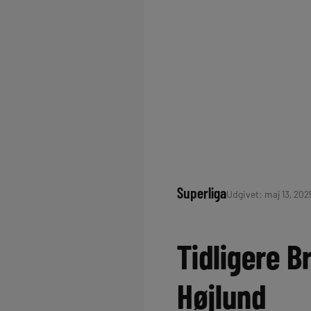
Superliga
Udgivet: maj 13, 2025
Tidligere 
Højlund