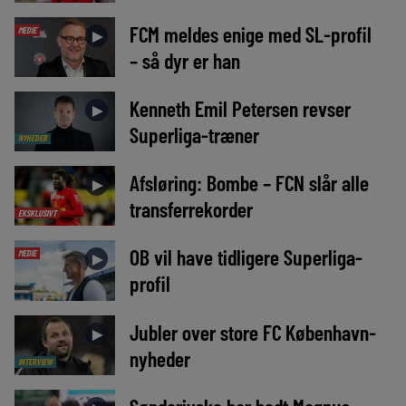
FCM meldes enige med SL-profil
MEDIE
►
– så dyr er han
Kenneth Emil Petersen revser
►
Superliga-træner
NYHEDER
Afsløring: Bombe – FCN slår alle
►
transferrekorder
EKSKLUSIVT
OB vil have tidligere Superliga-
MEDIE
►
profil
Jubler over store FC København-
►
nyheder
INTERVIEW