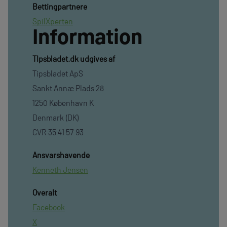
Bettingpartnere
SpilXperten
Information
TIpsbladet.dk udgives af
Tipsbladet ApS
Sankt Annæ Plads 28
1250 København K
Denmark (DK)
CVR 35 41 57 93
Ansvarshavende
Kenneth Jensen
Overalt
Facebook
X