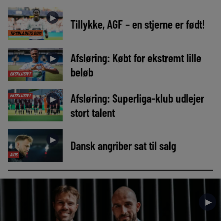
►
Tillykke, AGF – en stjerne er født!
TIPSBLADETS DOM
Afsløring: Købt for ekstremt lille
►
beløb
EKSKLUSIVT
Afsløring: Superliga-klub udlejer
EKSKLUSIVT
►
stort talent
►
Dansk angriber sat til salg
AVIS
►