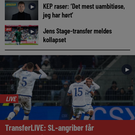
KEP raser: ‘Det mest uambitiøse,
NYHEDER
►
jeg har hørt’
Jens Stage-transfer meldes
AVIS
►
kollapset
►
LIVE
TransferLIVE: SL-angriber får