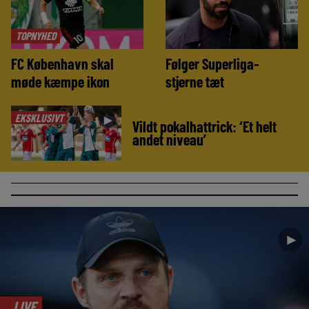
TOPNYHED
FC København skal
Følger Superliga-
møde kæmpe ikon
stjerne tæt
EKSKLUSIVT
►
Vildt pokalhattrick: ‘Et helt
andet niveau’
►
LIVE