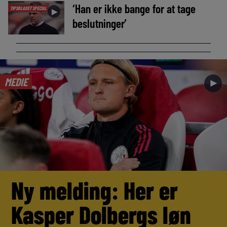
‘Han er ikke bange for at tage
TIPSBLADET SPECIAL
►
beslutninger’
MEDIE
►
Ny melding: Her er
Kasper Dolbergs løn