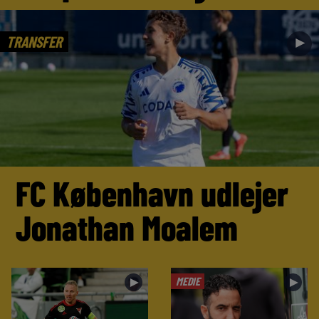
TRANSFER
►
FC København udlejer
Jonathan Moalem
MEDIE
►
►