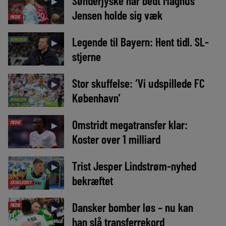
Sønderjyske har bedt Magnus
►
Jensen holde sig væk
MEDIE
Legende til Bayern: Hent tidl. SL-
NYHEDER
►
stjerne
Stor skuffelse: ‘Vi udspillede FC
►
København’
NYHEDER
Omstridt megatransfer klar:
MEDIE
►
Koster over 1 milliard
Trist Jesper Lindstrøm-nyhed
►
bekræftet
EKSKLUSIVT
Dansker bomber løs – nu kan
MEDIE
►
han slå transferrekord