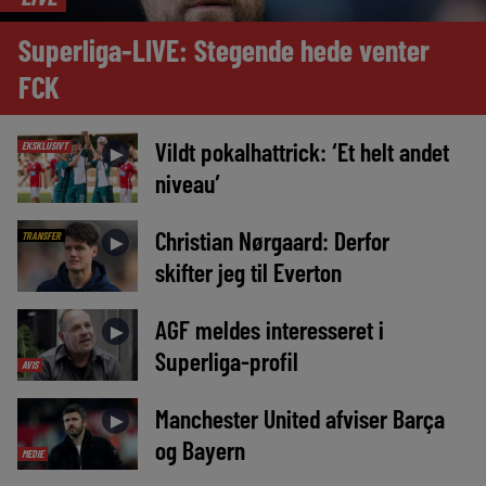
Superliga-LIVE: Stegende hede venter
FCK
Vildt pokalhattrick: ‘Et helt andet
EKSKLUSIVT
►
niveau’
Christian Nørgaard: Derfor
TRANSFER
►
skifter jeg til Everton
AGF meldes interesseret i
►
Superliga-profil
AVIS
Manchester United afviser Barça
►
og Bayern
MEDIE