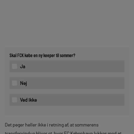
Skal FCK købe en ny keeper til sommer?
Ja
Nej
Ved ikke
Det peger heller ikke i retning af, at sommerens
transfervindue bliver et, hvor FC København lykkes med at