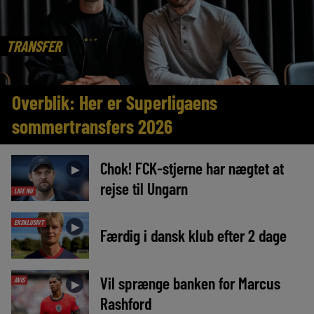
TRANSFER
Overblik: Her er Superligaens
sommertransfers 2026
Chok! FCK-stjerne har nægtet at
►
rejse til Ungarn
LIGE NU
EKSKLUSIVT
►
Færdig i dansk klub efter 2 dage
Vil sprænge banken for Marcus
AVIS
►
Rashford