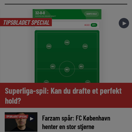
TIPSBLADET SPECIAL
►
Superliga-spil: Kan du drafte et perfekt
hold?
Farzam spår: FC København
TIPSBLADET SPECIAL
►
henter en stor stjerne