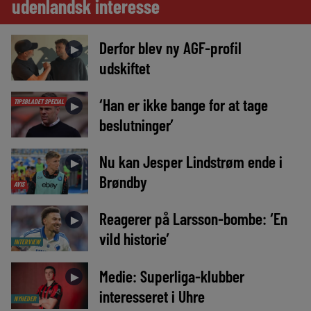
udenlandsk interesse
Derfor blev ny AGF-profil
►
udskiftet
‘Han er ikke bange for at tage
TIPSBLADET SPECIAL
►
beslutninger’
Nu kan Jesper Lindstrøm ende i
►
Brøndby
AVIS
Reagerer på Larsson-bombe: ‘En
►
vild historie’
INTERVIEW
Medie: Superliga-klubber
►
interesseret i Uhre
NYHEDER