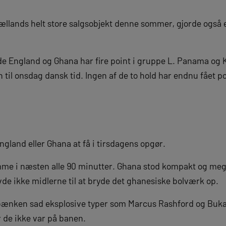
jællands helt store salgsobjekt denne sommer, gjorde også 
åde England og Ghana har fire point i gruppe L. Panama og
 til onsdag dansk tid. Ingen af de to hold har endnu fået po
ngland eller Ghana at få i tirsdagens opgør.
me i næsten alle 90 minutter. Ghana stod kompakt og mege
de ikke midlerne til at bryde det ghanesiske bolværk op.
bænken sad eksplosive typer som Marcus Rashford og Buka
r de ikke var på banen.