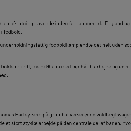
før en afslutning havnede inden for rammen, da England og
i fodbold.
og underholdningsfattig fodboldkamp endte det helt uden sc
ytte bolden rundt, mens Ghana med benhårdt arbejde og enor
ned.
omas Partey, som på grund af verserende voldtægtssager 
de et stort stykke arbejde på den centrale del af banen, hv