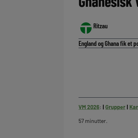
Ghanesisk 
Ritzau
England og Ghana fik et p
VM 2026
:
|
Grupper
|
Ka
57 minutter.