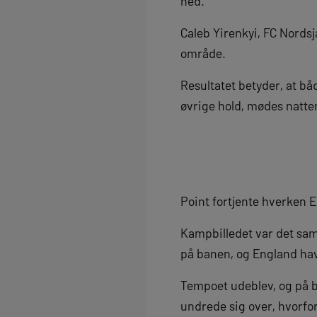
ned.
Caleb Yirenkyi, FC Nords
område.
Resultatet betyder, at b
øvrige hold, mødes natten
Point fortjente hverken E
Kampbilledet var det sam
på banen, og England hav
Tempoet udeblev, og på 
undrede sig over, hvorfo