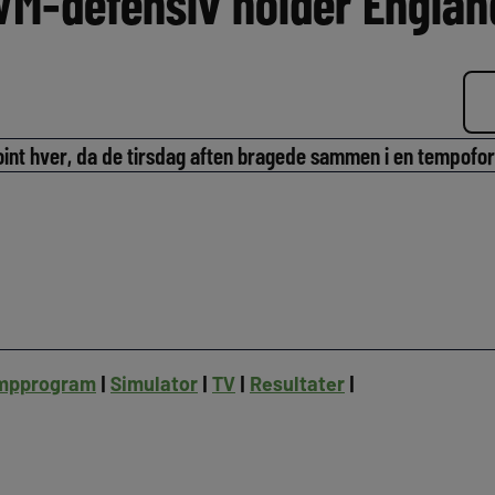
VM-defensiv holder England
oint hver, da de tirsdag aften bragede sammen i en tempofo
mpprogram
|
Simulator
|
TV
|
Resultater
|