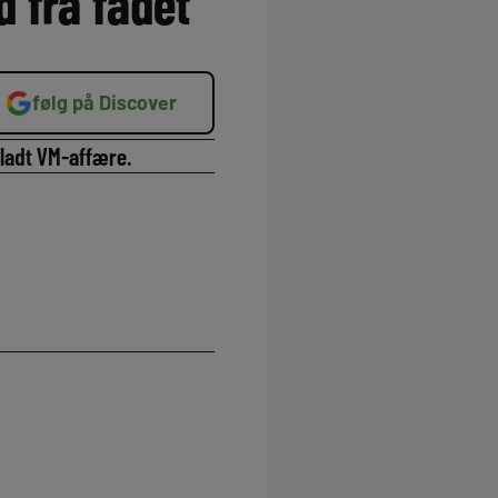
 fra fadet
følg på Discover
rladt VM-affære.