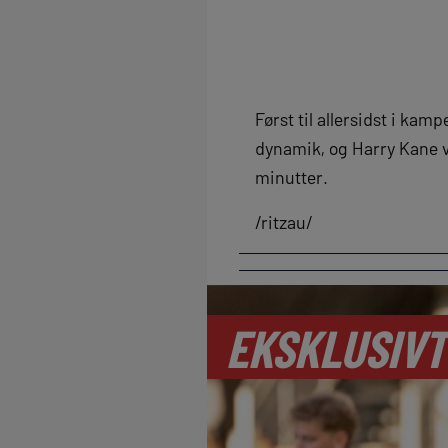
Først til allersidst i ka
dynamik, og Harry Kane v
minutter.
/ritzau/
EKSKLUSIVT