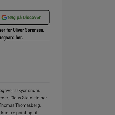
følg på Discover
ser for Oliver Sørensen.
Susgaard her.
regnvejrsskyer endnu
ner, Claus Steinlein bør
af Thomas Thomasberg.
kun tre point op til