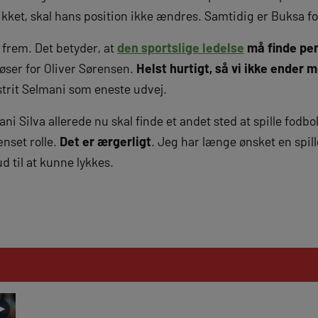
blikket, skal hans position ikke ændres. Samtidig er Buksa f
 frem. Det betyder, at
den sportslige ledelse
må finde pe
løser for Oliver Sørensen.
Helst hurtigt, så vi ikke ender
trit Selmani som eneste udvej.
ani Silva allerede nu skal finde et andet sted at spille fod
nset rolle.
Det er ærgerligt
. Jeg har længe ønsket en spil
d til at kunne lykkes.
►