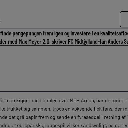
e
 finde pengepungen frem igen og investere i en kvalitetsaflø
 ender med Max Meyer 2.0, skriver FC Midtjylland-fan Anders 
år man kigger mod himlen over MCH Arena, har de tunge 
kke trukket sig sammen, trods en voksende flok fans, der me
inde det grå papir frem og sende en fyreseddel i retning 
ndnu et europæisk gruppespil virker sandsynligt, og der er 