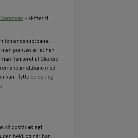
r Sørensen
– skifter til
på en tomandsmidtbane.
 men pointen er, at han
 han flankeret af Claudio
 en tremandsmidtbane med
n kan: flytte bolden og
e.
en så opstår
et nyt
 uden held, og når han