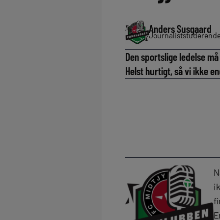
Anders Susgaard
Journaliststuderend
Den sportslige ledelse må
Helst hurtigt, så vi ikke
N
i
f
E