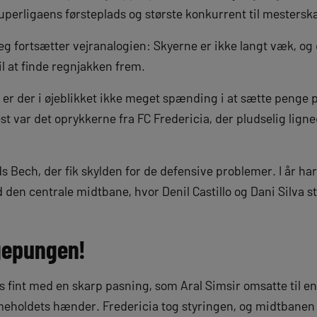
uperligaens førsteplads og største konkurrent til mestersk
eg fortsætter vejranalogien: Skyerne er ikke langt væk, og 
il at finde regnjakken frem.
, er der i øjeblikket ikke meget spænding i at sætte penge p
st var det oprykkerne fra FC Fredericia, der pludselig lig
ds Bech, der fik skylden for de defensive problemer. I år ha
d den centrale midtbane, hvor Denil Castillo og Dani Silva 
gepungen!
s fint med en skarp pasning, som Aral Simsir omsatte til e
eholdets hænder. Fredericia tog styringen, og midtbanen