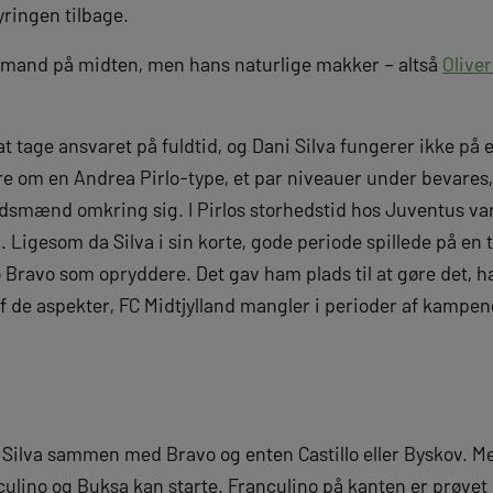
yringen tilbage.
 mand på midten, men hans naturlige makker – altså
Olive
l at tage ansvaret på fuldtid, og Dani Silva fungerer ikke 
 om en Andrea Pirlo-type, et par niveauer under bevares,
jdsmænd omkring sig. I Pirlos storhedstid hos Juventus var
l. Ligesom da Silva i sin korte, gode periode spillede på
Bravo som opryddere. Det gav ham plads til at gøre det, ha
af de aspekter, FC Midtjylland mangler i perioder af kampen
l Silva sammen med Bravo og enten Castillo eller Byskov. M
culino og Buksa kan starte. Franculino på kanten er prøvet