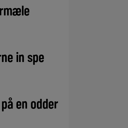
termæle
rne in spe
 på en odder