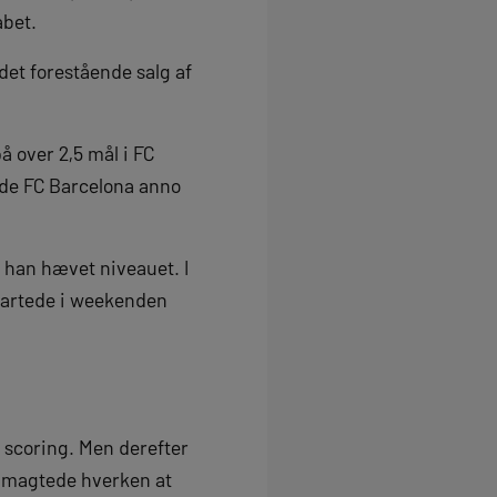
abet.
det forestående salg af
å over 2,5 mål i FC
nede FC Barcelona anno
r han hævet niveauet. I
startede i weekenden
n scoring. Men derefter
 magtede hverken at